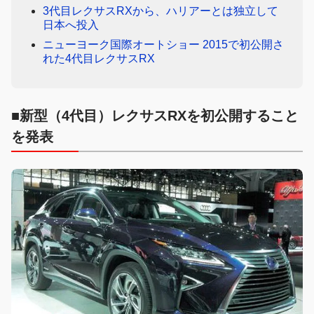
3代目レクサスRXから、ハリアーとは独立して
日本へ投入
ニューヨーク国際オートショー 2015で初公開さ
れた4代目レクサスRX
■新型（4代目）レクサスRXを初公開すること
を発表