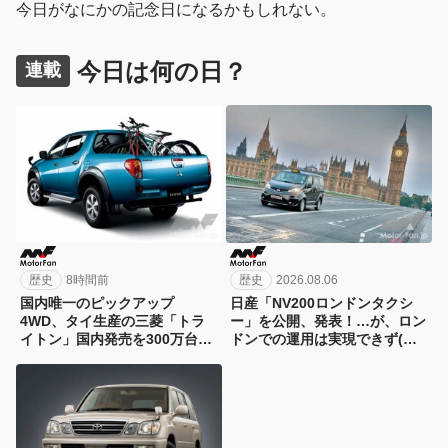
今日がなにかの記念日になるかもしれない。
今日は何の日？
連載
歴史
8時間前
歴史
2026.08.06
国内唯一のピックアップ
日産「NV200ロンドンタクシ
4WD、タイ生産の三菱「トラ
ー」を公開、発表！…が、ロン
イトン」国内発売を300万台限
ドンでの運用は実現できず(涙)
定/294万円で06年に先行予約ス
【今日は何の日？8月6日】
タート！【今日は何の日？8月7
日】