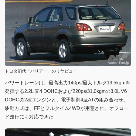
トヨタ初代「ハリアー」のリヤビュー
パワートレーンは、最高出力140ps/最大トルク19.5kgmを
発揮する2.2L 直4 DOHCおよび220ps/31.0kgmの3.0L V6
DOHCの2種エンジンと、電子制御4速ATの組み合わせ。
駆動方式は、FFとフルタイム4WDが用意され、オフロー
ド走行にも対応できた。