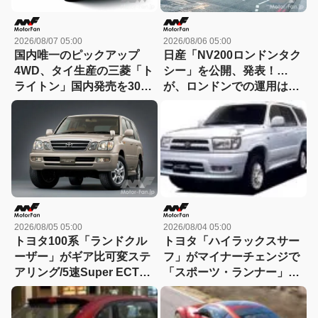
2026/08/07 05:00
2026/08/06 05:00
国内唯一のピックアップ
日産「NV200ロンドンタク
4WD、タイ生産の三菱「ト
シー」を公開、発表！…
ライトン」国内発売を300
が、ロンドンでの運用は実
万台限定/294万円で06年に
現できず(涙)【今日は何の
先行予約スタート！【今日
日？8月6日】
は何の日？8月7日】
2026/08/05 05:00
2026/08/04 05:00
トヨタ100系「ランドクル
トヨタ「ハイラックスサー
ーザー」がギア比可変ステ
フ」がマイナーチェンジで
アリング/5速Super ECTを
「スポーツ・ランナー」を
採用し380万円～02年にマ
230万円で3代目に追加【今
イナーチェンジ！【今日は
日は何の日？8月4日】