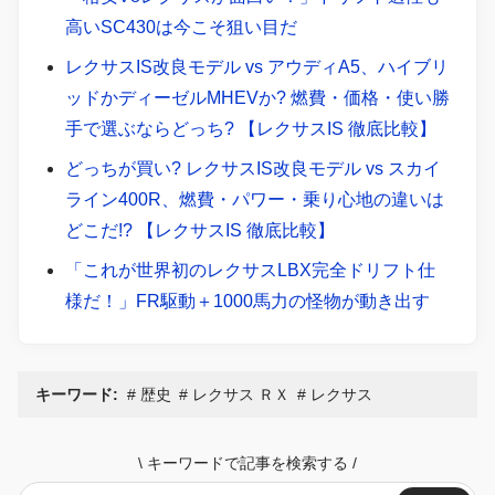
高いSC430は今こそ狙い目だ
レクサスIS改良モデル vs アウディA5、ハイブリ
ッドかディーゼルMHEVか? 燃費・価格・使い勝
手で選ぶならどっち? 【レクサスIS 徹底比較】
どっちが買い? レクサスIS改良モデル vs スカイ
ライン400R、燃費・パワー・乗り心地の違いは
どこだ!? 【レクサスIS 徹底比較】
「これが世界初のレクサスLBX完全ドリフト仕
様だ！」FR駆動＋1000馬力の怪物が動き出す
キーワード:
歴史
レクサス ＲＸ
レクサス
\
キーワードで記事を検索する
/