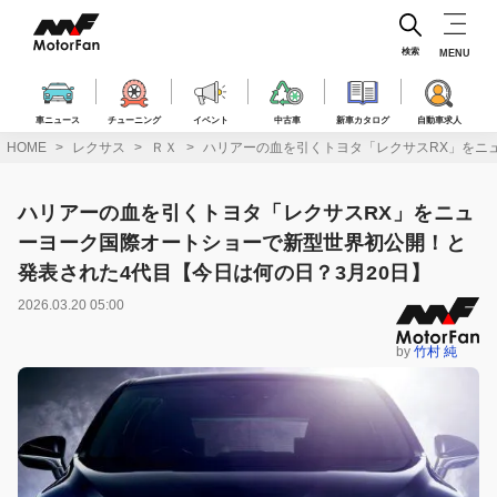
コ
ン
テ
検索
MENU
ン
ツ
へ
車ニュース
チューニング
イベント
中古車
新車カタログ
自動車求人
ス
HOME
レクサス
ＲＸ
ハリアーの血を引くトヨタ「レクサスRX」をニ
キ
ッ
プ
ハリアーの血を引くトヨタ「レクサスRX」をニュ
ーヨーク国際オートショーで新型世界初公開！と
発表された4代目【今日は何の日？3月20日】
2026.03.20 05:00
by
竹村 純