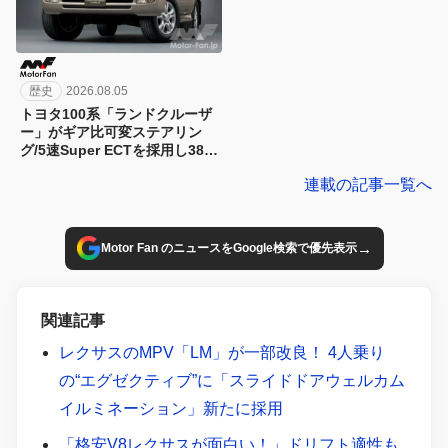
歴史
2026.08.05
トヨタ100系「ランドクルーザ
ー」がギア比可変ステアリン
グ/5速Super ECTを採用し380
万円～02年にマイナーチェン
連載の記事一覧へ
ジ！【今日は何の日？8月5日】
→
Motor Fan のニュースをGoogle検索で優先表示
関連記事
レクサスのMPV「LM」が一部改良！ 4人乗り
の“エグゼクティブ”に「スライドドアウェルカム
イルミネーション」新たに採用
「格安V8レクサスが面白い！」ドリフト適性も