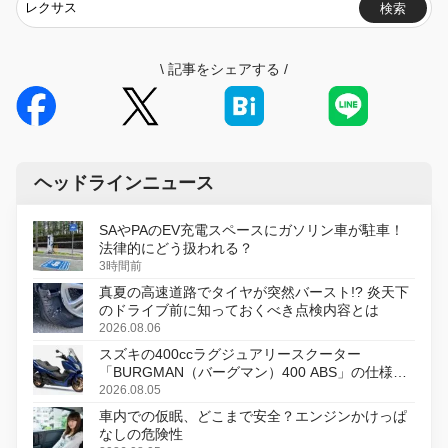
検索
\
記事をシェアする
/
ヘッドラインニュース
SAやPAのEV充電スペースにガソリン車が駐車！
法律的にどう扱われる？
3時間前
真夏の高速道路でタイヤが突然バースト!? 炎天下
のドライブ前に知っておくべき点検内容とは
2026.08.06
スズキの400ccラグジュアリースクーター
「BURGMAN（バーグマン）400 ABS」の仕様を
変更し、8月18日に発売
2026.08.05
車内での仮眠、どこまで安全？エンジンかけっぱ
なしの危険性