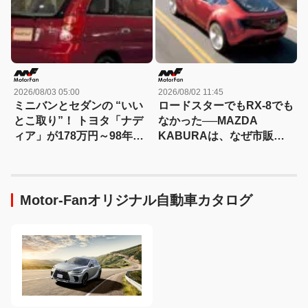
何の日？8月5日】
2026/08/03 05:00
2026/08/02 11:45
ミニバンとセダンの “いい
ロードスターでもRX-8でも
とこ取り”！ トヨタ「ナデ
なかった──MAZDA
ィア」が178万円～98年に
KABURAは、なぜ市販さ
誕生【今日は何の日？8月3
れなかったのか？
日】
Motor-Fanオリジナル自動車カタログ