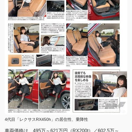
4代目「レクサスRX450h」の居住性、乗降性
車両価格は、495万～621万円（RX200t）／602.5万～