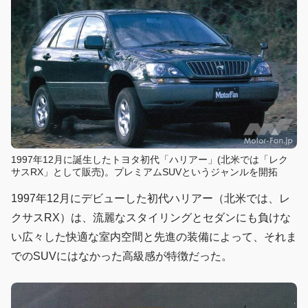
1997年12月に誕生したトヨタ初代「ハリアー」(北米では「レク
サスRX」として販売)。プレミアムSUVというジャンルを開拓
1997年12月にデビューした初代ハリアー（北米では、レ
クサスRX）は、流麗なスタイリングとセダンにも負けな
い広々した快適な室内空間と先進の装備によって、それま
でのSUVにはなかった高級感が特徴だった。