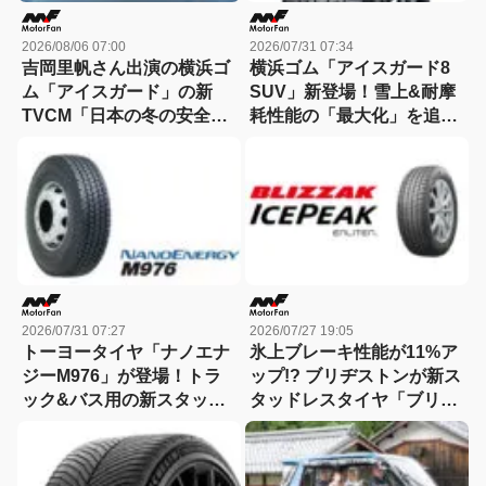
2026/08/06 07:00
2026/07/31 07:34
吉岡里帆さん出演の横浜ゴ
横浜ゴム「アイスガード8
ム「アイスガード」の新
SUV」新登場！雪上&耐摩
TVCM「日本の冬の安全
耗性能の「最大化」を追求
は、スタッドレスタイヤが
したSUV用スタッドレスタ
守る。」が8月から放映開
イヤ
始！
2026/07/31 07:27
2026/07/27 19:05
トーヨータイヤ「ナノエナ
氷上ブレーキ性能が11%ア
ジーM976」が登場！トラ
ップ!? ブリヂストンが新ス
ック&バス用の新スタッド
タッドレスタイヤ「ブリザ
レスタイヤ、低燃費&耐摩
ック アイスピーク」を発
耗&氷雪性能を高いレベル
表！
で両立