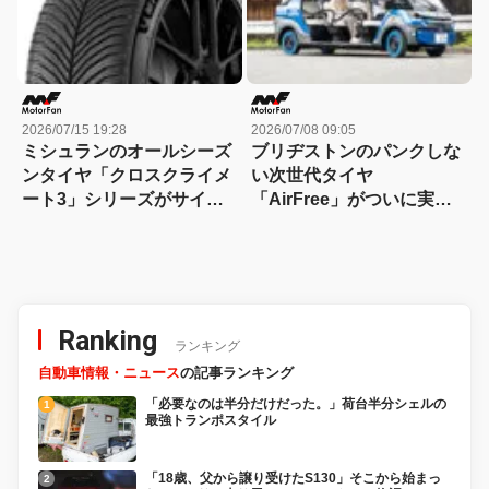
2026/07/15 19:28
2026/07/08 09:05
ミシュランのオールシーズ
ブリヂストンのパンクしな
ンタイヤ「クロスクライメ
い次世代タイヤ
ート3」シリーズがサイズ
「AirFree」がついに実用
バリーションを拡充！
化！ 滋賀県東近江市のグリ
ーンスローモビリティ自動
運転サービスで全国初採用
Ranking
ランキング
自動車情報・ニュース
の記事ランキング
「必要なのは半分だけだった。」荷台半分シェルの
最強トランポスタイル
「18歳、父から譲り受けたS130」そこから始まっ