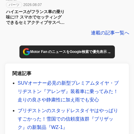
パーツ
2026.08.07
ハイエースがフランス車の乗り
味に!? スマホでセッティング
できるセミアクティブサスペン
ション！カヤバ『ActRide』が
連載の記事一覧へ
凄い
→
Motor Fan のニュースをGoogle検索で優先表示
関連記事
SUVオーナー必見の新型プレミアムタイヤ・ブ
リヂストン『アレンザ』装着車に乗ってみた！
走りの良さや静粛性に加え雨でも安心
ブリヂストンのスタッドレスタイヤはやっぱり
すごかった！雪国での信頼度抜群『ブリザッ
ク』の新製品『WZ-1』