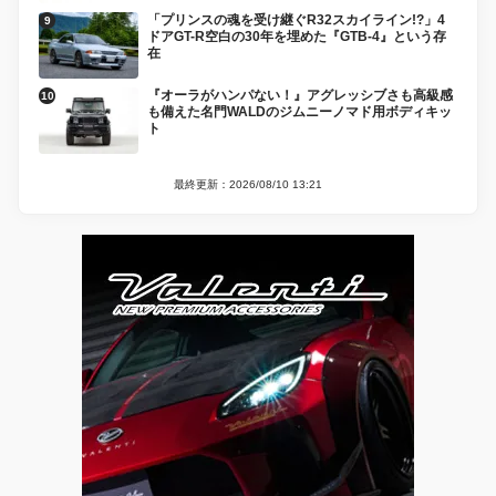
「プリンスの魂を受け継ぐR32スカイライン!?」4
ドアGT-R空白の30年を埋めた『GTB-4』という存
在
『オーラがハンパない！』アグレッシブさも高級感
も備えた名門WALDのジムニーノマド用ボディキッ
ト
最終更新：2026/08/10 13:21