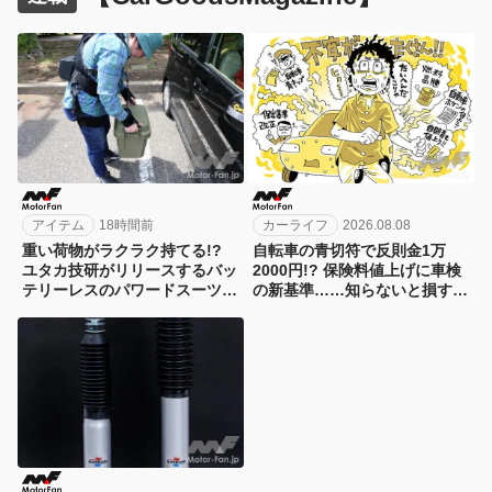
アイテム
18時間前
カーライフ
2026.08.08
重い荷物がラクラク持てる!?
自転車の青切符で反則金1万
ユタカ技研がリリースするバッ
2000円!? 保険料値上げに車検
テリーレスのパワードスーツ
の新基準……知らないと損す
『BELT POWER X』を体験！
る！カーライフの新常識総まと
め