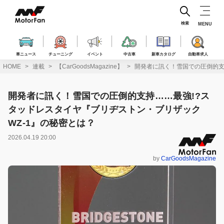
コ
ン
テ
検索
MENU
ン
ツ
へ
車ニュース
チューニング
イベント
中古車
新車カタログ
自動車求人
ス
HOME
連載
【CarGoodsMagazine】
開発者に訊く！雪国での圧倒的支
キ
ッ
プ
開発者に訊く！雪国での圧倒的支持……最強!?ス
タッドレスタイヤ『ブリヂストン・ブリザック
WZ-1』の秘密とは？
2026.04.19 20:00
by
CarGoodsMagazine