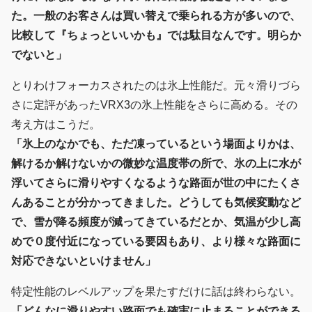
た。一般のお客さんは買い替えで乗られる方が多いので、
比較して『ちょっといいかも』では駄目なんです。明らか
でないと」
とりわけフォーカスされたのは氷上性能だ。元々滑りづら
さに定評があったVRX3の氷上性能をさらに高める。その
考え方はこうだ。
「氷上のなかでも、ただ凍っているという場面よりかは、
解けるか解けないかの微妙な温度帯の所で、氷の上に水が
浮いてさらに滑りやすくなるような路面が世の中にたくさ
んあることが分かってきました。どうしても気候変動など
で、雪が降る頻度が減ってきているだとか、気温が少し高
めで０度付近になっている要因もあり、より様々な路面に
対応できないといけません」
特定性能のレベルアップを果たすだけに話は終わらない。
「どんなに滑りやすい路面でも確実に止まることができる