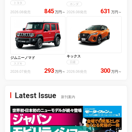
トヨタ
ホンダ
845
631
2026.08発売
万円
～
2026.08発売
万円
～
キックス
ジムニーノマド
日産
スズキ
293
300
2026.07発売
万円
～
2026.06発売
万円
～
Latest Issue
新刊案内