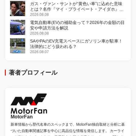
ガス・ヴァン・サントが“黄色い車”に込めた意味
とは？名作『マイ・プライベート・アイダホ』が
初のデジタルリマスター版で復活
2026.08.08
電気自動車(EV)の補助金って？2026年の金額の目
安や申請方法を解説
2026.08.08
SAやPAのEV充電スペースにガソリン車が駐車！
法律的にどう扱われる？
2026.08.07
著者プロフィール
MotorFan
新車情報から歴代名車のスペックまで、MotorFan独自取材と分析に基
づいた自動車関連記事を中心に高品位な情報を発信します。 カーライ