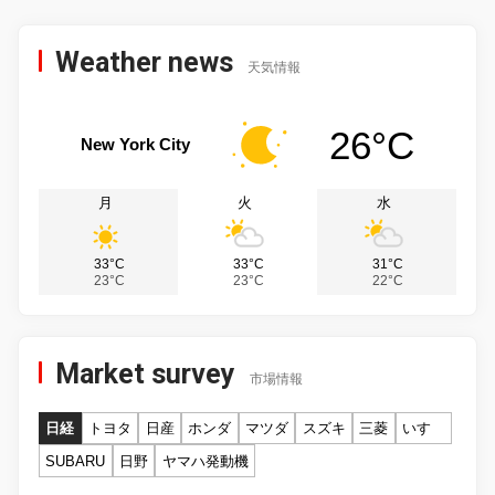
Weather news
天気情報
26°C
New York City
月
火
水
33°C
33°C
31°C
23°C
23°C
22°C
Market survey
市場情報
日経
トヨタ
日産
ホンダ
マツダ
スズキ
三菱
いすゞ
SUBARU
日野
ヤマハ発動機