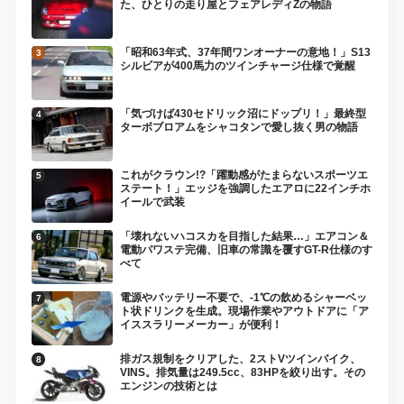
た、ひとりの走り屋とフェアレディZの物語
「昭和63年式、37年間ワンオーナーの意地！」S13
シルビアが400馬力のツインチャージ仕様で覚醒
「気づけば430セドリック沼にドップリ！」最終型
ターボブロアムをシャコタンで愛し抜く男の物語
これがクラウン!?「躍動感がたまらないスポーツエ
ステート！」エッジを強調したエアロに22インチホ
イールで武装
「壊れないハコスカを目指した結果…」エアコン＆
電動パワステ完備、旧車の常識を覆すGT-R仕様のす
べて
電源やバッテリー不要で、-1℃の飲めるシャーベッ
ト状ドリンクを生成。現場作業やアウトドアに「ア
イススラリーメーカー」が便利！
排ガス規制をクリアした、2ストVツインバイク、
VINS。排気量は249.5cc、83HPを絞り出す。その
エンジンの技術とは