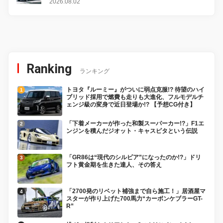
感
2026.08.02
Ranking
ランキング
トヨタ『ルーミー』がついに弱点克服!? 待望のハイ
ブリッド採用で燃費も走りも大進化、フルモデルチ
ェンジ級の変身で近日登場か!? 【予想CG付き】
「下着メーカーが作った和製スーパーカー!?」F1エ
ンジンを積んだジオット・キャスピタという伝説
「GR86は“現代のシルビア”になったのか!?」ドリ
フト黄金期を生きた達人、その答え
「2700発のリベット補強まで自ら施工！」居酒屋マ
スターが作り上げた700馬力“カーボンケブラーGT-
R”