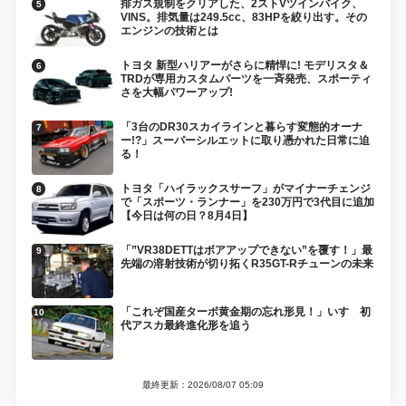
排ガス規制をクリアした、2ストVツインバイク、
VINS。排気量は249.5cc、83HPを絞り出す。その
エンジンの技術とは
トヨタ 新型ハリアーがさらに精悍に! モデリスタ＆
TRDが専用カスタムパーツを一斉発売、スポーティ
さを大幅パワーアップ!
「3台のDR30スカイラインと暮らす変態的オーナ
ー!?」スーパーシルエットに取り憑かれた日常に迫
る！
トヨタ「ハイラックスサーフ」がマイナーチェンジ
で「スポーツ・ランナー」を230万円で3代目に追加
【今日は何の日？8月4日】
「”VR38DETTはボアアップできない”を覆す！」最
先端の溶射技術が切り拓くR35GT-Rチューンの未来
「これぞ国産ターボ黄金期の忘れ形見！」いすゞ初
代アスカ最終進化形を追う
最終更新：2026/08/07 05:09