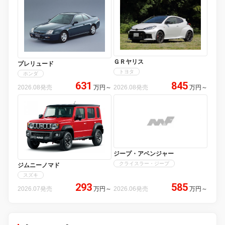
ＧＲヤリス
プレリュード
トヨタ
ホンダ
631
845
2026.08発売
万円
～
2026.08発売
万円
～
ジープ・アベンジャー
クライスラー・ジープ
ジムニーノマド
スズキ
293
585
2026.07発売
万円
～
2026.06発売
万円
～