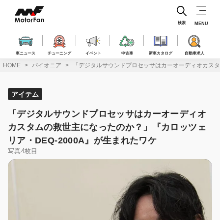
コ
ン
テ
検索
MENU
ン
ツ
へ
車ニュース
チューニング
イベント
中古車
新車カタログ
自動車求人
ス
HOME
パイオニア
「デジタルサウンドプロセッサはカーオーディオカスタム
キ
ッ
プ
アイテム
「デジタルサウンドプロセッサはカーオーディオ
カスタムの救世主になったのか？」『カロッツェ
リア・DEQ-2000A』が生まれたワケ
写真4枚目