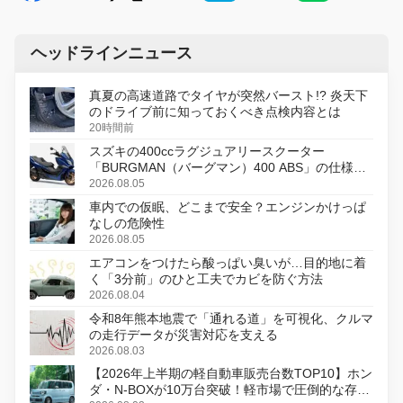
ヘッドラインニュース
真夏の高速道路でタイヤが突然バースト!? 炎天下
のドライブ前に知っておくべき点検内容とは
20時間前
スズキの400ccラグジュアリースクーター
「BURGMAN（バーグマン）400 ABS」の仕様を
変更し、8月18日に発売
2026.08.05
車内での仮眠、どこまで安全？エンジンかけっぱ
なしの危険性
2026.08.05
エアコンをつけたら酸っぱい臭いが…目的地に着
く「3分前」のひと工夫でカビを防ぐ方法
2026.08.04
令和8年熊本地震で「通れる道」を可視化、クルマ
の走行データが災害対応を支える
2026.08.03
【2026年上半期の軽自動車販売台数TOP10】ホン
ダ・N-BOXが10万台突破！軽市場で圧倒的な存在