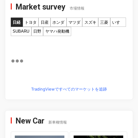
Market survey
市場情報
日経
トヨタ
日産
ホンダ
マツダ
スズキ
三菱
いすゞ
SUBARU
日野
ヤマハ発動機
TradingViewですべてのマーケットを追跡
New Car
新車種情報