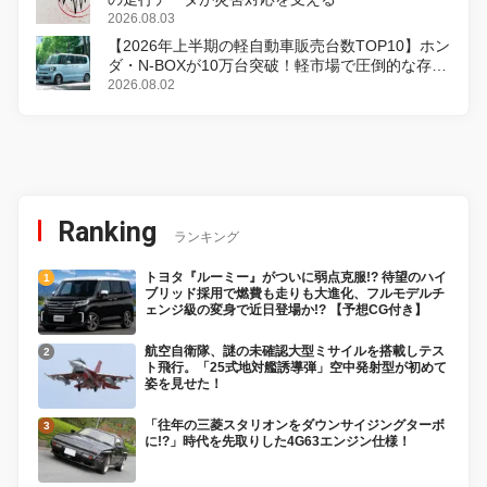
2026.08.03
【2026年上半期の軽自動車販売台数TOP10】ホン
ダ・N-BOXが10万台突破！軽市場で圧倒的な存在
感
2026.08.02
Ranking
ランキング
トヨタ『ルーミー』がついに弱点克服!? 待望のハイ
ブリッド採用で燃費も走りも大進化、フルモデルチ
ェンジ級の変身で近日登場か!? 【予想CG付き】
航空自衛隊、謎の未確認大型ミサイルを搭載しテス
ト飛行。「25式地対艦誘導弾」空中発射型が初めて
姿を見せた！
「往年の三菱スタリオンをダウンサイジングターボ
に!?」時代を先取りした4G63エンジン仕様！