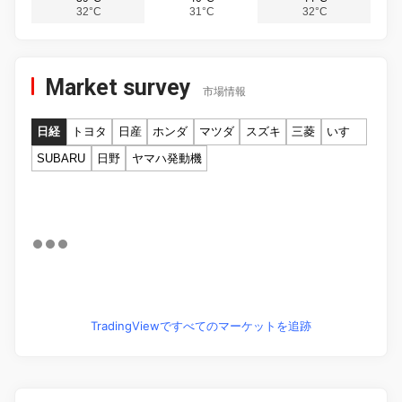
32°C
31°C
32°C
Market survey
市場情報
日経
トヨタ
日産
ホンダ
マツダ
スズキ
三菱
いすゞ
SUBARU
日野
ヤマハ発動機
TradingViewですべてのマーケットを追跡