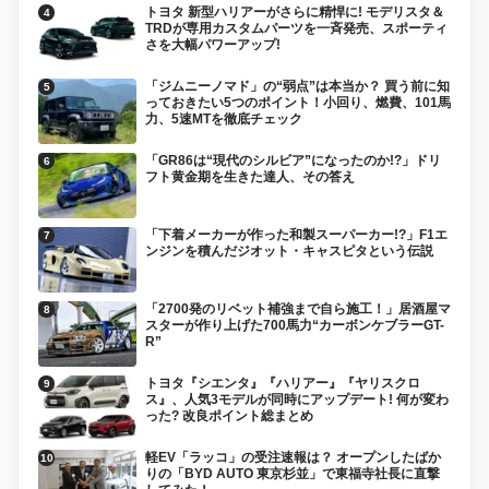
トヨタ 新型ハリアーがさらに精悍に! モデリスタ＆
TRDが専用カスタムパーツを一斉発売、スポーティ
さを大幅パワーアップ!
「ジムニーノマド」の“弱点”は本当か？ 買う前に知
っておきたい5つのポイント！小回り、燃費、101馬
力、5速MTを徹底チェック
「GR86は“現代のシルビア”になったのか!?」ドリ
フト黄金期を生きた達人、その答え
「下着メーカーが作った和製スーパーカー!?」F1エ
ンジンを積んだジオット・キャスピタという伝説
「2700発のリベット補強まで自ら施工！」居酒屋マ
スターが作り上げた700馬力“カーボンケブラーGT-
R”
トヨタ『シエンタ』『ハリアー』『ヤリスクロ
ス』、人気3モデルが同時にアップデート! 何が変わ
った? 改良ポイント総まとめ
軽EV「ラッコ」の受注速報は？ オープンしたばか
りの「BYD AUTO 東京杉並」で東福寺社長に直撃