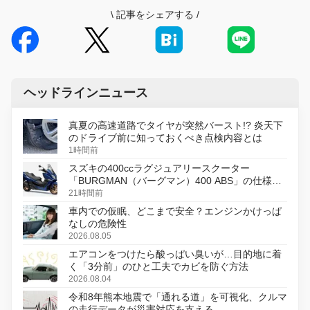
\
記事をシェアする
/
ヘッドラインニュース
真夏の高速道路でタイヤが突然バースト!? 炎天下
のドライブ前に知っておくべき点検内容とは
1時間前
スズキの400ccラグジュアリースクーター
「BURGMAN（バーグマン）400 ABS」の仕様を
変更し、8月18日に発売
21時間前
車内での仮眠、どこまで安全？エンジンかけっぱ
なしの危険性
2026.08.05
エアコンをつけたら酸っぱい臭いが…目的地に着
く「3分前」のひと工夫でカビを防ぐ方法
2026.08.04
令和8年熊本地震で「通れる道」を可視化、クルマ
の走行データが災害対応を支える