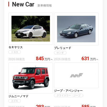
New Car
新車種情報
ＧＲヤリス
プレリュード
トヨタ
ホンダ
845
631
2026.08発売
万円
～
2026.08発売
万円
～
ジープ・アベンジャー
クライスラー・ジープ
ジムニーノマド
スズキ
293
585