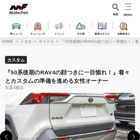
コ
ン
テ
検索
MENU
ン
ツ
へ
車ニュース
チューニング
イベント
中古車
新車カタログ
自動車求人
ス
HOME
トヨタ
ＲＡＶ４
『50系後期のRAV4の顔つきに一目惚れ！』
キ
ッ
プ
カスタム
『50系後期のRAV4の顔つきに一目惚れ！』着々
とカスタムの準備を進める女性オーナー
写真4枚目