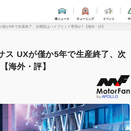
車ニュース
チューニング
イベント
中
UXが僅か5年で生産終了、次期型はハイブリッド専用か? 【海外・評】
クサス UXが僅か5年で生産終了、次
 【海外・評】
by
APOLLO