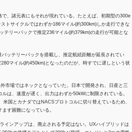
性格で、諸元表にもそれが現れている。たとえば、初期型の300e
テストサイクルではわずか186マイル(約300km)しか走行できな
バッテリーパックで推定236マイル(約379km)の走行が可能とな
の大容量バッテリーパックを搭載し、推定航続距離が延長されてい
80マイル(約450km)となったのだが、時すでに遅しという状
搭載も海外市場ではネックとなっていた。日本で開発され、日産と三
ルは、速度が遅く、出力はわずか50kWに制限されている。
、米国とカナダではNACSプロトコルに切り替えているため、
すます困難になっている。
の他のラインアップは、廃止される予定はない。UXハイブリッドは