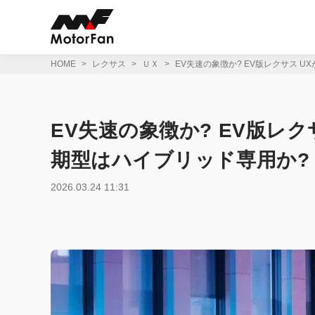
コ
ン
テ
ン
ツ
HOME
レクサス
ＵＸ
EV失速の象徴か? EV版レクサス 
へ
ス
キ
ッ
EV失速の象徴か? EV版レ
プ
期型はハイブリッド専用か?
2026.03.24 11:31