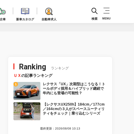
検索
MENU
古車
新車カタログ
自動車求人
Ranking
ランキング
ＵＸ
の記事ランキング
レクサス「UX」次期型はこうなる！ト
ールボディ採用＆ハイブリッド継続で
年内にも登場の可能性？
【レクサスUX250h】184cm／177cm
／164cmの３人がスペースユーティリ
ティをチェック｜乗り込むシリーズ
最終更新：2026/08/08 10:13