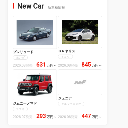
New Car
新車種情報
ＧＲヤリス
プレリュード
トヨタ
ホンダ
631
845
2026.08発売
万円
～
2026.08発売
万円
～
ジュニア
ジムニーノマド
アルファロメオ
スズキ
293
447
2026.07発売
万円
～
2026.06発売
万円
～