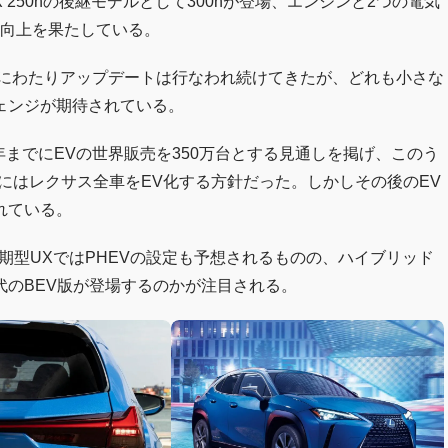
 250hの後継モデルとして300hが登場、エンジンと2つの電気
から向上を果たしている。
長年にわたりアップデートは行なわれ続けてきたが、どれも小さな
ェンジが期待されている。
0年までにEVの世界販売を350万台とする見通しを掲げ、このう
5年にはレクサス全車をEV化する方針だった。しかしその後のEV
れている。
期型UXではPHEVの設定も予想されるものの、ハイブリッド
のBEV版が登場するのかが注目される。