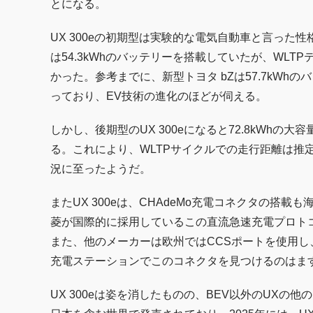
とになる。
UX 300eの初期型は実験的な電気自動車と言った
は54.3kWhのバッテリーを搭載していたが、WLTP
かった。参考までに、新型トヨタ bZは57.7kWhの
っており、EV技術の進化のほどが伺える。
しかし、後期型のUX 300eになると72.8kWh
る。これにより、WLTPサイクルでの走行距離は推定2
況に至ったようだ。
またUX 300eは、CHAdeMo充電コネクタの
菱が国際的に採用しているこの直流急速充電プロトコ
また、他のメーカーは欧州ではCCSポートを使用し
充電ステーションでこのコネクタを見つけるのはま
UX 300eは姿を消したものの、BEV以外のUX