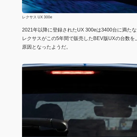
レクサス UX 300e
2021年以降に登録されたUX 300eは3400台
レクサスがこの5年間で販売したBEV版UXの台数
原因となったようだ。