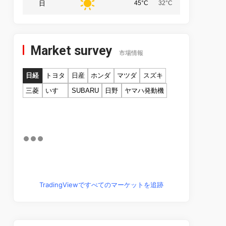
日
45°C
32°C
Market survey
市場情報
日経
トヨタ
日産
ホンダ
マツダ
スズキ
三菱
いすゞ
SUBARU
日野
ヤマハ発動機
TradingViewですべてのマーケットを追跡