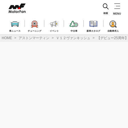
コ
ン
テ
検索
MENU
ン
ツ
へ
車ニュース
チューニング
イベント
中古車
新車カタログ
自動車求人
ス
HOME
アストンマーティン
Ｖ１２ヴァンキッシュ
【デビュー25周年
キ
ッ
プ