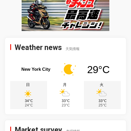
Weather news
天気情報
29°C
New York City
日
月
火
34°C
33°C
33°C
24°C
23°C
25°C
Market survey