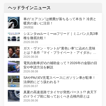
ヘッドラインニュース
車の“エアコン”は燃費が落ちるって本当？ 冷房と
暖房の違いに注目！
2時間前
シエンタvsルーミーvsフリード｜ミニバン人気3車
種を徹底比較！
2026.08.09
ガス・ヴァン・サントが“黄色い車”に込めた意味
とは？名作『マイ・プライベート・アイダホ』が
初のデジタルリマスター版で復活
2026.08.08
電気自動車(EV)の補助金って？2026年の金額の目
安や申請方法を解説
2026.08.08
SAやPAのEV充電スペースにガソリン車が駐車！
法律的にどう扱われる？
2026.08.07
真夏の高速道路でタイヤが突然バースト!? 炎天下
のドライブ前に知っておくべき点検内容とは
2026.08.06