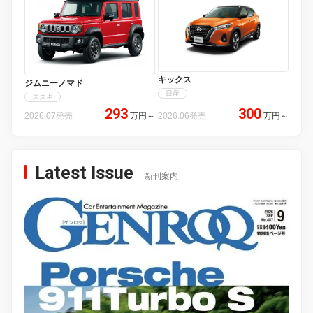
キックス
ジムニーノマド
日産
スズキ
293
300
2026.07発売
万円
～
2026.06発売
万円
～
Latest Issue
新刊案内