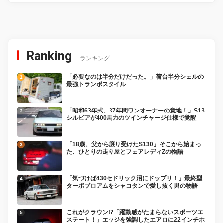
Ranking
ランキング
「必要なのは半分だけだった。」荷台半分シェルの
最強トランポスタイル
「昭和63年式、37年間ワンオーナーの意地！」S13
シルビアが400馬力のツインチャージ仕様で覚醒
「18歳、父から譲り受けたS130」そこから始まっ
た、ひとりの走り屋とフェアレディZの物語
「気づけば430セドリック沼にドップリ！」最終型
ターボブロアムをシャコタンで愛し抜く男の物語
これがクラウン!?「躍動感がたまらないスポーツエ
ステート！」エッジを強調したエアロに22インチホ