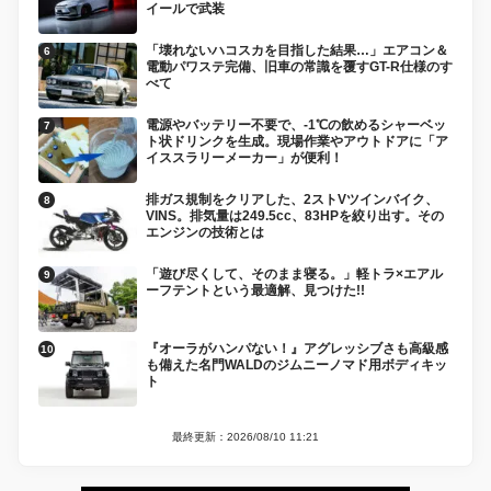
イールで武装
「壊れないハコスカを目指した結果…」エアコン＆
電動パワステ完備、旧車の常識を覆すGT-R仕様のす
べて
電源やバッテリー不要で、-1℃の飲めるシャーベッ
ト状ドリンクを生成。現場作業やアウトドアに「ア
イススラリーメーカー」が便利！
排ガス規制をクリアした、2ストVツインバイク、
VINS。排気量は249.5cc、83HPを絞り出す。その
エンジンの技術とは
「遊び尽くして、そのまま寝る。」軽トラ×エアル
ーフテントという最適解、見つけた!!
『オーラがハンパない！』アグレッシブさも高級感
も備えた名門WALDのジムニーノマド用ボディキッ
ト
最終更新：2026/08/10 11:21