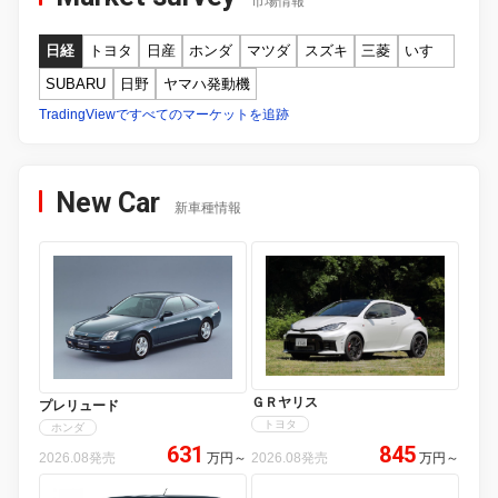
市場情報
日経
トヨタ
日産
ホンダ
マツダ
スズキ
三菱
いすゞ
SUBARU
日野
ヤマハ発動機
TradingViewですべてのマーケットを追跡
New Car
新車種情報
ＧＲヤリス
プレリュード
トヨタ
ホンダ
631
845
2026.08発売
万円
～
2026.08発売
万円
～