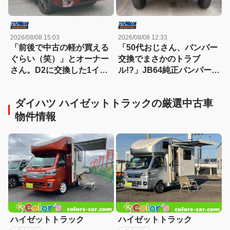
2026/08/08 15:03
2026/08/08 12:33
「前後で中古の軽が買える
「50代おじさん、バンパー
ぐらい（笑）」とオーナー
交換でまさかのトラブ
さん。D2に交換した1イン
ル!?」JB64純正バンパー流
チアップのSJ最終型のター
用に挑戦したら、センサー
ボ車！
エラーも体験（涙）
ダイハツ ハイゼットトラックの厳選中古車
物件情報
ハイゼットトラック
ハイゼットトラック