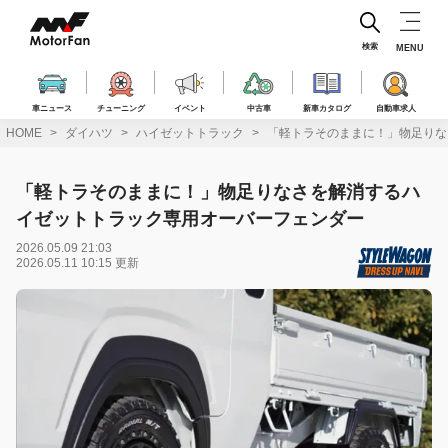
コ
ン
テ
検索
MENU
ン
ツ
へ
車ニュース
チューニング
イベント
中古車
新車カタログ
自動車求人
ス
HOME
ダイハツ
ハイゼットトラック
「軽トラそのままに！」物足りな
キ
ッ
プ
「軽トラそのままに！」物足りなさを解消するハ
イゼットトラック専用オーバーフェンダー
2026.05.09 21:03
2026.05.11 10:15 更新