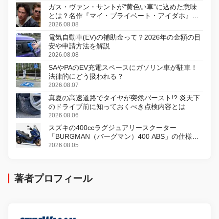
ガス・ヴァン・サントが“黄色い車”に込めた意味
とは？名作『マイ・プライベート・アイダホ』が
初のデジタルリマスター版で復活
2026.08.08
電気自動車(EV)の補助金って？2026年の金額の目
安や申請方法を解説
2026.08.08
SAやPAのEV充電スペースにガソリン車が駐車！
法律的にどう扱われる？
2026.08.07
真夏の高速道路でタイヤが突然バースト!? 炎天下
のドライブ前に知っておくべき点検内容とは
2026.08.06
スズキの400ccラグジュアリースクーター
「BURGMAN（バーグマン）400 ABS」の仕様を
変更し、8月18日に発売
2026.08.05
著者プロフィール