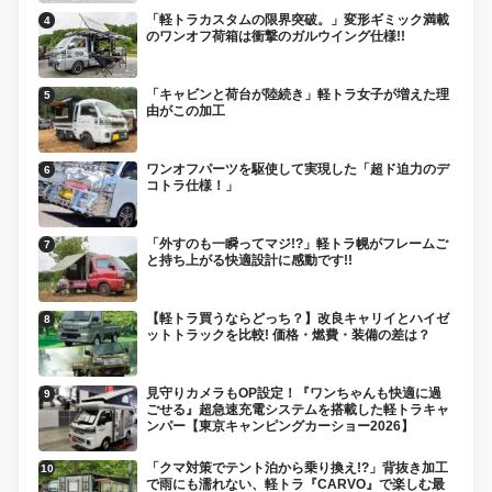
「軽トラカスタムの限界突破。」変形ギミック満載
のワンオフ荷箱は衝撃のガルウイング仕様!!
「キャビンと荷台が陸続き」軽トラ女子が増えた理
由がこの加工
ワンオフパーツを駆使して実現した「超ド迫力のデ
コトラ仕様！」
「外すのも一瞬ってマジ!?」軽トラ幌がフレームご
と持ち上がる快適設計に感動です!!
【軽トラ買うならどっち？】改良キャリイとハイゼ
ットトラックを比較! 価格・燃費・装備の差は？
見守りカメラもOP設定！『ワンちゃんも快適に過
ごせる』超急速充電システムを搭載した軽トラキャ
ンパー【東京キャンピングカーショー2026】
「クマ対策でテント泊から乗り換え!?」背抜き加工
で雨にも濡れない、軽トラ『CARVO』で楽しむ最