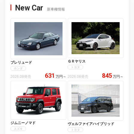
New Car
新車種情報
ＧＲヤリス
プレリュード
トヨタ
ホンダ
631
845
2026.08発売
万円
～
2026.08発売
万円
～
ジムニーノマド
ヴェルファイアハイブリッド
スズキ
トヨタ