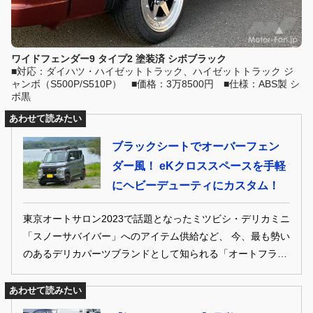
ワイドフェンダー9 タイプ2 塗装済 シボブラック
■対応：ダイハツ・ハイゼットトラック、ハイゼットトラック ジ
ャンボ（S500P/S510P） ■価格：3万8500円 ■仕様：ABS製 シ
ボ黒
あわせて読みたい
ブラックシートでオーバーフェン
ダー風！ eKクロススペースを手軽
にヘビーデューティにカスタム！
東京オートサロン2023で話題となったミツビシ・デリカミニ
「スノーサバイバー」へのアイテム供給など、 今、最も勢い
のあるデリカパーツブランドとして知られる「オートフラッ
グス」。 デリカに特化したオートフラッグスが手がけた「デ
リカミニ」を最速で紹介します。
あわせて読みたい