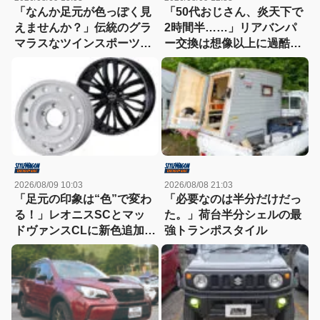
「なんか足元が色っぽく見
「50代おじさん、炎天下で
えませんか？」伝統のグラ
2時間半……」リアバンパ
マラスなツインスポーツが
ー交換は想像以上に過酷だ
作り出すプレミアムスポー
った
ツ！
2026/08/09 10:03
2026/08/08 21:03
「足元の印象は“色”で変わ
「必要なのは半分だけだっ
る！」レオニスSCとマッ
た。」荷台半分シェルの最
ドヴァンスCLに新色追加！
強トランポスタイル
どちらも想像以上に効く
っ!!