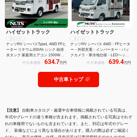
ハイゼットトラック
ハイゼットトラック
ダイハツ
ダイハツ
ナッツRV シーバスTypeL 4WD FFヒ
ナッツRV シーバス 4WD・FFヒータ
ーター リチウム300Ah シンク 給排
ー・外部充電・インバーター・バッ
水タンク 家庭用エアコン 1500Wイ
クカメラ・寒冷地仕様・LEDヘッド
634.7
639.4
ンバーター 100Vコンセント LEDヘ
ランプ・バゲッジドア
中古車価格：
万円
中古車価格：
万円
ッドライト
中古車トップ
【注意】
自動車カタログ・厳選中古車情報に掲載されている写真は、
年式やグレードの違う車種が含まれます。掲載されている写真はそれぞ
れの車種用でないものも含まれています。また、対応は年式やグレー
ド、 装備などにより異なる場合があります。購入の際は必ずご確認く