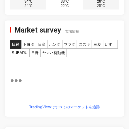
34°C
33°C
28°C
24°C
22°C
25°C
Market survey
市場情報
日経
トヨタ
日産
ホンダ
マツダ
スズキ
三菱
いすゞ
SUBARU
日野
ヤマハ発動機
TradingViewですべてのマーケットを追跡