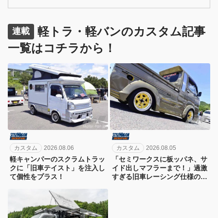
す！ 仕事も街乗りもオシャレに乗りたい、そんな皆さん、必
見です！
軽トラ・軽バンのカスタム記事
連載
一覧はコチラから！
カスタム
2026.08.06
カスタム
2026.08.05
軽キャンパーのスクラムトラッ
「セミワークスに板ッパネ、サ
クに「旧車テイスト」を注入し
イド出しマフラーまで！」過激
て個性をプラス！
すぎる旧車レーシング仕様のハ
イゼットジャンボ