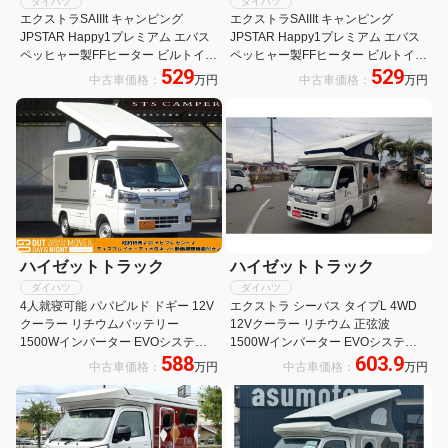
ダイハツ
ダイハツ
エクストラSAIIIt キャンピング
エクストラSAIIIt キャンピング
JPSTAR Happy1プレミアム エバス
JPSTAR Happy1プレミアム エバス
ペッヒャー製FFヒーター ビルトイン
ペッヒャー製FFヒーター ビルトイン
529
529
クーラー+冷蔵庫+電動サイドオーニ
クーラー+冷蔵庫+電動サイドオーニ
中古車価格：
万円
中古車価格：
万円
ング リチウム電池400AH 外部防水
ング リチウム電池400AH 外部防水
コンセント
コンセント
ハイゼットトラック
ハイゼットトラック
ダイハツ
ダイハツ
4人就寝可能 パパビルド ドギー 12V
エクストラ シーバス タイプL 4WD
クーラー リチウムバッテリー
12Vクーラー リチウム 正弦波
1500Wインバーター EVOシステム
1500Wインバーター EVOシステム
588
603.9
アクリルウィンドウ ポップアップル
外部充電システム FFヒーター FRP
中古車価格：
万円
中古車価格：
万円
ーフ キャンピングカー キッチンシン
ポップアップ 4名乗車 3名+子供1名
ク
就寝