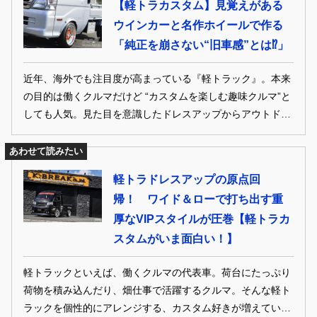
【軽トラカスタム】見覚えがある
ウインカーと名作ホイールで作る
「純正を崩さない“旧車感”とは⁉︎」
近年、海外でも注目度が高まっている『軽トラック』。本来
の目的は働くクルマだけど “カスタムを楽しむ趣味クルマ”と
しても人気。見た目を意識したドレスアップからアウトドア
やレジャーでの実用性に特化するなど仕様も様々。そんな軽
トラカスタムに魅了された“ちょっと昔の”オーナーカーを振
あわせて読みたい
り返る。
軽トラドレスアップの原点回
帰！ ワイド＆ローで打ち出す重
厚なVIPスタイルが圧巻【軽トラカ
スタムがいま面白い！】
軽トラックといえば、働くクルマの代表車。荷台にたっぷり
荷物を積み込んだり、畑仕事で活躍するクルマ。そんな軽ト
ラックを個性的にアレンジする、カスタム好きが増えていま