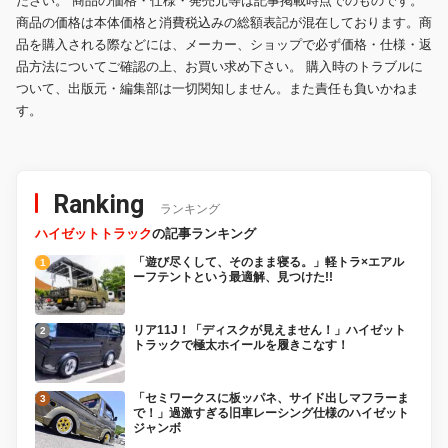
ださい。 商品の価格・仕様・発売元等は記事掲載時点でのものです。
商品の価格は本体価格と消費税込みの総額表記が混在しております。商
品を購入される際などには、メーカー、ショップで必ず価格・仕様・返
品方法についてご確認の上、お買い求め下さい。 購入時のトラブルに
ついて、出版元・編集部は一切関知しません。また責任も負いかねま
す。
Ranking
ランキング
ハイゼットトラック
の記事ランキング
「遊び尽くして、そのまま寝る。」軽トラ×エアル
ーフテントという最適解、見つけた!!
リア11J！「ディスクが見えません！」ハイゼット
トラックで極太ホイールを履きこなす！
「セミワークスに板ッパネ、サイド出しマフラーま
で！」過激すぎる旧車レーシング仕様のハイゼット
ジャンボ