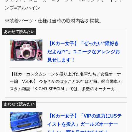
ンプ=アルパイン
※装着パーツ・仕様は当時の取材内容を掲載。
あわせて読みたい
【Kカー女子】「ぜったい“猫好き
だよね!?”」ユニークなアレンジお
見せします！
【軽カーカスタムシーンを盛り上げた名車たち／女性オーナ
ー編 Vol.40】 今をさかのぼること10年ほど前。軽自動車カ
スタム雑誌『K-CAR SPECIAL』では、多数のオーナーカー
が誌面を盛り上げてくれた。中でも、女性オーナーの活躍は
目覚ましく、オリジナリティ溢れるカスタムを披露。現代の
あわせて読みたい
カスタム＆ドレスアップシーンでも色褪せない、珠玉の名車
【Kカー女子】「VIPの迫力にUSテ
たちを振り返っていく。 ※本記事は「K-CARスペシャル」
イストを投入」ガールズオーナー
2015年10月号の記事を再編集したものです。