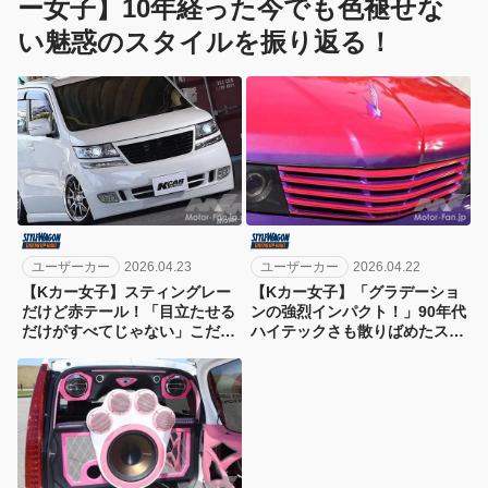
ー女子】10年経った今でも色褪せな
2015年10月号の記事を再編集したものです。
い魅惑のスタイルを振り返る！
ユーザーカー
2026.04.23
ユーザーカー
2026.04.22
【Kカー女子】スティングレー
【Kカー女子】「グラデーショ
だけど赤テール！「目立たせる
ンの強烈インパクト！」90年代
だけがすべてじゃない」こだわ
ハイテックさも散りばめたスパ
りは“シンプル”であること！
ーク！