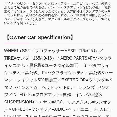
バイザーやピラー、センター部分にレイアウトしたスピーカーなど、外装に
あわせて紫の生地で張り替え。インパネやステアリングなどは塗装。「社長
室のようなイメージにしたかったので」と、天井部分はボタンダウンのレザ
ーで張り替え、高級感のある車内を演出する。ヘビ柄生地で製作したラゲッ
ジオーディオ「ヘビが好きで、マダガスカルホックノーズという150cmくら
いのヘビを飼ってます」
【Owner Car Specification】
WHEEL●SSR・プロフェッサーMS3R（16×6.5J）／
TIRE●ケンダ（165/40-16）／AERO PARTS●F=バタフラ
イシステム・黒死蝶&ユースタイル加工、 S=バタフライ
システム・黒死蝶、R=バタフライシステム・黒死蝶&ハー
マン・フィアット500用加工／EXETERIOR●ウイング=バ
タフライシステム、ヘッドライト&テールレンズ=ワンオ
フ／INTERIOR●フロアマット=自作、インパネ=塗装
SUSPENSION●エアサス=ACC、リアアクスル=ワンオフ
／MUFFLER●ワンオフ／AUDIO●ヘッドユニット=カロッ
ツェリア、スピーカー&ウーファー=ロックフォード、ア