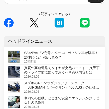
\
記事をシェアする
/
ヘッドラインニュース
SAやPAのEV充電スペースにガソリン車が駐車！
法律的にどう扱われる？
16時間前
真夏の高速道路でタイヤが突然バースト!? 炎天下
のドライブ前に知っておくべき点検内容とは
2026.08.06
スズキの400ccラグジュアリースクーター
「BURGMAN（バーグマン）400 ABS」の仕様を
変更し、8月18日に発売
2026.08.05
車内での仮眠、どこまで安全？エンジンかけっぱ
なしの危険性
2026.08.05