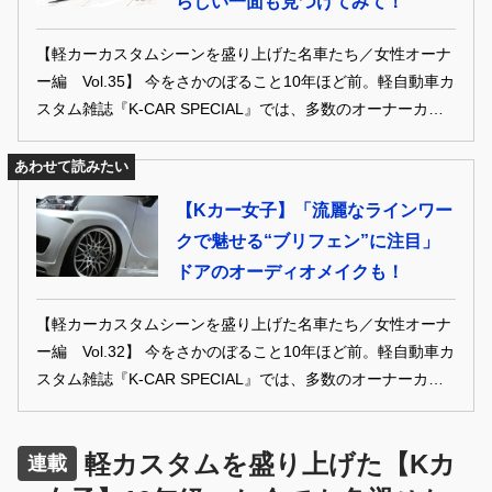
らしい一面も見つけてみて！
【軽カーカスタムシーンを盛り上げた名車たち／女性オーナ
ー編 Vol.35】 今をさかのぼること10年ほど前。軽自動車カ
スタム雑誌『K-CAR SPECIAL』では、多数のオーナーカー
が誌面を盛り上げてくれた。中でも、女性オーナーの活躍は
目覚ましく、オリジナリティ溢れるカスタムを披露。現代の
あわせて読みたい
カスタム＆ドレスアップシーンでも色褪せない、珠玉の名車
【Kカー女子】「流麗なラインワー
たちを振り返っていく。 ※本記事は「K-CARスペシャル」
クで魅せる“ブリフェン”に注目」
2015年10月号の記事を再編集したものです。
ドアのオーディオメイクも！
【軽カーカスタムシーンを盛り上げた名車たち／女性オーナ
ー編 Vol.32】 今をさかのぼること10年ほど前。軽自動車カ
スタム雑誌『K-CAR SPECIAL』では、多数のオーナーカー
が誌面を盛り上げてくれた。中でも、女性オーナーの活躍は
目覚ましく、オリジナリティ溢れるカスタムを披露。現代の
軽カスタムを盛り上げた【Kカ
カスタム＆ドレスアップシーンでも色褪せない、珠玉の名車
連載
たちを振り返っていく。 ※本記事は「K-CARスペシャル」