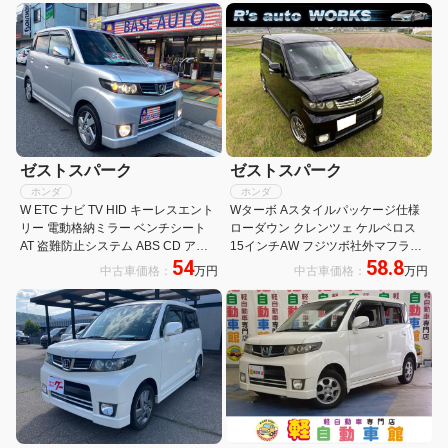
ゼストスパーク
ゼストスパーク
ホンダ
ホンダ
W ETC ナビ TV HID キーレスエント
Wターボ Aスタイルパッケージ仕様
リー 電動格納ミラー ベンチシート
ローダウン クレンツェ ケルベロス
AT 盗難防止システム ABS CD アル
15インチAW フジツボ社外マフラー
54
58.8
ミホイール 衝突安全ボディ エアコン
社外シートカバー 浜崎 ワンオーナー
中古車価格：
万円
中古車価格：
万円
パワーステアリング パワーウィンド
ナビTV バックカメラ ETC 業者張り
ウ
リアフィルム