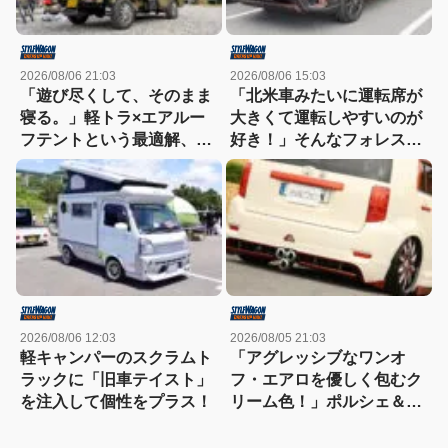
2026/08/06 21:03
2026/08/06 15:03
「遊び尽くして、そのまま
「北米車みたいに運転席が
寝る。」軽トラ×エアルー
大きくて運転しやすいのが
フテントという最適解、見
好き！」そんなフォレスタ
つけた!!
ーを2代乗り継ぎ中!!
2026/08/06 12:03
2026/08/05 21:03
軽キャンパーのスクラムト
「アグレッシブなワンオ
ラックに「旧車テイスト」
フ・エアロを優しく包むク
を注入して個性をプラス！
リーム色！」ポルシェ＆ダ
ッジの色使いで魅せるカロ
ーラルミオン