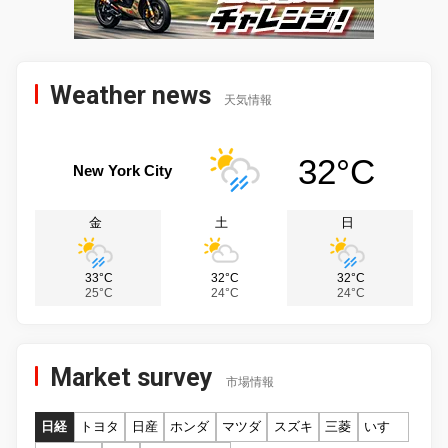
Weather news
天気情報
32°C
New York City
金
土
日
33°C
32°C
32°C
25°C
24°C
24°C
Market survey
市場情報
日経
トヨタ
日産
ホンダ
マツダ
スズキ
三菱
いすゞ