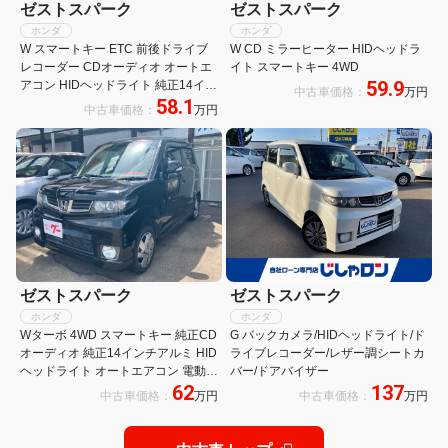
ゼストスパーク
ゼストスパーク
ホンダ
ホンダ
W スマートキー ETC 前後ドライブ
W CD ミラーヒーター HIDヘッドラ
レコーダー CDオーディオ オートエ
イト スマートキー 4WD
59.9
アコン HIDヘッドライト 純正14イン
中古車価格：
万円
58.1
チアルミ 電動格納ミラー
中古車価格：
万円
ゼストスパーク
ゼストスパーク
ホンダ
ホンダ
Wターボ 4WD スマートキー 純正CD
G バックカメラ/HIDヘッドライト/ド
オーディオ 純正14インチアルミ HID
ライブレコーダー/レザー調シートカ
ヘッドライト オートエアコン 電動格
バー/ドアバイザー
62
137
納ミラー
中古車価格：
万円
中古車価格：
万円