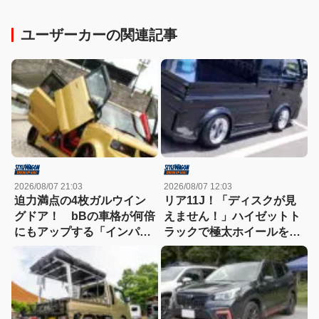
ユーザーカーの関連記事
2026/08/07 21:03
2026/08/07 12:03
迫力満点の4枚ガルウイン
リア11J！「ディスクが見
グドア！ bBの車格が何倍
えません！」ハイゼットト
にもアップする「インパク
ラックで極太ホイールを履
トVIP!!」規格外！
きこなす！