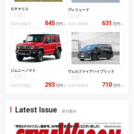
ＧＲヤリス
プレリュード
トヨタ
ホンダ
845
631
2026.08発売
万円
～
2026.08発売
万円
～
ジムニーノマド
ヴェルファイアハイブリッド
スズキ
トヨタ
293
710
2026.07発売
万円
～
2026.06発売
万円
～
Latest Issue
新刊案内