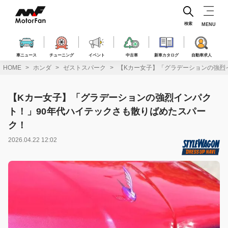
コ
ン
テ
検索
MENU
ン
ツ
へ
車ニュース
チューニング
イベント
中古車
新車カタログ
自動車求人
ス
HOME
ホンダ
ゼストスパーク
【Kカー女子】「グラデーションの強烈
キ
ッ
プ
【Kカー女子】「グラデーションの強烈インパク
ト！」90年代ハイテックさも散りばめたスパー
ク！
2026.04.22 12:02