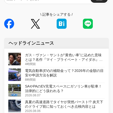
\
記事をシェアする
/
ヘッドラインニュース
ガス・ヴァン・サントが“黄色い車”に込めた意味
とは？名作『マイ・プライベート・アイダホ』が
初のデジタルリマスター版で復活
4時間前
電気自動車(EV)の補助金って？2026年の金額の目
安や申請方法を解説
8時間前
SAやPAのEV充電スペースにガソリン車が駐車！
法律的にどう扱われる？
2026.08.07
真夏の高速道路でタイヤが突然バースト!? 炎天下
のドライブ前に知っておくべき点検内容とは
2026.08.06