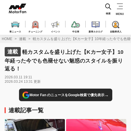
コ
ン
テ
検索
MENU
ン
ツ
へ
車ニュース
チューニング
イベント
中古車
新車カタログ
自動車求人
ス
HOME
連載
軽カスタムを盛り上げた【Kカー女子】10年経った今でも色
キ
ッ
連載
軽カスタムを盛り上げた【Kカー女子】10
プ
年経った今でも色褪せない魅惑のスタイルを振り
返る！
2026.03.11 19:11
2026.03.24 13:31 更新
→
Motor Fan のニュースをGoogle検索で優先表示
連載記事一覧