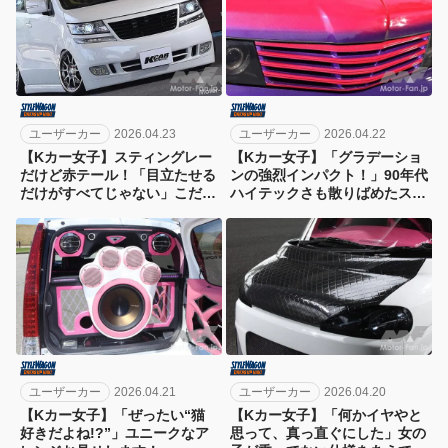
ユーザーカー
2026.04.23
ユーザーカー
2026.04.22
【Kカー女子】スティングレー
【Kカー女子】「グラデーショ
だけど赤テール！「目立たせる
ンの強烈インパクト！」90年代
だけがすべてじゃない」こだわ
ハイテックさも散りばめたスパ
りは“シンプル”であること！
ーク！
ユーザーカー
2026.04.21
ユーザーカー
2026.04.20
【Kカー女子】「ぜったい“猫
【Kカー女子】「何かイヤやと
好きだよね!?”」ユニークなア
思って、真っ直ぐにした」女の