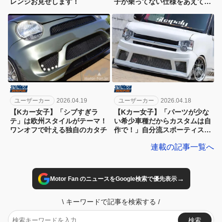
レンジお見せします！
子が乗ってない仕様をあえて狙
った1台
ユーザーカー
2026.04.19
ユーザーカー
2026.04.18
【Kカー女子】「シブすぎラ
【Kカー女子】「パーツが少な
テ」は欧州スタイルがテーマ！
い希少車種だからカスタムは自
ワンオフで叶える独自のカタチ
作で！」自分流スポーティスタ
イルをメイク
連載の記事一覧へ
→
Motor Fan のニュースをGoogle検索で優先表示
\
キーワードで記事を検索する
/
検索