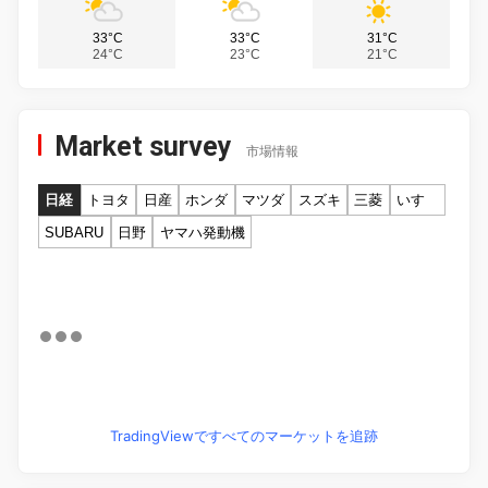
33°C
33°C
31°C
24°C
23°C
21°C
Market survey
市場情報
日経
トヨタ
日産
ホンダ
マツダ
スズキ
三菱
いすゞ
SUBARU
日野
ヤマハ発動機
TradingViewですべてのマーケットを追跡