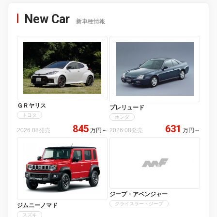
New Car
新車種情報
ＧＲヤリス
プレリュード
トヨタ
ホンダ
845
631
2026.08発売
万円
～
2026.08発売
万円
～
ジープ・アベンジャー
クライスラー・ジープ
ジムニーノマド
スズキ