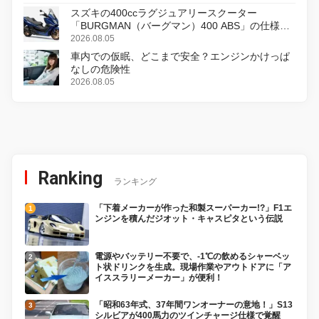
スズキの400ccラグジュアリースクーター
「BURGMAN（バーグマン）400 ABS」の仕様を
変更し、8月18日に発売
2026.08.05
車内での仮眠、どこまで安全？エンジンかけっぱ
なしの危険性
2026.08.05
Ranking
ランキング
「下着メーカーが作った和製スーパーカー!?」F1エ
ンジンを積んだジオット・キャスピタという伝説
電源やバッテリー不要で、-1℃の飲めるシャーベッ
ト状ドリンクを生成。現場作業やアウトドアに「ア
イススラリーメーカー」が便利！
「昭和63年式、37年間ワンオーナーの意地！」S13
シルビアが400馬力のツインチャージ仕様で覚醒