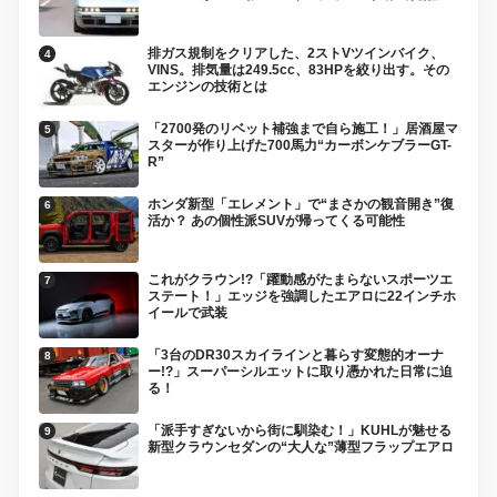
排ガス規制をクリアした、2ストVツインバイク、
VINS。排気量は249.5cc、83HPを絞り出す。その
エンジンの技術とは
「2700発のリベット補強まで自ら施工！」居酒屋マ
スターが作り上げた700馬力“カーボンケブラーGT-
R”
ホンダ新型「エレメント」で“まさかの観音開き”復
活か？ あの個性派SUVが帰ってくる可能性
これがクラウン!?「躍動感がたまらないスポーツエ
ステート！」エッジを強調したエアロに22インチホ
イールで武装
「3台のDR30スカイラインと暮らす変態的オーナ
ー!?」スーパーシルエットに取り憑かれた日常に迫
る！
「派手すぎないから街に馴染む！」KUHLが魅せる
新型クラウンセダンの“大人な”薄型フラップエアロ