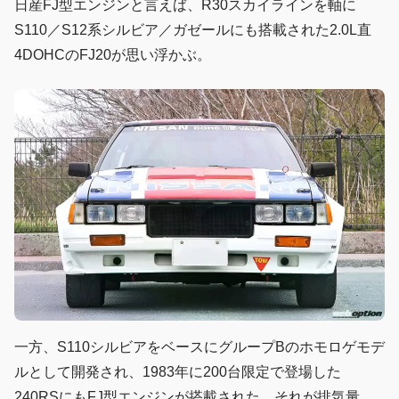
日産FJ型エンジンと言えば、R30スカイラインを軸に
S110／S12系シルビア／ガゼールにも搭載された2.0L直
4DOHCのFJ20が思い浮かぶ。
一方、S110シルビアをベースにグループBのホモロゲモデ
ルとして開発され、1983年に200台限定で登場した
240RSにもFJ型エンジンが搭載された。それが排気量