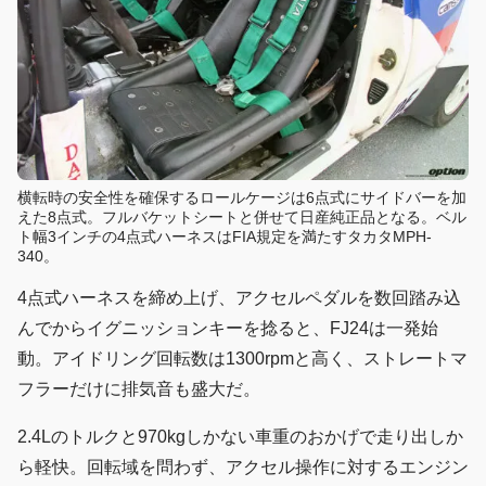
横転時の安全性を確保するロールケージは6点式にサイドバーを加
えた8点式。フルバケットシートと併せて日産純正品となる。ベル
ト幅3インチの4点式ハーネスはFIA規定を満たすタカタMPH-
340。
4点式ハーネスを締め上げ、アクセルペダルを数回踏み込
んでからイグニッションキーを捻ると、FJ24は一発始
動。アイドリング回転数は1300rpmと高く、ストレートマ
フラーだけに排気音も盛大だ。
2.4Lのトルクと970kgしかない車重のおかげで走り出しか
ら軽快。回転域を問わず、アクセル操作に対するエンジン