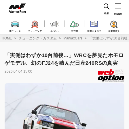
コ
ン
テ
検索
MENU
ン
ツ
へ
車ニュース
チューニング
イベント
中古車
新車カタログ
自動車求人
ス
HOME
チューニング・カスタム
ManiaxCars
「実働はわずか10台前後
キ
ッ
プ
「実働はわずか10台前後…」WRCを夢見たホモロ
ゲモデル、幻のFJ24を積んだ日産240RSの真実
2026.04.04 15:00