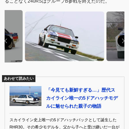
ることなく240RSはグループB参戦を終えたのだ。
あわせて読みたい
「今見ても新鮮すぎる…」歴代ス
カイライン唯一の5ドアハッチモデ
ルに魅せられた親子の物語
スカイライン史上唯一の5ドアハッチバックとして誕生した
RHR30。その希少モデルを、父から子へと受け継いだ一台が