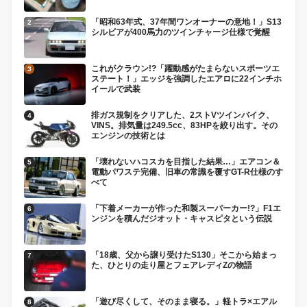
「昭和63年式、37年間ワンオーナーの意地！」S13
シルビアが400馬力のツインチャージ仕様で覚醒
これがクラウン!?「躍動感がたまらないスポーツエ
ステート！」エッジを強調したエアロに22インチホ
イールで武装
排ガス規制をクリアした、2ストVツインバイク、
VINS。排気量は249.5cc、83HPを絞り出す。その
エンジンの技術とは
「壊れないハコスカを目指した結果…」エアコン＆
電動パワステ完備、旧車の常識を覆すGT-R仕様のす
べて
「下着メーカーが作った和製スーパーカー!?」F1エ
ンジンを積んだジオット・キャスピタという伝説
「18歳、父から譲り受けたS130」そこから始まっ
た、ひとりの走り屋とフェアレディZの物語
「遊び尽くして、そのまま寝る。」軽トラ×エアル