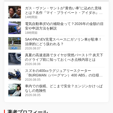
ガス・ヴァン・サントが“黄色い車”に込めた意味
とは？名作『マイ・プライベート・アイダホ』が
初のデジタルリマスター版で復活
14時間前
電気自動車(EV)の補助金って？2026年の金額の目
安や申請方法を解説
18時間前
SAやPAのEV充電スペースにガソリン車が駐車！
法律的にどう扱われる？
2026.08.07
真夏の高速道路でタイヤが突然バースト!? 炎天下
のドライブ前に知っておくべき点検内容とは
2026.08.06
スズキの400ccラグジュアリースクーター
「BURGMAN（バーグマン）400 ABS」の仕様を
変更し、8月18日に発売
2026.08.05
車内での仮眠、どこまで安全？エンジンかけっぱ
なしの危険性
2026.08.05
著者プロフィール