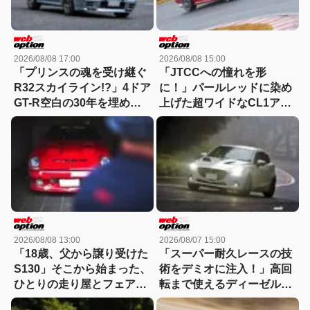
2026/08/08 17:00
2026/08/08 15:00
「プリンスの魂を受け継ぐ
「JTCCへの憧れを形
R32スカイライン!?」4ドア
に！」パールレッドに染め
GT-R空白の30年を埋めた
上げた超ワイドなCL1アコ
『GTB-4』という存在
ードユーロRの美学
2026/08/08 13:00
2026/08/07 15:00
「18歳、父から譲り受けた
「スーパー耐久レースの技
S130」そこから始まった、
術をデミオに注入！」高回
ひとりの走り屋とフェアレ
転まで使えるディーゼルタ
ディZの物語
ーボ仕様が熱い!!