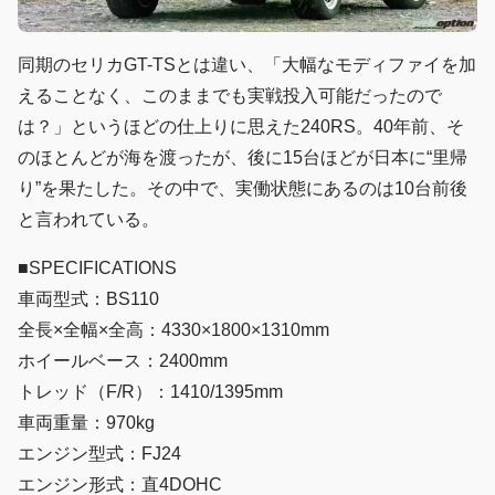
同期のセリカGT-TSとは違い、「大幅なモディファイを加
えることなく、このままでも実戦投入可能だったので
は？」というほどの仕上りに思えた240RS。40年前、そ
のほとんどが海を渡ったが、後に15台ほどが日本に“里帰
り”を果たした。その中で、実働状態にあるのは10台前後
と言われている。
■SPECIFICATIONS
車両型式：BS110
全長×全幅×全高：4330×1800×1310mm
ホイールベース：2400mm
トレッド（F/R）：1410/1395mm
車両重量：970kg
エンジン型式：FJ24
エンジン形式：直4DOHC