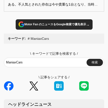
ある。不人気とされた存在は今や貴重な1台となり、当時の
ままの姿を色濃く残すコンディションも圧巻。直6ターボの
重厚な走りとともに、家族の記憶を運び続ける特別なスカイ
ラインだ。
→
Motor Fan のニュースをGoogle検索で優先表示
キーワード:
ManiaxCars
\
キーワードで記事を検索する
/
検索
\
記事をシェアする
/
ヘッドラインニュース