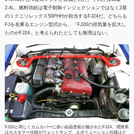
2.4L、燃料供給は電子制御インジェクションではなく2基
のミクニソレックス50PHHが担当するFJ24だ。どちらも
FJを名乗るエンジン型式から、「FJ20の排気量を拡大し
たのがFJ24」と考えられたとしても無理はない。
FJ20と同じくカムカバーに赤い結晶塗装が施されたFJ24。潤滑系
はカスタマー仕様がウェットサンプ、エボリューション仕様はド