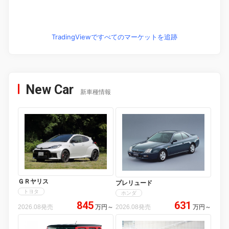
TradingViewですべてのマーケットを追跡
New Car
新車種情報
ＧＲヤリス
プレリュード
トヨタ
ホンダ
845
631
2026.08発売
万円
～
2026.08発売
万円
～