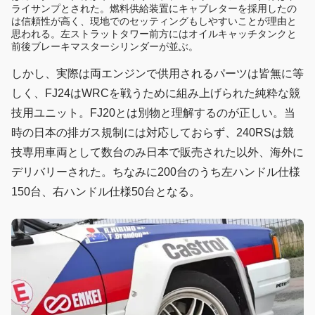
ライサンプとされた。燃料供給装置にキャブレターを採用したの
は信頼性が高く、現地でのセッティングもしやすいことが理由と
思われる。左ストラットタワー前方にはオイルキャッチタンクと
前後ブレーキマスターシリンダーが並ぶ。
しかし、実際は両エンジンで供用されるパーツは皆無に等
しく、FJ24はWRCを戦うために組み上げられた純粋な競
技用ユニット。FJ20とは別物と理解するのが正しい。当
時の日本の排ガス規制には対応しておらず、240RSは競
技専用車両として数台のみ日本で販売された以外、海外に
デリバリーされた。ちなみに200台のうち左ハンドル仕様
150台、右ハンドル仕様50台となる。