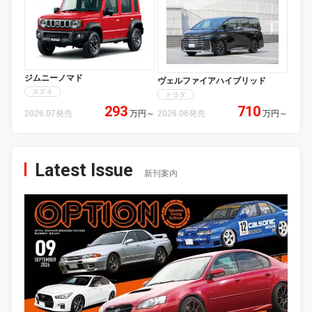
ジムニーノマド
ヴェルファイアハイブリッド
スズキ
トヨタ
293
710
2026.07発売
万円
～
2026.06発売
万円
～
Latest Issue
新刊案内