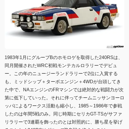
1983年1月にグループBのホモロゲを取得した240RSは、
同月開催されたWRC初戦モンテカルロラリーでデビュ
ー。この年のニュージーランドラリーで2位に入賞する
も、ミッドシップ＋ターボエンジン＋4WDが台頭してき
た中で、NAエンジンのFRマシンでは絶対的な戦闘力が次
第に低下していった。それに伴ってチームニッサンヨーロ
ッパによるワークス活動も縮小し、1985～1986年で参戦
したのは年間5戦のみ。同じ時期にセリカGT-TSがサファ
リラリーで3連覇を飾ったのとは対照的に、勝ち星を挙げ