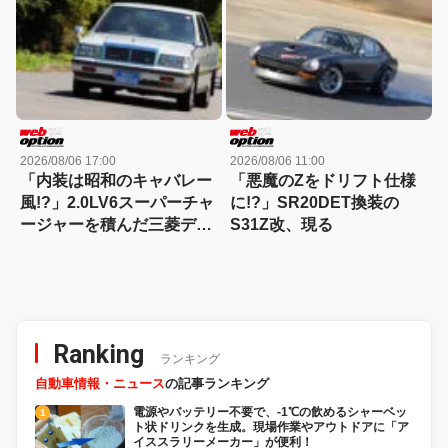
2026/08/06 17:00
2026/08/06 11:00
「内装は昭和のキャバレー
「悪魔のZをドリフト仕様
風!?」2.0LV6スーパーチャ
に!?」SR20DET換装の
ージャーを積んだ三菱デボ
S31Z改、現る
ネアVの狂気を振り返る
Ranking
ランキング
自動車情報・ニュース
の記事ランキング
電源やバッテリー不要で、-1℃の飲めるシャーベッ
ト状ドリンクを生成。現場作業やアウトドアに「ア
イススラリーメーカー」が便利！