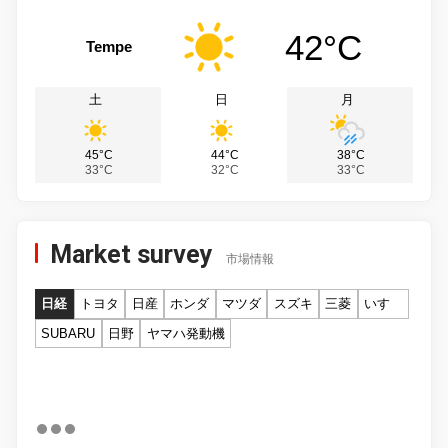
42°C
Tempe
土
日
月
45°C
44°C
38°C
33°C
32°C
33°C
Market survey
市場情報
日経
トヨタ
日産
ホンダ
マツダ
スズキ
三菱
いすゞ
SUBARU
日野
ヤマハ発動機