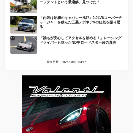
ーフテントという最適解、見つけた!!
「内装は昭和のキャバレー風!?」2.0LV6スーパーチ
ャージャーを積んだ三菱デボネアVの狂気を振り返
る
「誰もが安心してアクセルを踏める！」レーシング
ドライバーも唸ったND型ロードスター改の真実
最終更新：2026/08/09 03:16