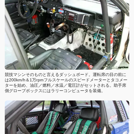
競技マシンそのものと言えるダッシュボード。運転席の目の前に
は200km/h＆1万rpmフルスケールのスピードメーターとタコメー
ターを始め、油圧／燃料／水温／電圧計がセットされる。助手席
側グローブボックスにはラリーコンピュータを装備。