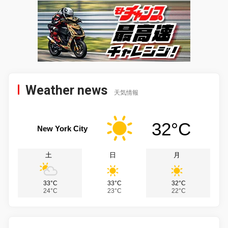
Weather news
天気情報
32°C
New York City
土
日
月
33°C
33°C
32°C
24°C
23°C
22°C