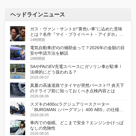
ヘッドラインニュース
ガス・ヴァン・サントが“黄色い車”に込めた意味
とは？名作『マイ・プライベート・アイダホ』が
初のデジタルリマスター版で復活
14時間前
電気自動車(EV)の補助金って？2026年の金額の目
安や申請方法を解説
18時間前
SAやPAのEV充電スペースにガソリン車が駐車！
法律的にどう扱われる？
2026.08.07
真夏の高速道路でタイヤが突然バースト!? 炎天下
のドライブ前に知っておくべき点検内容とは
2026.08.06
スズキの400ccラグジュアリースクーター
「BURGMAN（バーグマン）400 ABS」の仕様を
変更し、8月18日に発売
2026.08.05
車内での仮眠、どこまで安全？エンジンかけっぱ
なしの危険性
2026.08.05