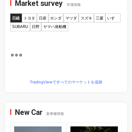
Market survey
市場情報
日経
トヨタ
日産
ホンダ
マツダ
スズキ
三菱
いすゞ
SUBARU
日野
ヤマハ発動機
TradingViewですべてのマーケットを追跡
New Car
新車種情報