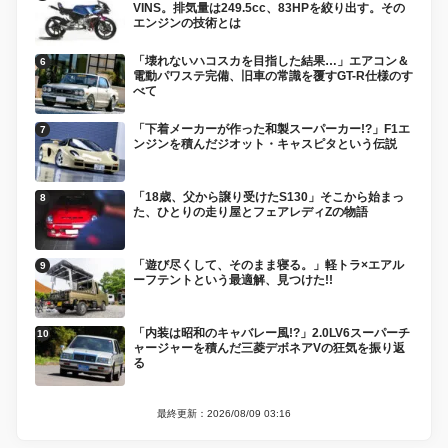
VINS。排気量は249.5cc、83HPを絞り出す。その
エンジンの技術とは
「壊れないハコスカを目指した結果…」エアコン＆
電動パワステ完備、旧車の常識を覆すGT-R仕様のす
べて
「下着メーカーが作った和製スーパーカー!?」F1エ
ンジンを積んだジオット・キャスピタという伝説
「18歳、父から譲り受けたS130」そこから始まっ
た、ひとりの走り屋とフェアレディZの物語
「遊び尽くして、そのまま寝る。」軽トラ×エアル
ーフテントという最適解、見つけた!!
「内装は昭和のキャバレー風!?」2.0LV6スーパーチ
ャージャーを積んだ三菱デボネアVの狂気を振り返
る
最終更新：2026/08/09 03:16