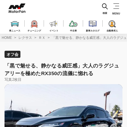
コ
ン
テ
検索
MENU
ン
ツ
へ
車ニュース
チューニング
イベント
中古車
新車カタログ
自動車求人
ス
HOME
レクサス
ＲＸ
「黒で魅せる、静かなる威圧感」大人のラグジュア
キ
ッ
プ
オフ会
「黒で魅せる、静かなる威圧感」大人のラグジュ
アリーを極めたRX350の流儀に惚れる
写真2枚目