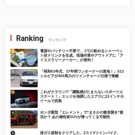
Ranking
ランキング
電源やバッテリー不要で、-1℃の飲めるシャーベッ
ト状ドリンクを生成。現場作業やアウトドアに「ア
イススラリーメーカー」が便利！
「昭和63年式、37年間ワンオーナーの意地！」S13
シルビアが400馬力のツインチャージ仕様で覚醒
これがクラウン!?「躍動感がたまらないスポーツエ
ステート！」エッジを強調したエアロに22インチホ
イールで武装
ホンダ新型「エレメント」で“まさかの観音開き”復
活か？ あの個性派SUVが帰ってくる可能性
排ガス規制をクリアした、2ストVツインバイク、