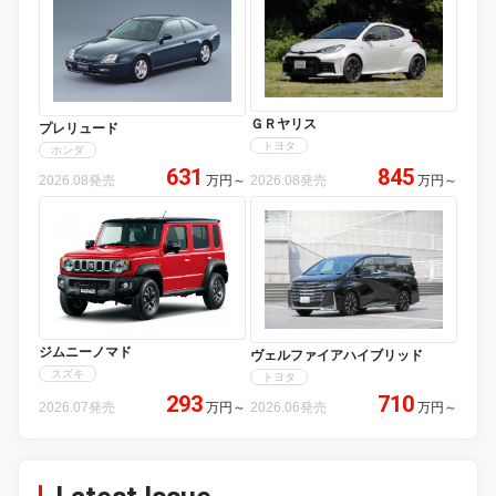
ＧＲヤリス
プレリュード
トヨタ
ホンダ
631
845
2026.08発売
万円
～
2026.08発売
万円
～
ジムニーノマド
ヴェルファイアハイブリッド
スズキ
トヨタ
293
710
2026.07発売
万円
～
2026.06発売
万円
～