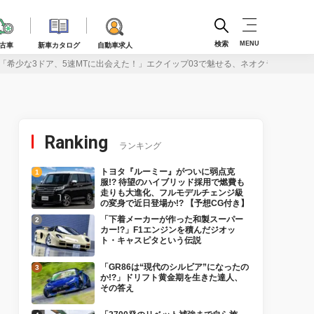
検索
MENU
古車
新車カタログ
自動車求人
「希少な3ドア、5速MTに出会えた！」エクイップ03で魅せる、ネオクラ系が可愛い
Ranking
ランキング
トヨタ『ルーミー』がついに弱点克
服!? 待望のハイブリッド採用で燃費も
走りも大進化、フルモデルチェンジ級
の変身で近日登場か!? 【予想CG付き】
「下着メーカーが作った和製スーパー
カー!?」F1エンジンを積んだジオッ
ト・キャスピタという伝説
「GR86は“現代のシルビア”になったの
か!?」ドリフト黄金期を生きた達人、
その答え