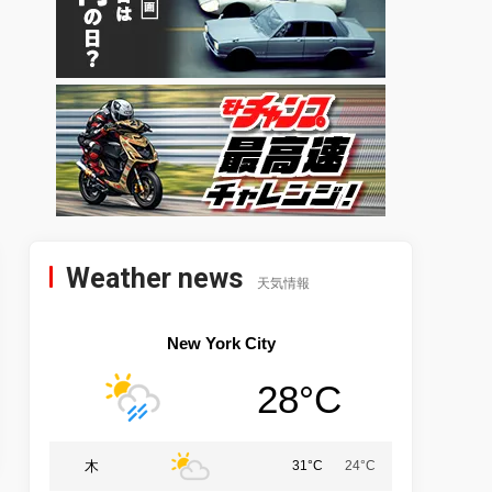
Weather news
天気情報
New York City
28°C
木
31°C
24°C