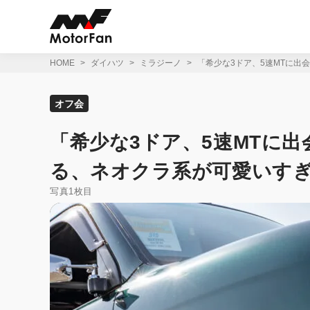
コ
ン
テ
ン
ツ
HOME
ダイハツ
ミラジーノ
「希少な3ドア、5速MTに出
へ
ス
キ
オフ会
ッ
プ
「希少な3ドア、5速MTに出
る、ネオクラ系が可愛いすぎる
写真1枚目