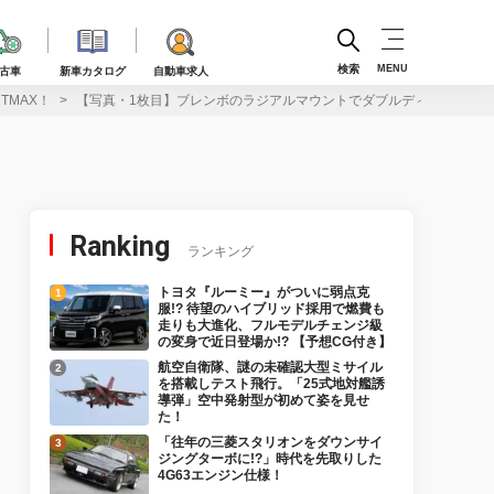
検索
MENU
古車
新車カタログ
自動車求人
MAX！
【写真・1枚目】ブレンボのラジアルマウントでダブルディスク！ さ
Ranking
ランキング
トヨタ『ルーミー』がついに弱点克
服!? 待望のハイブリッド採用で燃費も
走りも大進化、フルモデルチェンジ級
の変身で近日登場か!? 【予想CG付き】
航空自衛隊、謎の未確認大型ミサイル
を搭載しテスト飛行。「25式地対艦誘
導弾」空中発射型が初めて姿を見せ
た！
「往年の三菱スタリオンをダウンサイ
ジングターボに!?」時代を先取りした
4G63エンジン仕様！