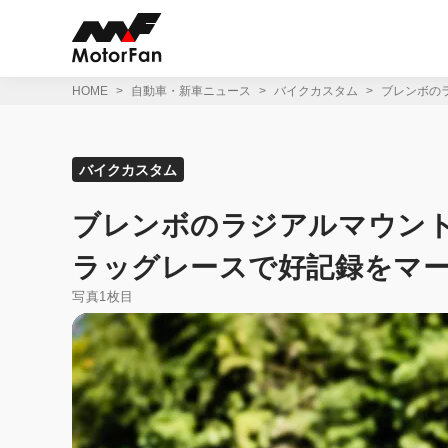
コ
ン
テ
ン
ツ
HOME
自動車・新車ニュース
バイクカスタム
ブレンボの
へ
ス
キ
ッ
バイクカスタム
プ
ブレンボのラジアルマウン
ラッグレースで好記録をマー
写真1枚目