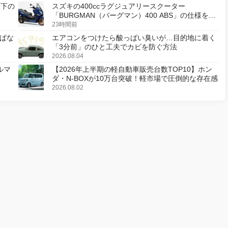
天下の
スズキの400ccラグジュアリースクーター
「BURGMAN（バーグマン）400 ABS」の仕様を変
更し、8月18日に発売
23時間前
ぱな
エアコンをつけたら酸っぱい臭いが…目的地に着く
「3分前」のひと工夫でカビを防ぐ方法
2026.08.04
ルマ
【2026年上半期の軽自動車販売台数TOP10】ホン
ダ・N-BOXが10万台突破！軽市場で圧倒的な存在感
2026.08.02