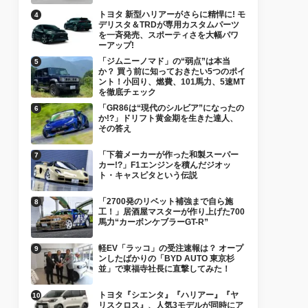
トヨタ 新型ハリアーがさらに精悍に! モ
デリスタ＆TRDが専用カスタムパーツ
を一斉発売、スポーティさを大幅パワ
ーアップ!
「ジムニーノマド」の“弱点”は本当
か？ 買う前に知っておきたい5つのポイ
ント！小回り、燃費、101馬力、5速MT
を徹底チェック
「GR86は“現代のシルビア”になったの
か!?」ドリフト黄金期を生きた達人、
その答え
「下着メーカーが作った和製スーパー
カー!?」F1エンジンを積んだジオッ
ト・キャスピタという伝説
「2700発のリベット補強まで自ら施
工！」居酒屋マスターが作り上げた700
馬力“カーボンケブラーGT-R”
軽EV「ラッコ」の受注速報は？ オープ
ンしたばかりの「BYD AUTO 東京杉
並」で東福寺社長に直撃してみた！
トヨタ『シエンタ』『ハリアー』『ヤ
リスクロス』、人気3モデルが同時にア