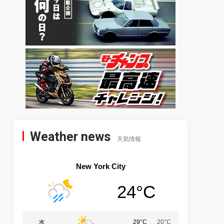
Weather news
天気情報
New York City
24°C
水
29°C
20°C