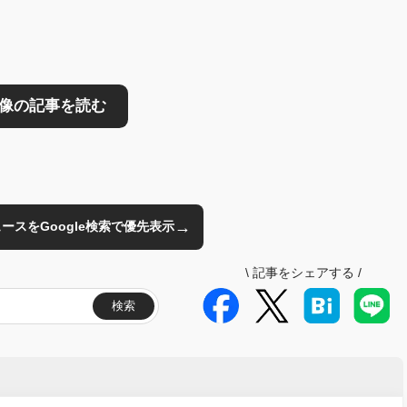
→
のニュースをGoogle検索で優先表示
\
記事をシェアする
/
検索