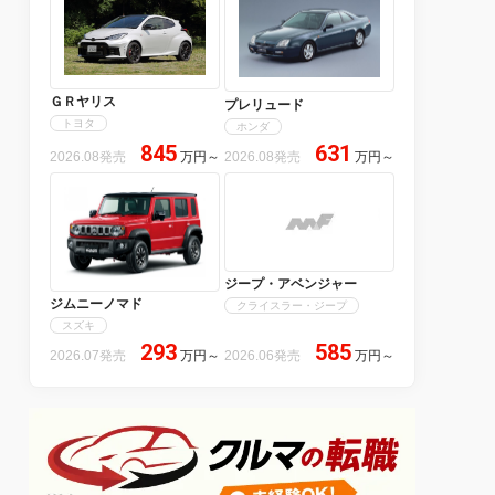
ＧＲヤリス
プレリュード
トヨタ
ホンダ
845
631
2026.08発売
万円
～
2026.08発売
万円
～
ジープ・アベンジャー
ジムニーノマド
クライスラー・ジープ
スズキ
293
585
2026.07発売
万円
～
2026.06発売
万円
～