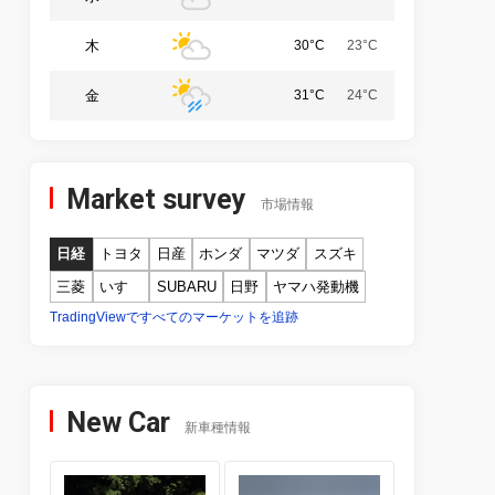
木
30°C
23°C
金
31°C
24°C
Market survey
市場情報
日経
トヨタ
日産
ホンダ
マツダ
スズキ
三菱
いすゞ
SUBARU
日野
ヤマハ発動機
TradingViewですべてのマーケットを追跡
New Car
新車種情報