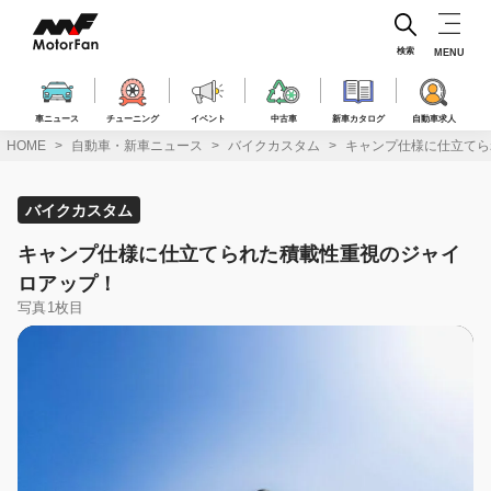
コ
ン
テ
検索
MENU
ン
ツ
へ
車ニュース
チューニング
イベント
中古車
新車カタログ
自動車求人
ス
HOME
自動車・新車ニュース
バイクカスタム
キャンプ仕様に仕立てら
キ
ッ
プ
バイクカスタム
キャンプ仕様に仕立てられた積載性重視のジャイ
ロアップ！
写真1枚目