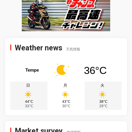
Weather news
天気情報
36°C
Tempe
日
月
火
44°C
43°C
38°C
33°C
30°C
29°C
Market survey