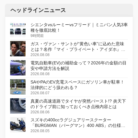
ヘッドラインニュース
シエンタvsルーミーvsフリード｜ミニバン人気3車
種を徹底比較！
9時間前
ガス・ヴァン・サントが“黄色い車”に込めた意味
とは？名作『マイ・プライベート・アイダホ』が
初のデジタルリマスター版で復活
2026.08.08
電気自動車(EV)の補助金って？2026年の金額の目
安や申請方法を解説
2026.08.08
SAやPAのEV充電スペースにガソリン車が駐車！
法律的にどう扱われる？
2026.08.07
真夏の高速道路でタイヤが突然バースト!? 炎天下
のドライブ前に知っておくべき点検内容とは
2026.08.06
スズキの400ccラグジュアリースクーター
「BURGMAN（バーグマン）400 ABS」の仕様を
変更し、8月18日に発売
2026.08.05