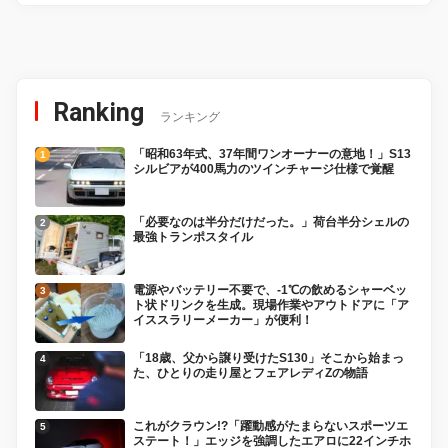
Ranking
ランキング
「昭和63年式、37年間ワンオーナーの意地！」S13
シルビアが400馬力のツインチャージ仕様で覚醒
「必要なのは半分だけだった。」荷台半分シェルの
最強トランポスタイル
電源やバッテリー不要で、-1℃の飲めるシャーベッ
ト状ドリンクを生成。現場作業やアウトドアに「ア
イススラリーメーカー」が便利！
「18歳、父から譲り受けたS130」そこから始まっ
た、ひとりの走り屋とフェアレディZの物語
これがクラウン!?「躍動感がたまらないスポーツエ
ステート！」エッジを強調したエアロに22インチホ