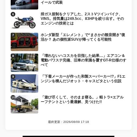
イールで武装
排ガス規制をクリアした、2ストVツインバイク、
VINS。排気量は249.5cc、83HPを絞り出す。その
エンジンの技術とは
ホンダ新型「エレメント」で“まさかの観音開き”復
活か？ あの個性派SUVが帰ってくる可能性
「壊れないハコスカを目指した結果…」エアコン＆
電動パワステ完備、旧車の常識を覆すGT-R仕様のす
べて
「下着メーカーが作った和製スーパーカー!?」F1エ
ンジンを積んだジオット・キャスピタという伝説
「遊び尽くして、そのまま寝る。」軽トラ×エアル
ーフテントという最適解、見つけた!!
最終更新：2026/08/09 17:18