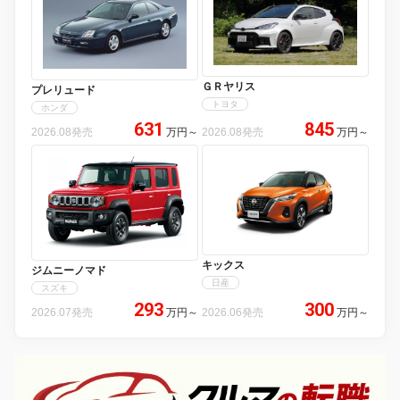
ＧＲヤリス
プレリュード
トヨタ
ホンダ
631
845
2026.08発売
万円
～
2026.08発売
万円
～
キックス
ジムニーノマド
日産
スズキ
293
300
2026.07発売
万円
～
2026.06発売
万円
～