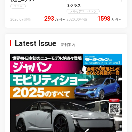
ジムニーノマド
Ｓクラス
スズキ
メルセデス・ベンツ
293
1598
2026.07発売
万円
～
2026.06発売
万円
～
Latest Issue
新刊案内