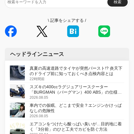
検索
\
記事をシェアする
/
ヘッドラインニュース
真夏の高速道路でタイヤが突然バースト!? 炎天下
のドライブ前に知っておくべき点検内容とは
22時間前
スズキの400ccラグジュアリースクーター
「BURGMAN（バーグマン）400 ABS」の仕様を
変更し、8月18日に発売
2026.08.05
車内での仮眠、どこまで安全？エンジンかけっぱ
なしの危険性
2026.08.05
エアコンをつけたら酸っぱい臭いが…目的地に着
く「3分前」のひと工夫でカビを防ぐ方法