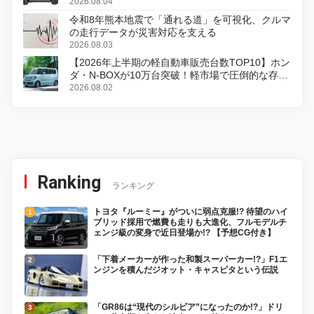
2026.08.04
令和8年熊本地震で「通れる道」を可視化、クルマ
の走行データが災害対応を支える
2026.08.03
【2026年上半期の軽自動車販売台数TOP10】ホン
ダ・N-BOXが10万台突破！軽市場で圧倒的な存在
感
2026.08.02
Ranking
ランキング
トヨタ『ルーミー』がついに弱点克服!? 待望のハイ
ブリッド採用で燃費も走りも大進化、フルモデルチ
ェンジ級の変身で近日登場か!? 【予想CG付き】
「下着メーカーが作った和製スーパーカー!?」F1エ
ンジンを積んだジオット・キャスピタという伝説
「GR86は“現代のシルビア”になったのか!?」ドリ