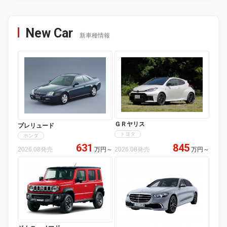
New Car
新車種情報
ＧＲヤリス
プレリュード
トヨタ
ホンダ
631
845
2026.08発売
万円
～
2026.08発売
万円
～