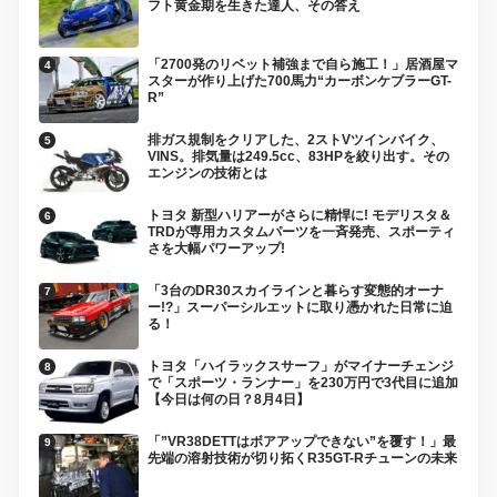
フト黄金期を生きた達人、その答え
「2700発のリベット補強まで自ら施工！」居酒屋マ
スターが作り上げた700馬力“カーボンケブラーGT-
R”
排ガス規制をクリアした、2ストVツインバイク、
VINS。排気量は249.5cc、83HPを絞り出す。その
エンジンの技術とは
トヨタ 新型ハリアーがさらに精悍に! モデリスタ＆
TRDが専用カスタムパーツを一斉発売、スポーティ
さを大幅パワーアップ!
「3台のDR30スカイラインと暮らす変態的オーナ
ー!?」スーパーシルエットに取り憑かれた日常に迫
る！
トヨタ「ハイラックスサーフ」がマイナーチェンジ
で「スポーツ・ランナー」を230万円で3代目に追加
【今日は何の日？8月4日】
「”VR38DETTはボアアップできない”を覆す！」最
先端の溶射技術が切り拓くR35GT-Rチューンの未来