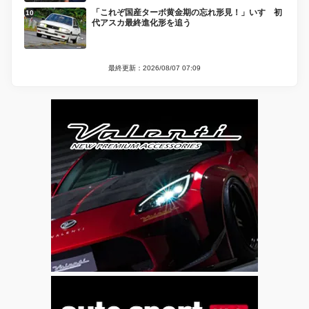
「これぞ国産ターボ黄金期の忘れ形見！」いすゞ初
代アスカ最終進化形を追う
最終更新：2026/08/07 07:09