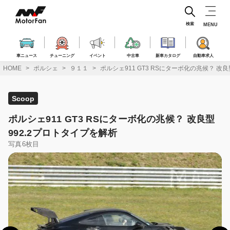
コ
ン
テ
検索
MENU
ン
ツ
へ
車ニュース
チューニング
イベント
中古車
新車カタログ
自動車求人
ス
HOME
ポルシェ
９１１
ポルシェ911 GT3 RSにターボ化の兆候？ 改
キ
ッ
プ
Scoop
ポルシェ911 GT3 RSにターボ化の兆候？ 改良型
992.2プロトタイプを解析
写真6枚目