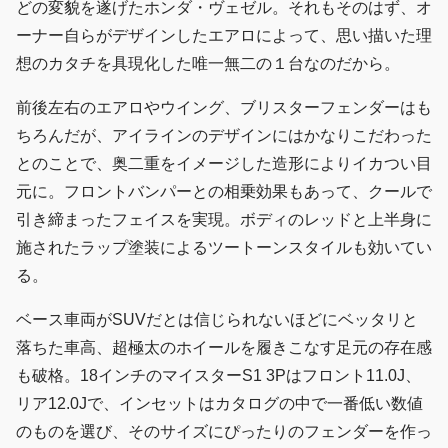
どの変貌を遂げたホンダ・ヴェゼル。それもそのはず、オ
ーナー自らがデザインしたエアロによって、思い描いた理
想のカタチを具現化した唯一無二の１台なのだから。
前後左右のエアロやウイング、ブリスターフェンダーはも
ちろんだが、アイラインのデザインにはかなりこだわった
とのことで、奥二重をイメージした造形によりイカつい目
元に。フロントバンパーとの相乗効果もあって、クールで
引き締まったフェイスを実現。ボディのレッドと上半身に
施されたラップ塗装によるツートーンスタイルも効いてい
る。
ベース車両がSUVだとは信じられないほどにベッタリと
落ちた車高、超極太のホイールを履きこなす足元の存在感
も破格。18インチのマイスターS1 3Pはフロント11.0J、
リア12.0Jで、インセットはカタログの中で一番低い数値
のものを選び、そのサイズにぴったりのフェンダーを作っ