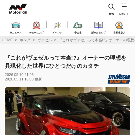
コ
ン
テ
検索
MENU
ン
ツ
へ
車ニュース
チューニング
イベント
中古車
新車カタログ
自動車求人
ス
HOME
ホンダ
ヴェゼル
『これがヴェゼルって本当!?』オーナーの理
キ
ッ
プ
『これがヴェゼルって本当!?』オーナーの理想を
具現化した世界にひとつだけのカタチ
2026.05.10 21:03
2026.05.11 10:08 更新