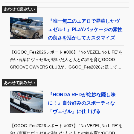
で行われた「TE37ミーティング」に集まったのはなんと100
台！ TE37を愛するユーザーたちの愛車をピックアップしま
あわせて読みたい
す。
『唯一無二のエアロで昇華したヴ
ェゼル！』PLaYパッケージの素性
の良さを活かしてカスタマイズ
【GGOC_Fes2026レポート #008】 “No VEZEL,No LIFE”を
合い言葉にヴェゼルが紡いだ人と人との絆を育むGOOD
GROOVE OWNERS CLUBが、GGOC_Fes2026と題して名
古屋港ガーデンふ頭を舞台にヴェゼル名古屋オフ会を開催。
大人テイストでドレスアップされた車両からコテコテのカス
あわせて読みたい
タム車両まで、ヴェゼル乗り以外のクルマ好きな方々にも刺
『HONDA REDが絶妙な隠し味
さるであろう車両を紹介していきます!!
に！』自分好みのスポーティな
「ヴェゼル」に仕上げる
【GGOC_Fes2026レポート #007】 “No VEZEL,No LIFE”を
合い言葉にヴェゼルが紡いだ人と人との絆を育むGOOD