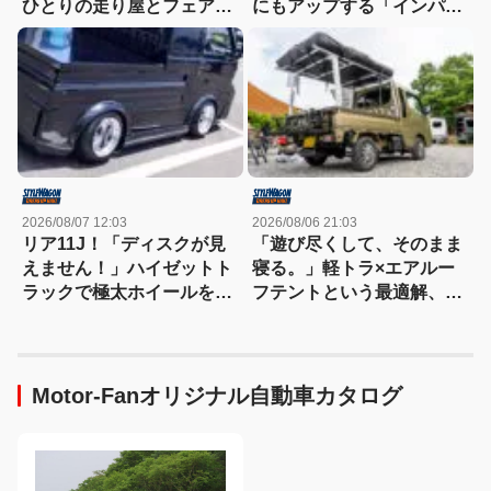
ひとりの走り屋とフェアレ
にもアップする「インパク
ディZの物語
トVIP!!」規格外！
2026/08/07 12:03
2026/08/06 21:03
リア11J！「ディスクが見
「遊び尽くして、そのまま
えません！」ハイゼットト
寝る。」軽トラ×エアルー
ラックで極太ホイールを履
フテントという最適解、見
きこなす！
つけた!!
Motor-Fanオリジナル自動車カタログ