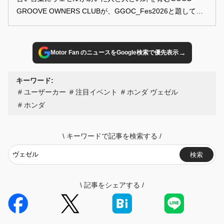
GROOVE OWNERS CLUBが、GGOC_Fes2026と題して名
古屋港ガーデンふ頭を舞台にヴェゼル名古屋オフ会を開催。
大人テイストでドレスアップされた車両からコテコテのカス
タム車両まで、ヴェゼル乗り以外のクルマ好きな方々にも刺
→
Motor Fan のニュースをGoogle検索で優先表示
さるであろう車両を紹介していきます!!
キーワード:
ユーザーカー
注目イベント
ホンダ ヴェゼル
ホンダ
\
キーワードで記事を検索する
/
検索
\
記事をシェアする
/