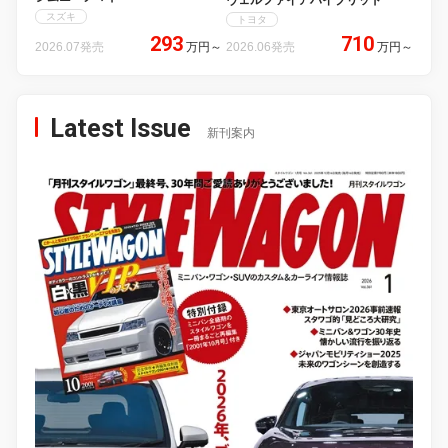
ヴェルファイアハイブリッド
スズキ
トヨタ
293
710
2026.07発売
万円
～
2026.06発売
万円
～
Latest Issue
新刊案内