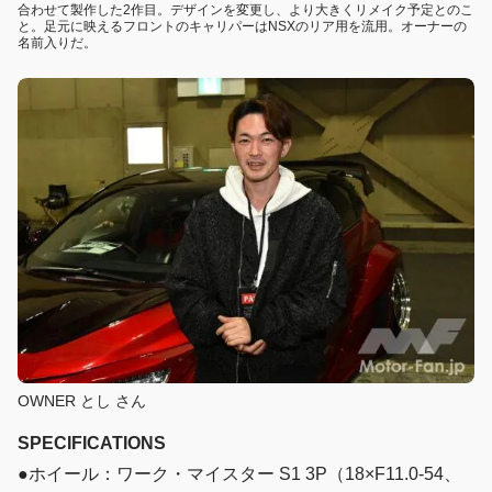
合わせて製作した2作目。デザインを変更し、より大きくリメイク予定とのこ
と。足元に映えるフロントのキャリパーはNSXのリア用を流用。オーナーの
名前入りだ。
OWNER とし さん
SPECIFICATIONS
●ホイール：ワーク・マイスター S1 3P（18×F11.0-54、