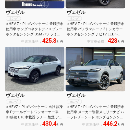
ヴェゼル
ヴェゼル
ホンダ
ホンダ
e:HEV Z・PLaYパッケージ 登録済未
e:HEV Z・PLaYパッケージ 登録済未
使用車 ホンダコネクトディスプレー
使用車 パノラマルーフ 2トンカラー
ホンダセンシング BSM パノラミッ
ホンダセンシング ナビTV LEDヘッ
425.8
428
クビューモニター パノラマルーフ シ
ドライトフォグ シートヒーター 電動
中古車価格：
万円
中古車価格：
万円
ートヒーター ワイヤレス充電 LEDヘ
テールゲート クルコン 障害物センサ
ッドランプ ETC2.0
ー ハーフレザーシート バックカメラ
保証書
ヴェゼル
ヴェゼル
ホンダ
ホンダ
e:HEVZ・PLaYパッケージ 当社 試乗
e:HEV Z・PLaYパッケージ 登録済未
車 Pテールゲート ワンオーナー車
使用車 メーカー装着メモリーナビ ハ
BT接続 ETC車載器 ソナー 禁煙 デモ
ーフレザーシート ホンダセンシング
430.4
446.2
カー LEDライト Dレコ リヤカメラ
マルチビューカメラ プレミアムオー
中古車価格：
万円
中古車価格：
万円
両席エアバック ナビTV シートヒー
ディオ パノラマルーフ ハンズフリー