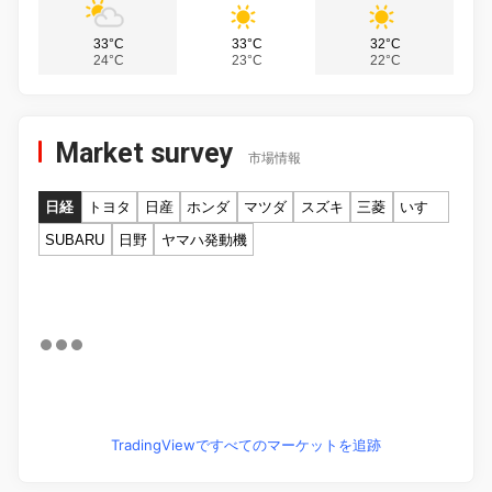
33°C
33°C
32°C
24°C
23°C
22°C
Market survey
市場情報
日経
トヨタ
日産
ホンダ
マツダ
スズキ
三菱
いすゞ
SUBARU
日野
ヤマハ発動機
TradingViewですべてのマーケットを追跡