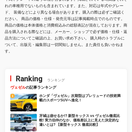
れの車種用でないものも含まれています。また、対応は年式やグレー
ド、 装備などにより異なる場合があります。購入の際は必ずご確認く
ださい。 商品の価格・仕様・発売元等は記事掲載時点でのものです。
商品の価格は本体価格と消費税込みの総額表記が混在しております。商
品を購入される際などには、メーカー、ショップで必ず価格・仕様・返
品方法についてご確認の上、お買い求め下さい。 購入時のトラブルに
ついて、出版元・編集部は一切関知しません。また責任も負いかねま
す。
Ranking
ランキング
ヴェゼル
の記事ランキング
ホンダ「ヴェゼル」次期型はプレリュードの技術満
載のスポーツSUVへ進化！
牙城は崩せるか!? 新型キックス vs ヴェゼル徹底比
較! 実力伯仲のなか、価格差以上に見えた決定的な
違いとは? 【新型キックス 徹底比較】