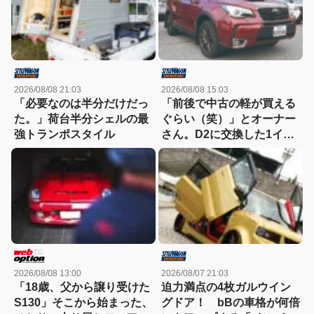
2026/08/08 21:03
2026/08/08 15:03
「必要なのは半分だけだっ
「前後で中古の軽が買える
た。」荷台半分シェルの最
ぐらい（笑）」とオーナー
強トランポスタイル
さん。D2に交換した1イン
チアップのSJ最終型のター
ボ車！
2026/08/08 13:00
2026/08/07 21:03
「18歳、父から譲り受けた
迫力満点の4枚ガルウイン
S130」そこから始まった、
グドア！ bBの車格が何倍