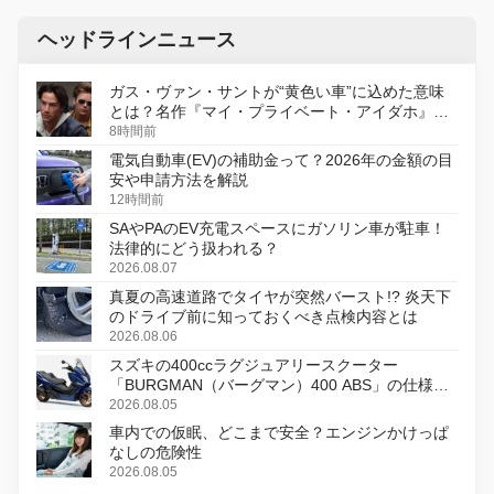
ヘッドラインニュース
ガス・ヴァン・サントが“黄色い車”に込めた意味
とは？名作『マイ・プライベート・アイダホ』が
初のデジタルリマスター版で復活
8時間前
電気自動車(EV)の補助金って？2026年の金額の目
安や申請方法を解説
12時間前
SAやPAのEV充電スペースにガソリン車が駐車！
法律的にどう扱われる？
2026.08.07
真夏の高速道路でタイヤが突然バースト!? 炎天下
のドライブ前に知っておくべき点検内容とは
2026.08.06
スズキの400ccラグジュアリースクーター
「BURGMAN（バーグマン）400 ABS」の仕様を
変更し、8月18日に発売
2026.08.05
車内での仮眠、どこまで安全？エンジンかけっぱ
なしの危険性
2026.08.05