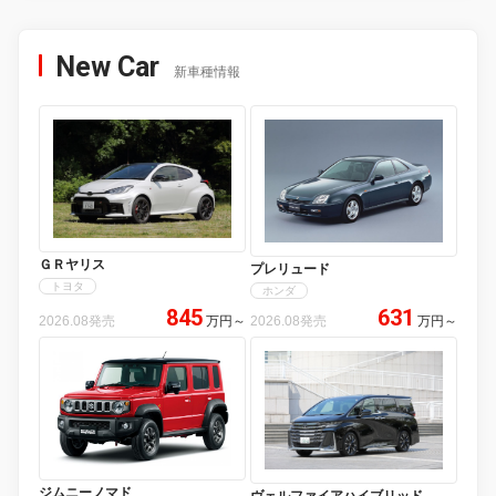
New Car
新車種情報
ＧＲヤリス
プレリュード
トヨタ
ホンダ
845
631
2026.08発売
万円
～
2026.08発売
万円
～
ジムニーノマド