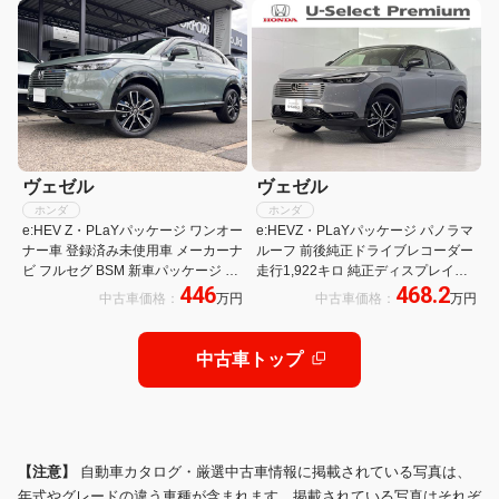
タ 盗難防止装置 フルセグテレビ
パワーバックドア 純正18インチAW
ヴェゼル
ヴェゼル
ホンダ
ホンダ
e:HEV Z・PLaYパッケージ ワンオー
e:HEVZ・PLaYパッケージ パノラマ
ナー車 登録済み未使用車 メーカーナ
ルーフ 前後純正ドライブレコーダー
ビ フルセグ BSM 新車パッケージ 内
走行1,922キロ 純正ディスプレイオ
446
468.2
装グレージュ パワーバックドア パノ
ーディオ メモリーナビ マルチビュー
中古車価格：
万円
中古車価格：
万円
ラマルーフ ワイヤレス充電 ハーフレ
カメラ ワイヤレス充電器 電動リアゲ
ザーシート 新車取説 保証書 スペア
ート 純正アルミホイール パノラマモ
キー有り
ニター
中古車トップ
【注意】
自動車カタログ・厳選中古車情報に掲載されている写真は、
年式やグレードの違う車種が含まれます。掲載されている写真はそれぞ