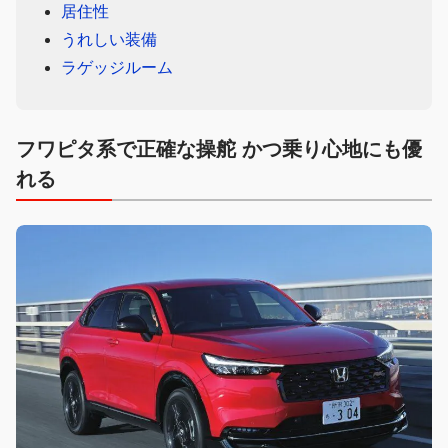
居住性
うれしい装備
ラゲッジルーム
フワピタ系で正確な操舵 かつ乗り心地にも優
れる