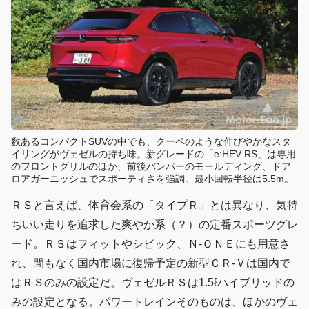
数あるコンパクトSUVの中でも、クーペのような伸びやかなスタ
イリングがヴェゼルの持ち味。新グレードの「e:HEV RS」は専用
のフロントグリルのほか、前後バンパーのモールディング、ドア
ロアガーニッシュでスポーティさを強調。最小回転半径は5.5m。
ＲＳと言えば、体育会系の「タイプＲ」とは異なり、気持
ちいい走りを追求した爽やか系（？）の定番スポーツグレ
ード。ＲＳはフィットやシビック、Ｎ-ＯＮＥにも用意さ
れ、間もなく国内市場に復帰予定の新型ＣＲ-Ｖは国内で
はＲＳのみの設定だ。ヴェゼルＲＳは1.5ℓハイブリッドの
みの設定となる。パワートレインそのものは、ほかのヴェ