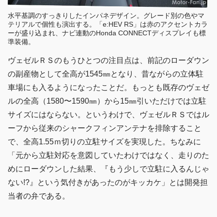
水平基調のすっきりしたインパネデザイン。グレード別の色やマ
テリアルで個性も演出する。「e:HEV RS」は赤のアクセントカラ
ーが盛り込まれ、ナビ連動のHonda CONNECTディスプレイも標
準装備。
ヴェゼルＲＳのもうひとつの注目点は、前記のローダウン
の副産物として全高が1545㎜となり、昔ながらの立体駐
車場にも入るようになったことだ。もっとも既存のヴェゼ
ルの全高（1580〜1590㎜）から15㎜引いただけでは立駐
サイズにはならない。というわけで、ヴェゼルＲＳではル
ーフから従来のシャークフィンアンテナを排除すること
で、全高1.55ｍ切りの立駐サイズを実現した。ちなみに
「元から立駐対応を意図していたわけではなく、走りのた
めにローダウンした結果、『もう少しで立駐に入るんじゃ
ない!?』という気付きがあったのがキッカケ」とは開発担
当者の弁である。