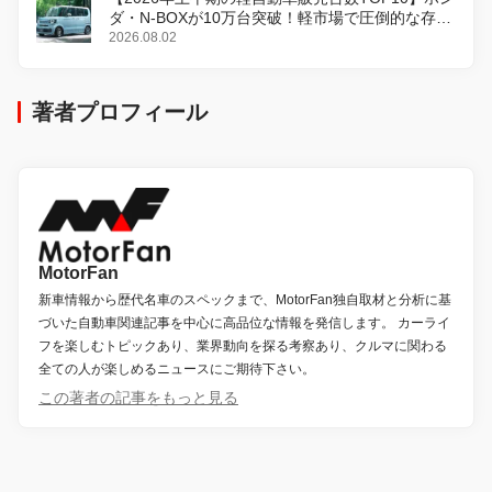
ダ・N-BOXが10万台突破！軽市場で圧倒的な存在
感
2026.08.02
著者プロフィール
MotorFan
新車情報から歴代名車のスペックまで、MotorFan独自取材と分析に基
づいた自動車関連記事を中心に高品位な情報を発信します。 カーライ
フを楽しむトピックあり、業界動向を探る考察あり、クルマに関わる
全ての人が楽しめるニュースにご期待下さい。
この著者の記事をもっと見る