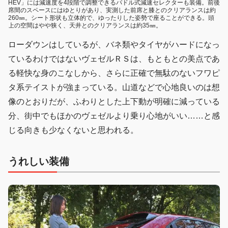
HEV」には減速度を4段階で調整できるパドル式減速セレクターも装備。前後
席間のスペースにはゆとりがあり、実測した前席と膝とのクリアランスは約
260㎜。シート形状も立体的で、ゆったりした姿勢で座ることができる。頭
上の空間はやや狭く、天井とのクリアランスは約35㎜。
ローダウンはしているが、バネ類やタイヤがハードになっ
ているわけではないヴェゼルＲＳは、もともとの美点であ
る軽快な身のこなしから、さらに正確で無駄のないフワピ
タ系テイストが強まっている。山道などで心地良いのは想
像のとおりだが、ふわりとした上下動が明確に減っている
分、街中でもほかのヴェゼルより乗り心地がいい……と感
じる向きも少なくないと思われる。
うれしい装備