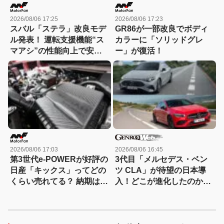
2026/08/06 17:25
2026/08/06 17:23
スバル「ステラ」改良モデ
GR86が一部改良でボディ
ル発表！ 運転支援機能“ス
カラーに「ソリッドグレ
マアシ”の性能向上で安心
ー」が復活！
感さらにアップ
2026/08/06 17:03
2026/08/06 16:45
第3世代e-POWERが好評の
3代目「メルセデス・ベン
日産「キックス」ってどの
ツ CLA」が待望の日本導
くらい売れてる？ 納期は？
入！どこが進化したのか先
人気グレードは？ e-
代とエンジン車同士で比較
4ORCEの割合は？