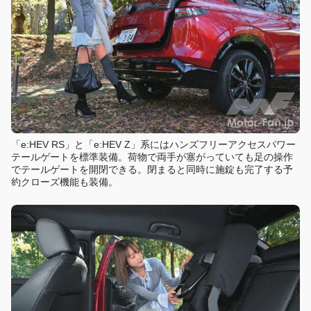
「e:HEV RS」と「e:HEV Z」系にはハンズフリーアクセスパワー
テールゲートを標準装備。荷物で両手が塞がっていても足の操作
でテールゲートを開閉できる。閉まると同時に施錠も完了する予
約クローズ機能も装備。