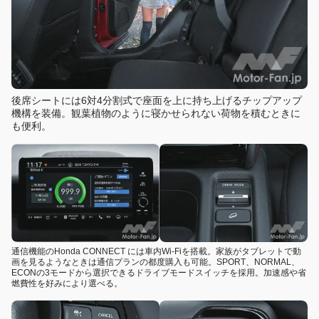
後席シートには6対4分割式で座面を上に持ち上げるチップアップ
機構を装備。観葉植物のように寝かせられない荷物を積むときに
も便利。
通信機能のHonda CONNECT には車内Wi-Fiを搭載。家族がタブレットで動
画を見るようなときは通信プランの都度購入も可能。SPORT、NORMAL、
ECONの3モードから選択できるドライブモードスイッチを採用。加速感や省
燃費性を好みにより選べる。