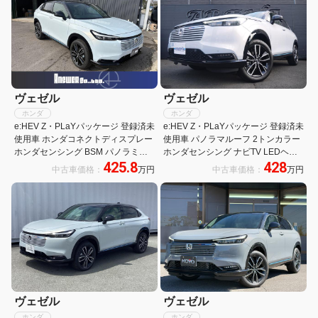
ヴェゼル
ヴェゼル
ホンダ
ホンダ
e:HEV Z・PLaYパッケージ 登録済未
e:HEV Z・PLaYパッケージ 登録済未
使用車 ホンダコネクトディスプレー
使用車 パノラマルーフ 2トンカラー
ホンダセンシング BSM パノラミッ
ホンダセンシング ナビTV LEDヘッ
425.8
428
クビューモニター パノラマルーフ シ
ドライトフォグ シートヒーター 電動
中古車価格：
万円
中古車価格：
万円
ートヒーター ワイヤレス充電 LEDヘ
テールゲート クルコン 障害物センサ
ッドランプ ETC2.0
ー ハーフレザーシート バックカメラ
保証書
ヴェゼル
ヴェゼル
ホンダ
ホンダ