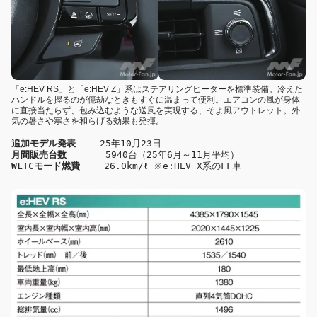
「e:HEV RS」と「e:HEV Z」系はステアリングヒーターを標準装備。冷えた
ハンドルを握るのが億劫なときもすぐに温まって便利。エアコンの風が身体
に直接当たらず、包み込むような送風を実現する、そよ風アウトレット。外
気の暑さや寒さを和らげる効果も発揮。
追加モデル発表
 　　25年10月23日
月間販売台数
 　 　　5940台（25年6月～11月平均）
WLTCモード燃費
 　　26.0km/ℓ ※e:HEV X系のFF車