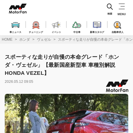
コ
ン
テ
検索
MENU
ン
ツ
へ
車ニュース
チューニング
イベント
中古車
新車カタログ
自動車求人
ス
HOME
ホンダ
ヴェゼル
スポーティな走りが自慢の本命グレード「ホンダ・
キ
ッ
プ
スポーティな走りが自慢の本命グレード「ホン
ダ・ヴェゼル」【最新国産新型車 車種別解説
HONDA VEZEL】
2026.05.12 09:05