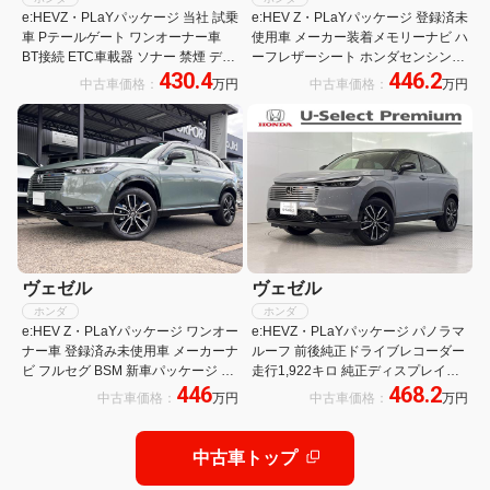
e:HEVZ・PLaYパッケージ 当社 試乗
e:HEV Z・PLaYパッケージ 登録済未
車 Pテールゲート ワンオーナー車
使用車 メーカー装着メモリーナビ ハ
BT接続 ETC車載器 ソナー 禁煙 デモ
ーフレザーシート ホンダセンシング
430.4
446.2
カー LEDライト Dレコ リヤカメラ
マルチビューカメラ プレミアムオー
中古車価格：
万円
中古車価格：
万円
両席エアバック ナビTV シートヒー
ディオ パノラマルーフ ハンズフリー
タ 盗難防止装置 フルセグテレビ
パワーバックドア 純正18インチAW
ヴェゼル
ヴェゼル
ホンダ
ホンダ
e:HEV Z・PLaYパッケージ ワンオー
e:HEVZ・PLaYパッケージ パノラマ
ナー車 登録済み未使用車 メーカーナ
ルーフ 前後純正ドライブレコーダー
ビ フルセグ BSM 新車パッケージ 内
走行1,922キロ 純正ディスプレイオ
446
468.2
装グレージュ パワーバックドア パノ
ーディオ メモリーナビ マルチビュー
中古車価格：
万円
中古車価格：
万円
ラマルーフ ワイヤレス充電 ハーフレ
カメラ ワイヤレス充電器 電動リアゲ
ザーシート 新車取説 保証書 スペア
ート 純正アルミホイール パノラマモ
キー有り
ニター
中古車トップ