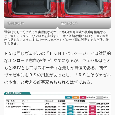
後列格納時
後列格納時
通常時でも十分に広くて実用的な荷室。6対4分割可倒式の後席を格納する
と、低くてフラットなフロアを実現する。床下収納が備わるほか、室内が外
から見えないようにするパーセルカバーもグレード別に設定するなど使い勝
手も良好。
ＲＳは同じヴェゼルの「ＨｕＮＴパッケージ」とは対照的
なオンロード志向が強い仕立てになるが、ヴェゼルはもと
もとSUVとしてはスポーティな走りが自慢である。初代
ヴェゼルにもＲＳの用意があったし、「ＲＳこそヴェゼル
の本命」と考える好事家もおられるはずである。