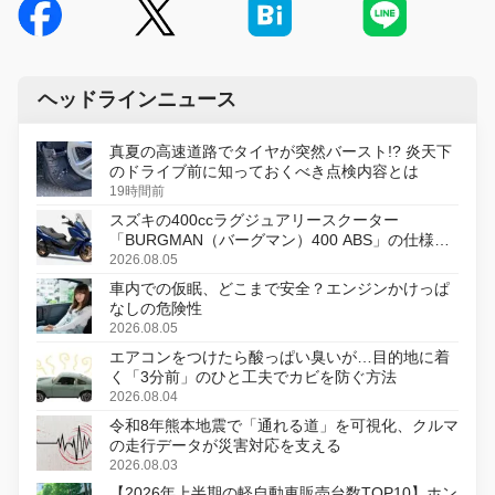
ヘッドラインニュース
真夏の高速道路でタイヤが突然バースト!? 炎天下
のドライブ前に知っておくべき点検内容とは
19時間前
スズキの400ccラグジュアリースクーター
「BURGMAN（バーグマン）400 ABS」の仕様を
変更し、8月18日に発売
2026.08.05
車内での仮眠、どこまで安全？エンジンかけっぱ
なしの危険性
2026.08.05
エアコンをつけたら酸っぱい臭いが…目的地に着
く「3分前」のひと工夫でカビを防ぐ方法
2026.08.04
令和8年熊本地震で「通れる道」を可視化、クルマ
の走行データが災害対応を支える
2026.08.03
【2026年上半期の軽自動車販売台数TOP10】ホン