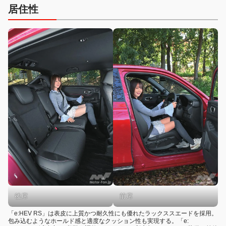
居住性
前席
後席
「e:HEV RS」は表皮に上質かつ耐久性にも優れたラックススエードを採用。
包み込むようなホールド感と適度なクッション性も実現する。「e: