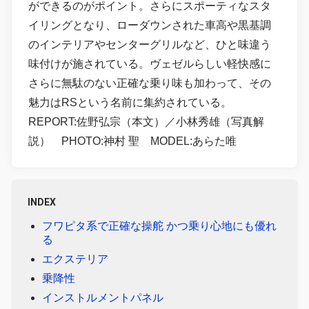
ができるのがポイント。さらにスポーティなスタ
イリングとなり、ローダウンされた車高や黒基調
のインテリアやセンターグリルなど、ひと味違う
味付けが施されている。ヴェゼルらしい軽快感に
さらに無駄のない正確な乗り味も加わって、その
魅力はRSという名前に集約されている。
REPORT:佐野弘宗（本文）／小林秀雄（写真解
説） PHOTO:神村 聖 MODEL:あらた唯
INDEX
フワピタ系で正確な操舵 かつ乗り心地にも優れ
る
エクステリア
乗降性
インストルメントパネル