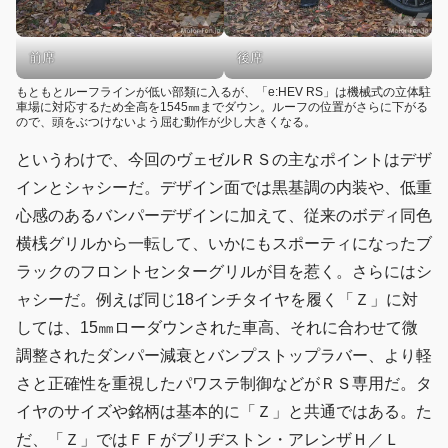
後席
前席
もともとルーフラインが低い部類に入るが、「e:HEV RS」は機械式の立体駐
車場に対応するため全高を1545㎜までダウン。ルーフの位置がさらに下がる
ので、頭をぶつけないよう屈む動作が少し大きくなる。
というわけで、今回のヴェゼルＲＳの主なポイントはデザ
インとシャシーだ。デザイン面では黒基調の内装や、低重
心感のあるバンパーデザインに加えて、従来のボディ同色
横桟グリルから一転して、いかにもスポーティになったブ
ラックのフロントセンターグリルが目を惹く。さらにはシ
ャシーだ。例えば同じ18インチタイヤを履く「Ｚ」に対
しては、15㎜ローダウンされた車高、それに合わせて微
調整されたダンパー減衰とバンプストップラバー、より軽
さと正確性を重視したパワステ制御などがＲＳ専用だ。タ
イヤのサイズや銘柄は基本的に「Ｚ」と共通ではある。た
だ、「Ｚ」ではＦＦがブリヂストン・アレンザＨ／Ｌ