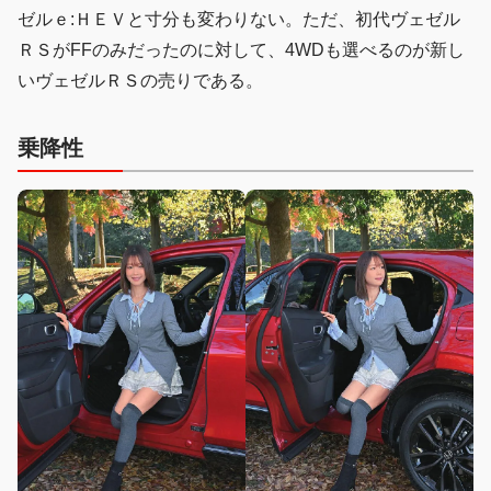
ゼルｅ:ＨＥＶと寸分も変わりない。ただ、初代ヴェゼル
ＲＳがFFのみだったのに対して、4WDも選べるのが新し
いヴェゼルＲＳの売りである。
乗降性