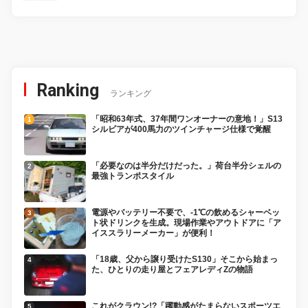
Ranking
ランキング
「昭和63年式、37年間ワンオーナーの意地！」S13
シルビアが400馬力のツインチャージ仕様で覚醒
「必要なのは半分だけだった。」荷台半分シェルの
最強トランポスタイル
電源やバッテリー不要で、-1℃の飲めるシャーベッ
ト状ドリンクを生成。現場作業やアウトドアに「ア
イススラリーメーカー」が便利！
「18歳、父から譲り受けたS130」そこから始まっ
た、ひとりの走り屋とフェアレディZの物語
これがクラウン!?「躍動感がたまらないスポーツエ