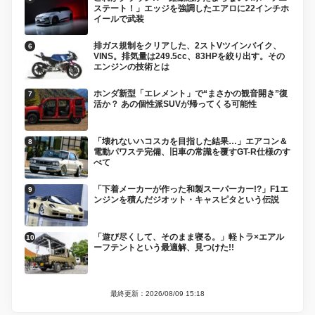
ステート！」エッジを強調したエアロに22インチホ
イールで武装
排ガス規制をクリアした、2ストVツインバイク、
VINS。排気量は249.5cc、83HPを絞り出す。その
エンジンの技術とは
ホンダ新型「エレメント」で“まさかの観音開き”復
活か？ あの個性派SUVが帰ってくる可能性
「壊れないハコスカを目指した結果…」エアコン＆
電動パワステ完備、旧車の常識を覆すGT-R仕様のす
べて
「下着メーカーが作った和製スーパーカー!?」F1エ
ンジンを積んだジオット・キャスピタという伝説
「遊び尽くして、そのまま寝る。」軽トラ×エアル
ーフテントという最適解、見つけた!!
最終更新：2026/08/09 15:18