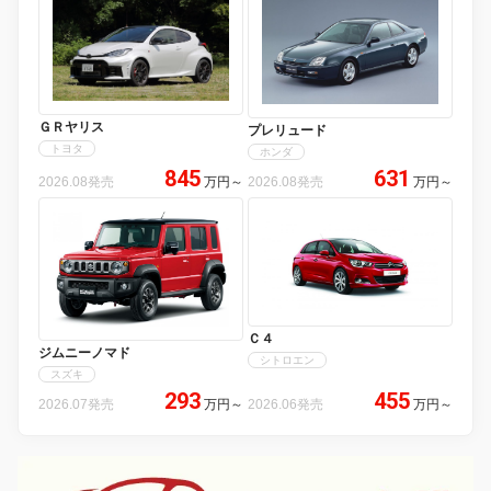
ＧＲヤリス
プレリュード
トヨタ
ホンダ
845
631
2026.08発売
万円
～
2026.08発売
万円
～
Ｃ４
ジムニーノマド
シトロエン
スズキ
293
455
2026.07発売
万円
～
2026.06発売
万円
～