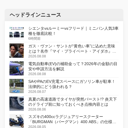
ヘッドラインニュース
シエンタvsルーミーvsフリード｜ミニバン人気3車
種を徹底比較！
6時間前
ガス・ヴァン・サントが“黄色い車”に込めた意味
とは？名作『マイ・プライベート・アイダホ』が
初のデジタルリマスター版で復活
2026.08.08
電気自動車(EV)の補助金って？2026年の金額の目
安や申請方法を解説
2026.08.08
SAやPAのEV充電スペースにガソリン車が駐車！
法律的にどう扱われる？
2026.08.07
真夏の高速道路でタイヤが突然バースト!? 炎天下
のドライブ前に知っておくべき点検内容とは
2026.08.06
スズキの400ccラグジュアリースクーター
「BURGMAN（バーグマン）400 ABS」の仕様を
変更し、8月18日に発売
2026.08.05