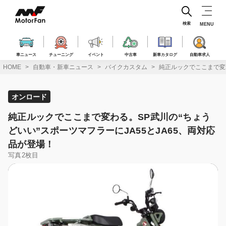
コ
ン
テ
検索
MENU
ン
ツ
へ
車ニュース
チューニング
イベント
中古車
新車カタログ
自動車求人
ス
HOME
自動車・新車ニュース
バイクカスタム
純正ルックでここまで変わ
キ
ッ
プ
オンロード
純正ルックでここまで変わる。SP武川の“ちょう
どいい”スポーツマフラーにJA55とJA65、両対応
品が登場！
写真2枚目