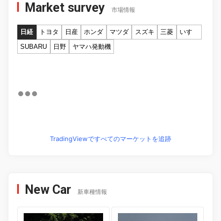
Market survey
市場情報
日経
トヨタ
日産
ホンダ
マツダ
スズキ
三菱
いすゞ
SUBARU
日野
ヤマハ発動機
TradingViewですべてのマーケットを追跡
New Car
新車種情報