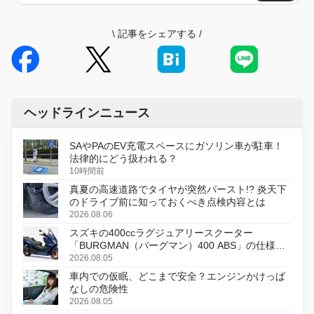
\
記事をシェアする
/
ヘッドラインニュース
SAやPAのEV充電スペースにガソリン車が駐車！
法律的にどう扱われる？
10時間前
真夏の高速道路でタイヤが突然バースト!? 炎天下
のドライブ前に知っておくべき点検内容とは
2026.08.06
スズキの400ccラグジュアリースクーター
「BURGMAN（バーグマン）400 ABS」の仕様を
変更し、8月18日に発売
2026.08.05
車内での仮眠、どこまで安全？エンジンかけっぱ
なしの危険性
2026.08.05