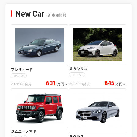
New Car
新車種情報
ＧＲヤリス
プレリュード
トヨタ
ホンダ
631
845
2026.08発売
万円
～
2026.08発売
万円
～
ジムニーノマド
Ｓクラス