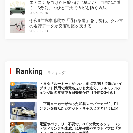
エアコンをつけたら酸っぱい臭いが…目的地に着
く「3分前」のひと工夫でカビを防ぐ方法
2026.08.04
令和8年熊本地震で「通れる道」を可視化、クルマ
の走行データが災害対応を支える
2026.08.03
Ranking
ランキング
トヨタ『ルーミー』がついに弱点克服!? 待望のハイ
ブリッド採用で燃費も走りも大進化、フルモデルチ
ェンジ級の変身で近日登場か!? 【予想CG付き】
「下着メーカーが作った和製スーパーカー!?」F1エ
ンジンを積んだジオット・キャスピタという伝説
電源やバッテリー不要で、-1℃の飲めるシャーベッ
ト状ドリンクを生成。現場作業やアウトドアに「ア
イススラリーメーカー」が便利！