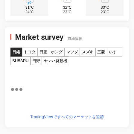
31°C
32°C
33°C
24°C
23°C
23°C
Market survey
市場情報
日経
トヨタ
日産
ホンダ
マツダ
スズキ
三菱
いすゞ
SUBARU
日野
ヤマハ発動機
TradingViewですべてのマーケットを追跡