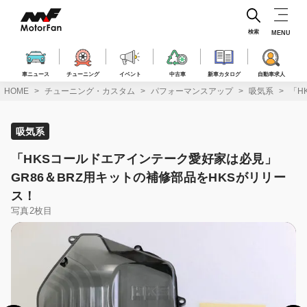
コ
ン
テ
検索
MENU
ン
ツ
へ
車ニュース
チューニング
イベント
中古車
新車カタログ
自動車求人
ス
HOME
チューニング・カスタム
パフォーマンスアップ
吸気系
「H
キ
ッ
プ
吸気系
「HKSコールドエアインテーク愛好家は必見」
GR86＆BRZ用キットの補修部品をHKSがリリー
ス！
写真2枚目