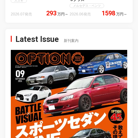
スズキ
メルセデス・ベンツ
293
1598
2026.07発売
万円
～
2026.06発売
万円
～
Latest Issue
新刊案内