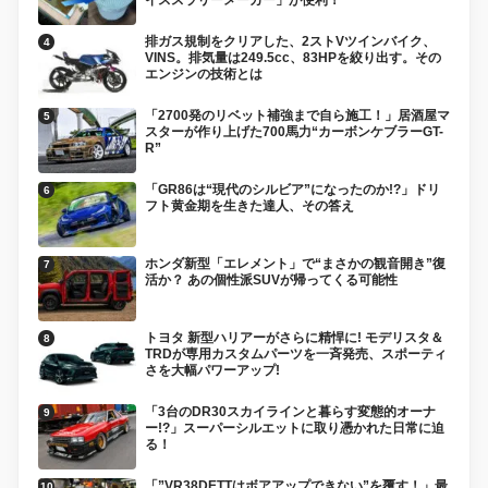
排ガス規制をクリアした、2ストVツインバイク、
VINS。排気量は249.5cc、83HPを絞り出す。その
エンジンの技術とは
「2700発のリベット補強まで自ら施工！」居酒屋マ
スターが作り上げた700馬力“カーボンケブラーGT-
R”
「GR86は“現代のシルビア”になったのか!?」ドリ
フト黄金期を生きた達人、その答え
ホンダ新型「エレメント」で“まさかの観音開き”復
活か？ あの個性派SUVが帰ってくる可能性
トヨタ 新型ハリアーがさらに精悍に! モデリスタ＆
TRDが専用カスタムパーツを一斉発売、スポーティ
さを大幅パワーアップ!
「3台のDR30スカイラインと暮らす変態的オーナ
ー!?」スーパーシルエットに取り憑かれた日常に迫
る！
「”VR38DETTはボアアップできない”を覆す！」最