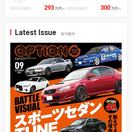
スズキ
293
300
2026.07発売
万円
～
2026.06発売
万円
～
Latest Issue
新刊案内