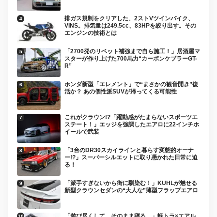
排ガス規制をクリアした、2ストVツインバイク、
VINS。排気量は249.5cc、83HPを絞り出す。その
エンジンの技術とは
「2700発のリベット補強まで自ら施工！」居酒屋マ
スターが作り上げた700馬力“カーボンケブラーGT-
R”
ホンダ新型「エレメント」で“まさかの観音開き”復
活か？ あの個性派SUVが帰ってくる可能性
これがクラウン!?「躍動感がたまらないスポーツエ
ステート！」エッジを強調したエアロに22インチホ
イールで武装
「3台のDR30スカイラインと暮らす変態的オーナ
ー!?」スーパーシルエットに取り憑かれた日常に迫
る！
「派手すぎないから街に馴染む！」KUHLが魅せる
新型クラウンセダンの“大人な”薄型フラップエアロ
「遊び尽くして、そのまま寝る。」軽トラ×エアル