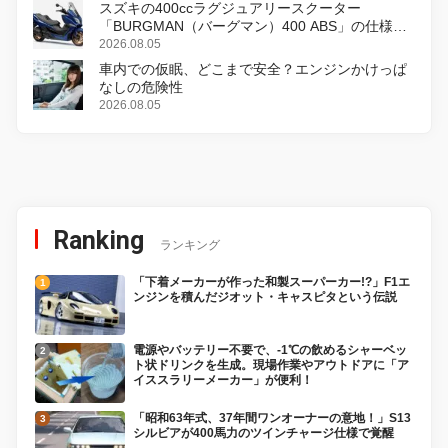
スズキの400ccラグジュアリースクーター
「BURGMAN（バーグマン）400 ABS」の仕様を
変更し、8月18日に発売
2026.08.05
車内での仮眠、どこまで安全？エンジンかけっぱ
なしの危険性
2026.08.05
Ranking
ランキング
「下着メーカーが作った和製スーパーカー!?」F1エ
ンジンを積んだジオット・キャスピタという伝説
電源やバッテリー不要で、-1℃の飲めるシャーベッ
ト状ドリンクを生成。現場作業やアウトドアに「ア
イススラリーメーカー」が便利！
「昭和63年式、37年間ワンオーナーの意地！」S13
シルビアが400馬力のツインチャージ仕様で覚醒