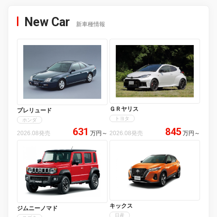
New Car
新車種情報
ＧＲヤリス
プレリュード
トヨタ
ホンダ
631
845
2026.08発売
万円
～
2026.08発売
万円
～
キックス
ジムニーノマド
日産