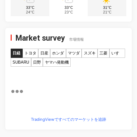
33°C
33°C
31°C
24°C
23°C
21°C
Market survey
市場情報
日経
トヨタ
日産
ホンダ
マツダ
スズキ
三菱
いすゞ
SUBARU
日野
ヤマハ発動機
TradingViewですべてのマーケットを追跡