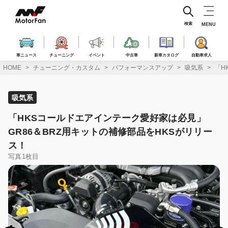
コ
ン
テ
検索
MENU
ン
ツ
へ
車ニュース
チューニング
イベント
中古車
新車カタログ
自動車求人
ス
HOME
チューニング・カスタム
パフォーマンスアップ
吸気系
「H
キ
ッ
プ
吸気系
「HKSコールドエアインテーク愛好家は必見」
GR86＆BRZ用キットの補修部品をHKSがリリー
ス！
写真1枚目