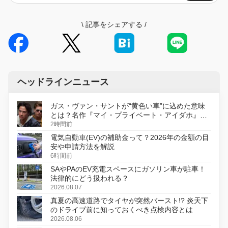
\
記事をシェアする
/
ヘッドラインニュース
ガス・ヴァン・サントが“黄色い車”に込めた意味
とは？名作『マイ・プライベート・アイダホ』が
初のデジタルリマスター版で復活
2時間前
電気自動車(EV)の補助金って？2026年の金額の目
安や申請方法を解説
6時間前
SAやPAのEV充電スペースにガソリン車が駐車！
法律的にどう扱われる？
2026.08.07
真夏の高速道路でタイヤが突然バースト!? 炎天下
のドライブ前に知っておくべき点検内容とは
2026.08.06