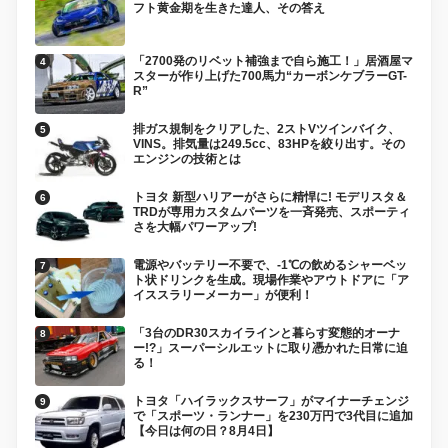
フト黄金期を生きた達人、その答え
「2700発のリベット補強まで自ら施工！」居酒屋マ
スターが作り上げた700馬力“カーボンケブラーGT-
R”
排ガス規制をクリアした、2ストVツインバイク、
VINS。排気量は249.5cc、83HPを絞り出す。その
エンジンの技術とは
トヨタ 新型ハリアーがさらに精悍に! モデリスタ＆
TRDが専用カスタムパーツを一斉発売、スポーティ
さを大幅パワーアップ!
電源やバッテリー不要で、-1℃の飲めるシャーベッ
ト状ドリンクを生成。現場作業やアウトドアに「ア
イススラリーメーカー」が便利！
「3台のDR30スカイラインと暮らす変態的オーナ
ー!?」スーパーシルエットに取り憑かれた日常に迫
る！
トヨタ「ハイラックスサーフ」がマイナーチェンジ
で「スポーツ・ランナー」を230万円で3代目に追加
【今日は何の日？8月4日】