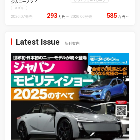
クライスラー・ジープ
ジムニーノマド
スズキ
293
585
2026.07発売
万円
～
2026.06発売
万円
～
Latest Issue
新刊案内