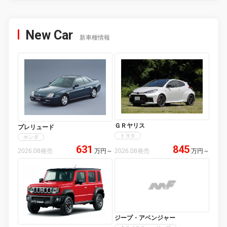
New Car
新車種情報
ＧＲヤリス
プレリュード
トヨタ
ホンダ
631
845
2026.08発売
万円
～
2026.08発売
万円
～
ジープ・アベンジャー