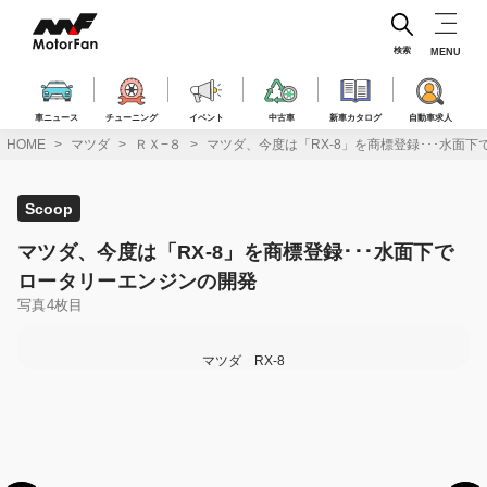
コ
ン
テ
検索
MENU
ン
ツ
へ
車ニュース
チューニング
イベント
中古車
新車カタログ
自動車求人
ス
HOME
マツダ
ＲＸ−８
マツダ、今度は「RX-8」を商標登録･･･水面
キ
ッ
プ
Scoop
マツダ、今度は「RX-8」を商標登録･･･水面下で
ロータリーエンジンの開発
写真4枚目
マツダ RX-8