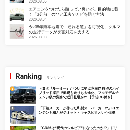
2026.08.05
エアコンをつけたら酸っぱい臭いが…目的地に着
く「3分前」のひと工夫でカビを防ぐ方法
2026.08.04
令和8年熊本地震で「通れる道」を可視化、クルマ
の走行データが災害対応を支える
2026.08.03
Ranking
ランキング
トヨタ『ルーミー』がついに弱点克服!? 待望のハイ
ブリッド採用で燃費も走りも大進化、フルモデルチ
ェンジ級の変身で近日登場か!? 【予想CG付き】
「下着メーカーが作った和製スーパーカー!?」F1エ
ンジンを積んだジオット・キャスピタという伝説
「GR86は“現代のシルビア”になったのか!?」ドリ