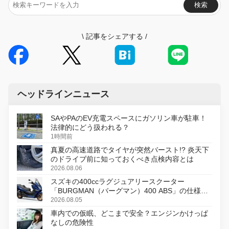
検索
\
記事をシェアする
/
ヘッドラインニュース
SAやPAのEV充電スペースにガソリン車が駐車！
法律的にどう扱われる？
1時間前
真夏の高速道路でタイヤが突然バースト!? 炎天下
のドライブ前に知っておくべき点検内容とは
2026.08.06
スズキの400ccラグジュアリースクーター
「BURGMAN（バーグマン）400 ABS」の仕様を
変更し、8月18日に発売
2026.08.05
車内での仮眠、どこまで安全？エンジンかけっぱ
なしの危険性