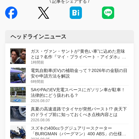
\
記事をシェアする
/
ヘッドラインニュース
ガス・ヴァン・サントが“黄色い車”に込めた意味
とは？名作『マイ・プライベート・アイダホ』が
初のデジタルリマスター版で復活
1時間前
電気自動車(EV)の補助金って？2026年の金額の目
安や申請方法を解説
6時間前
SAやPAのEV充電スペースにガソリン車が駐車！
法律的にどう扱われる？
2026.08.07
真夏の高速道路でタイヤが突然バースト!? 炎天下
のドライブ前に知っておくべき点検内容とは
2026.08.06
スズキの400ccラグジュアリースクーター
「BURGMAN（バーグマン）400 ABS」の仕様を