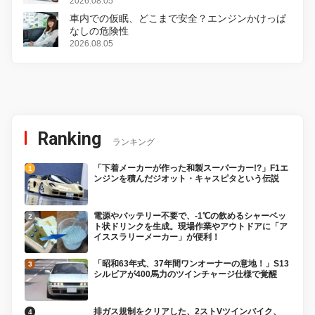
変更し、8月18日に発売
2026.08.05
車内での仮眠、どこまで安全？エンジンかけっぱ
なしの危険性
2026.08.05
Ranking
ランキング
「下着メーカーが作った和製スーパーカー!?」F1エ
ンジンを積んだジオット・キャスピタという伝説
電源やバッテリー不要で、-1℃の飲めるシャーベッ
ト状ドリンクを生成。現場作業やアウトドアに「ア
イススラリーメーカー」が便利！
「昭和63年式、37年間ワンオーナーの意地！」S13
シルビアが400馬力のツインチャージ仕様で覚醒
排ガス規制をクリアした、2ストVツインバイク、