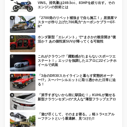
VINS。排気量は249.5cc、83HPを絞り出す。その
エンジンの技術とは
「2700発のリベット補強まで自ら施工！」居酒屋マ
スターが作り上げた700馬力“カーボンケブラーGT-
R”
ホンダ新型「エレメント」で“まさかの観音開き”復
活か？ あの個性派SUVが帰ってくる可能性
これがクラウン!?「躍動感がたまらないスポーツエ
ステート！」エッジを強調したエアロに22インチホ
イールで武装
「3台のDR30スカイラインと暮らす変態的オーナ
ー!?」スーパーシルエットに取り憑かれた日常に迫
る！
「派手すぎないから街に馴染む！」KUHLが魅せる
新型クラウンセダンの“大人な”薄型フラップエアロ
「遊び尽くして、そのまま寝る。」軽トラ×エアル
ーフテントという最適解、見つけた!!