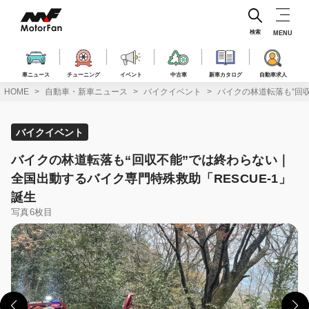
コ
ン
テ
検索
MENU
ン
ツ
へ
車ニュース
チューニング
イベント
中古車
新車カタログ
自動車求人
ス
HOME
自動車・新車ニュース
バイクイベント
バイクの林道転落も“回収
キ
ッ
プ
バイクイベント
バイクの林道転落も“回収不能”では終わらない｜
全国出動するバイク専門特殊救助「RESCUE-1」
誕生
写真6枚目