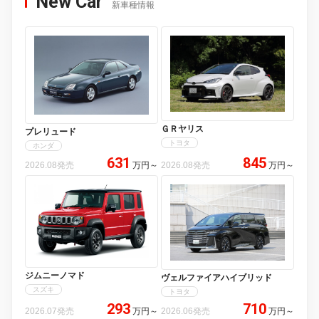
New Car
新車種情報
ＧＲヤリス
プレリュード
トヨタ
ホンダ
631
845
2026.08発売
万円
～
2026.08発売
万円
～
ジムニーノマド
ヴェルファイアハイブリッド
スズキ
トヨタ
293
710
2026.07発売
万円
～
2026.06発売
万円
～