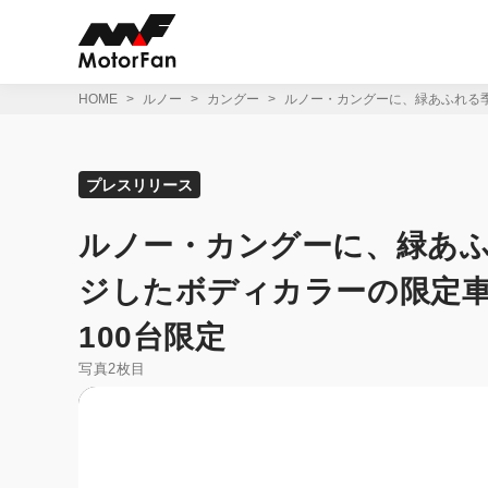
コ
ン
テ
ン
ツ
HOME
ルノー
カングー
ルノー・カングーに、緑あふれる季
へ
ス
キ
ッ
プレスリリース
プ
ルノー・カングーに、緑あ
ジしたボディカラーの限定
100台限定
写真2枚目