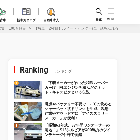
検索
MENU
古車
新車カタログ
自動車求人
！ 100台限定
【写真・2枚目】ルノー・カングーに、緑あふれる季節のフラン
Ranking
ランキング
「下着メーカーが作った和製スーパー
カー!?」F1エンジンを積んだジオッ
ト・キャスピタという伝説
電源やバッテリー不要で、-1℃の飲める
シャーベット状ドリンクを生成。現場
作業やアウトドアに「アイススラリー
メーカー」が便利！
「昭和63年式、37年間ワンオーナーの
意地！」S13シルビアが400馬力のツイ
ンチャージ仕様で覚醒