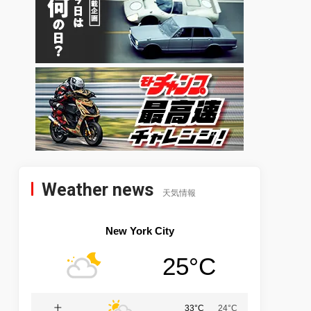
Weather news
天気情報
New York City
25°C
土
33°C
24°C