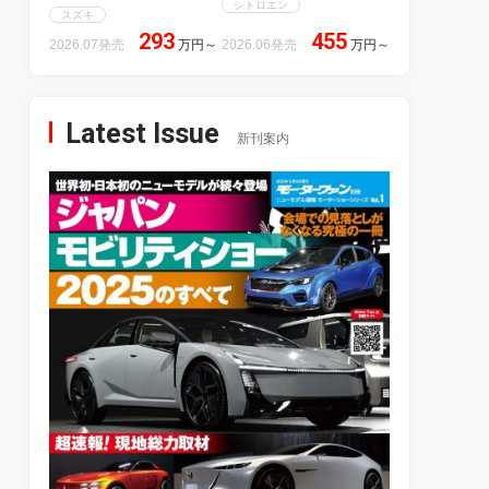
シトロエン
スズキ
293
455
2026.07発売
万円
～
2026.06発売
万円
～
Latest Issue
新刊案内