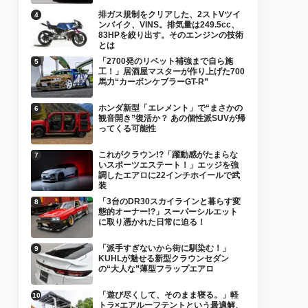
排ガス規制をクリアした、2ストVツイ
ンバイク、VINS。排気量は249.5cc、
83HPを絞り出す。そのエンジンの技術
とは
「2700発のリベット補強まで自ら施
工！」居酒屋マスターが作り上げた700
馬力“カーボンケブラーGT-R”
ホンダ新型「エレメント」で“まさかの
観音開き”復活か？ あの個性派SUVが帰
ってくる可能性
これがクラウン!?「躍動感がたまらな
いスポーツエステート！」エッジを強
調したエアロに22インチホイールで武
装
「3台のDR30スカイラインと暮らす変
態的オーナー!?」スーパーシルエット
に取り憑かれた日常に迫る！
「派手すぎないから街に馴染む！」
KUHLが魅せる新型クラウンセダン
の“大人な”薄型フラップエアロ
「遊び尽くして、そのまま寝る。」軽
トラ×エアルーフテントという最適解、