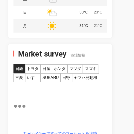
日
33°C
23°C
月
31°C
21°C
Market survey
市場情報
日経
トヨタ
日産
ホンダ
マツダ
スズキ
三菱
いすゞ
SUBARU
日野
ヤマハ発動機
TradingViewですべてのマーケットを追跡