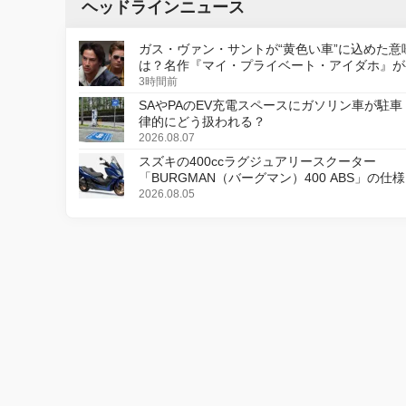
ヘッドラインニュース
ガス・ヴァン・サントが“黄色い車”に込めた意
は？名作『マイ・プライベート・アイダホ』が
デジタルリマスター版で復活
3時間前
SAやPAのEV充電スペースにガソリン車が駐車
律的にどう扱われる？
2026.08.07
スズキの400ccラグジュアリースクーター
「BURGMAN（バーグマン）400 ABS」の仕
更し、8月18日に発売
2026.08.05