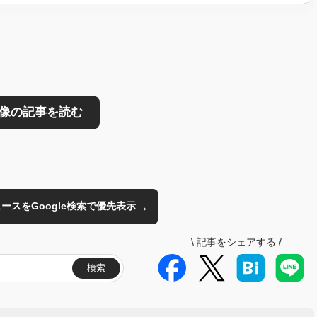
→
のニュースをGoogle検索で優先表示
\
記事をシェアする
/
検索