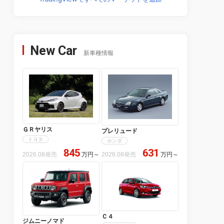
New Car
新車種情報
ＧＲヤリス
プレリュード
トヨタ
ホンダ
845
631
2026.08発売
万円
～
2026.08発売
万円
～
Ｃ４
ジムニーノマド