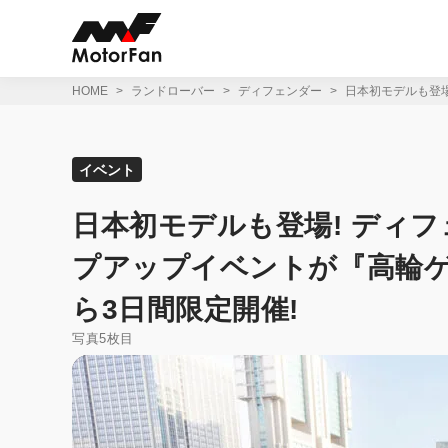
コ
ン
テ
ン
ツ
HOME
ランドローバー
ディフェンダー
日本初モデルも登場
へ
ス
キ
ッ
イベント
プ
日本初モデルも登場! ディ
プアップイベントが『高輪ゲ
ら3日間限定開催!
写真5枚目