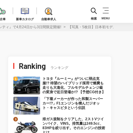
検索
MENU
古車
新車カタログ
自動車求人
ティ』で4月24日から3日間限定開催!
【写真・5枚目】日本初モデルも登場! 
Ranking
ランキング
トヨタ『ルーミー』がついに弱点克
服!? 待望のハイブリッド採用で燃費も
走りも大進化、フルモデルチェンジ級
の変身で近日登場か!? 【予想CG付き】
「下着メーカーが作った和製スーパー
カー!?」F1エンジンを積んだジオッ
ト・キャスピタという伝説
排ガス規制をクリアした、2ストVツイ
ンバイク、VINS。排気量は249.5cc、
83HPを絞り出す。そのエンジンの技術
とは