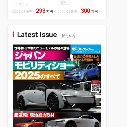
日産
スズキ
293
300
2026.07発売
万円
～
2026.06発売
万円
～
Latest Issue
新刊案内