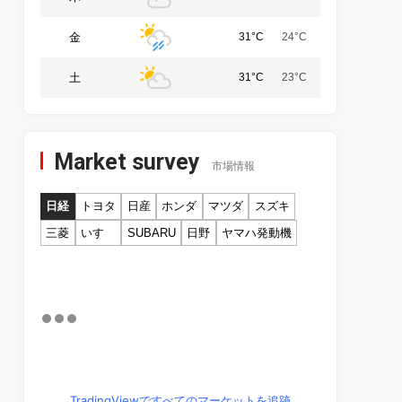
金
31°C
24°C
土
31°C
23°C
Market survey
市場情報
日経
トヨタ
日産
ホンダ
マツダ
スズキ
三菱
いすゞ
SUBARU
日野
ヤマハ発動機
TradingViewですべてのマーケットを追跡