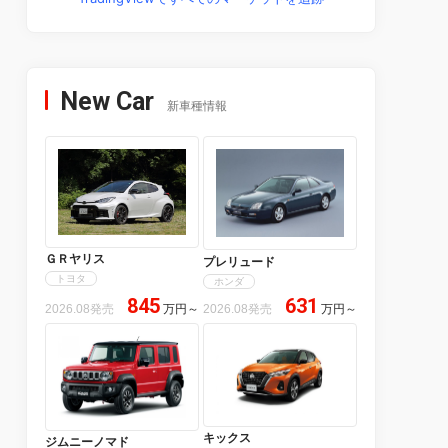
New Car
新車種情報
ＧＲヤリス
プレリュード
トヨタ
ホンダ
845
631
2026.08発売
万円
～
2026.08発売
万円
～
キックス
ジムニーノマド