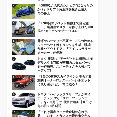
「GR86は“現代のシルビア”になったの
か!?」ドリフト黄金期を生きた達人、
その答え
「2700発のリベット補強まで自ら施
工！」居酒屋マスターが作り上げた700
馬力“カーボンケブラーGT-R”
電源やバッテリー不要で、-1℃の飲める
シャーベット状ドリンクを生成。現場
作業やアウトドアに「アイススラリー
メーカー」が便利！
トヨタ 新型ハリアーがさらに精悍に! モ
デリスタ＆TRDが専用カスタムパーツ
を一斉発売、スポーティさを大幅パワ
ーアップ!
「3台のDR30スカイラインと暮らす変
態的オーナー!?」スーパーシルエット
に取り憑かれた日常に迫る！
トヨタ「ハイラックスサーフ」がマイ
ナーチェンジで「スポーツ・ランナ
ー」を230万円で3代目に追加【今日は
何の日？8月4日】
「これぞ国産ターボ黄金期の忘れ形
見！」いすゞ初代アスカ最終進化形を