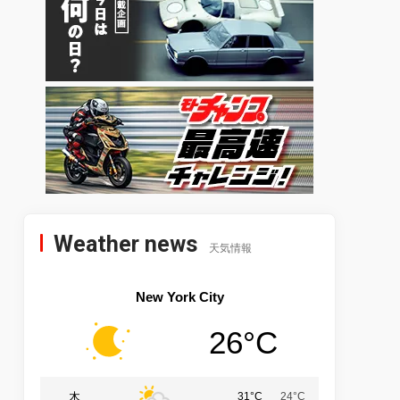
Weather news
天気情報
New York City
26°C
木
31°C
24°C