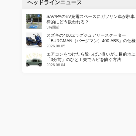
ヘッドラインニュース
SAやPAのEV充電スペースにガソリン車が駐車
律的にどう扱われる？
3時間前
スズキの400ccラグジュアリースクーター
「BURGMAN（バーグマン）400 ABS」の仕
更し、8月18日に発売
2026.08.05
エアコンをつけたら酸っぱい臭いが…目的地に
「3分前」のひと工夫でカビを防ぐ方法
2026.08.04