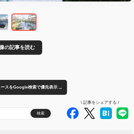
→
のニュースをGoogle検索で優先表示
\
記事をシェアする
/
検索