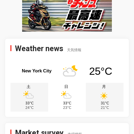
Weather news
天気情報
25°C
New York City
土
日
月
33°C
33°C
31°C
24°C
23°C
21°C
Market survey