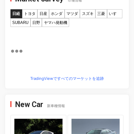
市場情報
日経
トヨタ
日産
ホンダ
マツダ
スズキ
三菱
いすゞ
SUBARU
日野
ヤマハ発動機
TradingViewですべてのマーケットを追跡
New Car
新車種情報