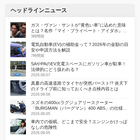
ヘッドラインニュース
ガス・ヴァン・サントが“黄色い車”に込めた意味
とは？名作『マイ・プライベート・アイダホ』が
初のデジタルリマスター版で復活
3時間前
電気自動車(EV)の補助金って？2026年の金額の目
安や申請方法を解説
7時間前
SAやPAのEV充電スペースにガソリン車が駐車！
法律的にどう扱われる？
2026.08.07
真夏の高速道路でタイヤが突然バースト!? 炎天下
のドライブ前に知っておくべき点検内容とは
2026.08.06
スズキの400ccラグジュアリースクーター
「BURGMAN（バーグマン）400 ABS」の仕様を
変更し、8月18日に発売
2026.08.05
車内での仮眠、どこまで安全？エンジンかけっぱ
なしの危険性
2026.08.05