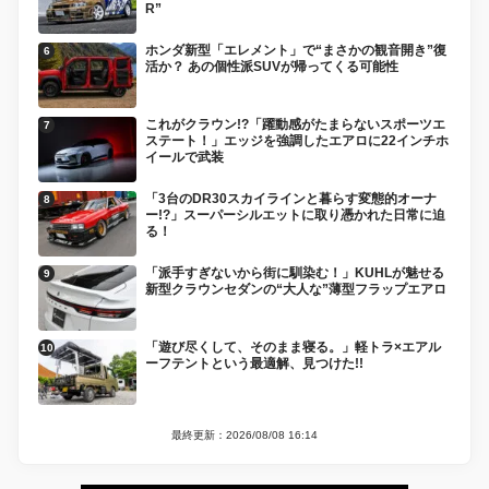
R”
ホンダ新型「エレメント」で“まさかの観音開き”復
活か？ あの個性派SUVが帰ってくる可能性
これがクラウン!?「躍動感がたまらないスポーツエ
ステート！」エッジを強調したエアロに22インチホ
イールで武装
「3台のDR30スカイラインと暮らす変態的オーナ
ー!?」スーパーシルエットに取り憑かれた日常に迫
る！
「派手すぎないから街に馴染む！」KUHLが魅せる
新型クラウンセダンの“大人な”薄型フラップエアロ
「遊び尽くして、そのまま寝る。」軽トラ×エアル
ーフテントという最適解、見つけた!!
最終更新：2026/08/08 16:14