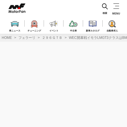
コ
ン
テ
検索
MENU
ン
ツ
へ
車ニュース
チューニング
イベント
中古車
新車カタログ
自動車求人
ス
HOME
フェラーリ
２９６ＧＴＢ
WEC開幕戦イモラLMGT3クラスはBMW
キ
ッ
プ