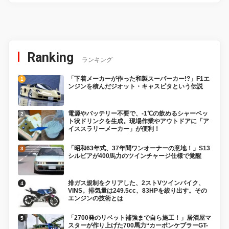
Ranking
ランキング
「下着メーカーが作った和製スーパーカー!?」F1エ
ンジンを積んだジオット・キャスピタという伝説
電源やバッテリー不要で、-1℃の飲めるシャーベッ
ト状ドリンクを生成。現場作業やアウトドアに「ア
イススラリーメーカー」が便利！
「昭和63年式、37年間ワンオーナーの意地！」S13
シルビアが400馬力のツインチャージ仕様で覚醒
排ガス規制をクリアした、2ストVツインバイク、
VINS。排気量は249.5cc、83HPを絞り出す。その
エンジンの技術とは
「2700発のリベット補強まで自ら施工！」居酒屋マ
スターが作り上げた700馬力“カーボンケブラーGT-