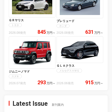
ＧＲヤリス
プレリュード
トヨタ
ホンダ
845
631
2026.08発売
万円
～
2026.08発売
万円
～
ＧＬＡクラス
メルセデスＡＭＧ
ジムニーノマド
スズキ
293
915
2026.07発売
万円
～
2026.06発売
万円
～
Latest Issue
新刊案内