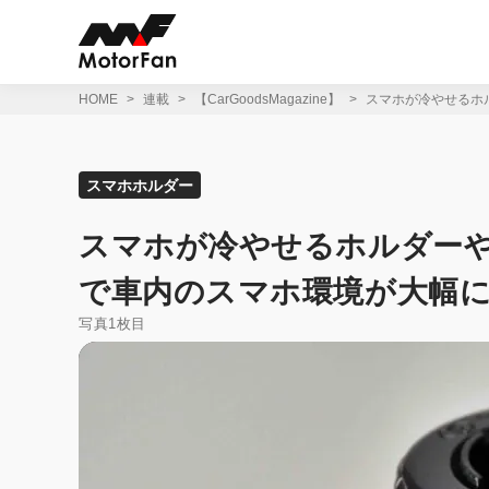
コ
ン
テ
ン
ツ
HOME
連載
【CarGoodsMagazine】
スマホが冷やせるホ
へ
ス
キ
ッ
スマホホルダー
プ
スマホが冷やせるホルダーや
で車内のスマホ環境が大幅
写真1枚目