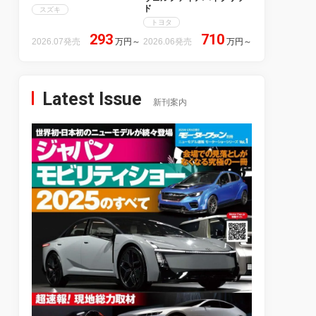
ド
スズキ
トヨタ
293
710
2026.07発売
万円
～
2026.06発売
万円
～
Latest Issue
新刊案内