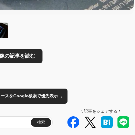
読む
→
のニュースをGoogle検索で優先表示
\
記事をシェアする
/
検索