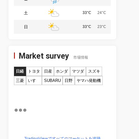
土
33°C
24°C
日
33°C
23°C
Market survey
市場情報
日経
トヨタ
日産
ホンダ
マツダ
スズキ
三菱
いすゞ
SUBARU
日野
ヤマハ発動機
TradingViewですべてのマーケットを追跡