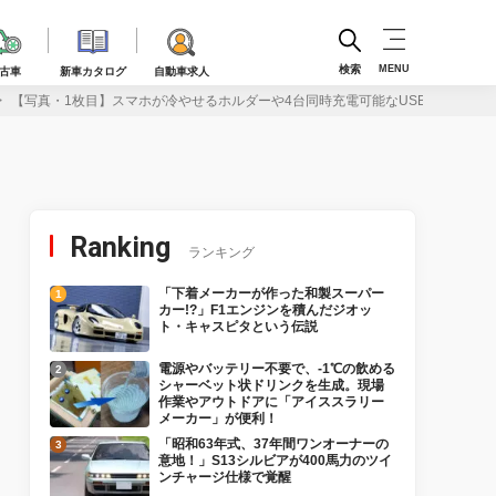
検索
MENU
古車
新車カタログ
自動車求人
【写真・1枚目】スマホが冷やせるホルダーや4台同時充電可能なUSBソケット
Ranking
ランキング
「下着メーカーが作った和製スーパー
カー!?」F1エンジンを積んだジオッ
ト・キャスピタという伝説
電源やバッテリー不要で、-1℃の飲める
シャーベット状ドリンクを生成。現場
作業やアウトドアに「アイススラリー
メーカー」が便利！
「昭和63年式、37年間ワンオーナーの
意地！」S13シルビアが400馬力のツイ
ンチャージ仕様で覚醒