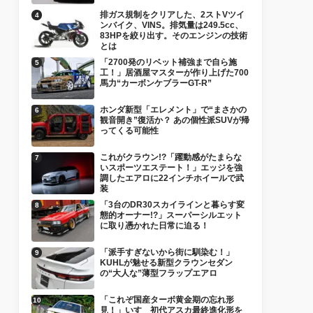
排ガス規制をクリアした、2ストVツイ
ンバイク、VINS。排気量は249.5cc、
83HPを絞り出す。そのエンジンの技術
とは
「2700発のリベット補強まで自ら施
工！」居酒屋マスターが作り上げた700
馬力“カーボンケブラーGT-R”
ホンダ新型「エレメント」で“まさかの
観音開き”復活か？ あの個性派SUVが帰
ってくる可能性
これがクラウン!?「躍動感がたまらな
いスポーツエステート！」エッジを強
調したエアロに22インチホイールで武
装
「3台のDR30スカイラインと暮らす変
態的オーナー!?」スーパーシルエット
に取り憑かれた日常に迫る！
「派手すぎないから街に馴染む！」
KUHLが魅せる新型クラウンセダン
の“大人な”薄型フラップエアロ
「これぞ国産ターボ黄金期の忘れ形
見！」いすゞ初代アスカ最終進化形を