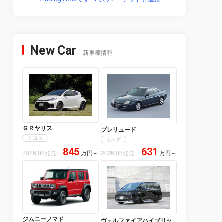
New Car
新車種情報
ＧＲヤリス
プレリュード
トヨタ
ホンダ
845
631
2026.08発売
万円
～
2026.08発売
万円
～
ジムニーノマド
ヴェルファイアハイブリッ