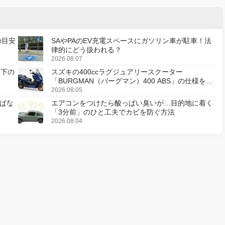
の目安
SAやPAのEV充電スペースにガソリン車が駐車！法
律的にどう扱われる？
2026.08.07
天下の
スズキの400ccラグジュアリースクーター
「BURGMAN（バーグマン）400 ABS」の仕様を変
更し、8月18日に発売
2026.08.05
ぱな
エアコンをつけたら酸っぱい臭いが…目的地に着く
「3分前」のひと工夫でカビを防ぐ方法
2026.08.04