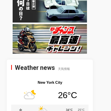
Weather news
天気情報
New York City
26°C
金
34°C
25°C