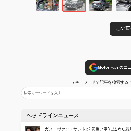
Motor Fan 
\
キーワードで記事を検索する
/
ヘッドラインニュース
ガス・ヴァン・サントが“黄色い車”に込めた意