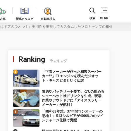
検索
MENU
古車
新車カタログ
自動車求人
V4はギアのひとつ！』実用性を重視してカスタムしたソロキャンプの相棒
Ranking
ランキング
「下着メーカーが作った和製スーパー
カー!?」F1エンジンを積んだジオッ
ト・キャスピタという伝説
電源やバッテリー不要で、-1℃の飲める
シャーベット状ドリンクを生成。現場
作業やアウトドアに「アイススラリー
メーカー」が便利！
「昭和63年式、37年間ワンオーナーの
意地！」S13シルビアが400馬力のツイ
ンチャージ仕様で覚醒