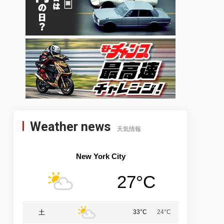
Weather news
天気情報
New York City
27°C
土
33°C
24°C