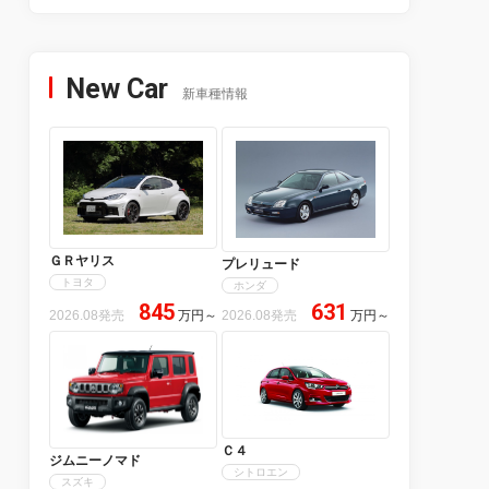
New Car
新車種情報
ＧＲヤリス
プレリュード
トヨタ
ホンダ
845
631
2026.08発売
万円
～
2026.08発売
万円
～
Ｃ４
ジムニーノマド
シトロエン
スズキ