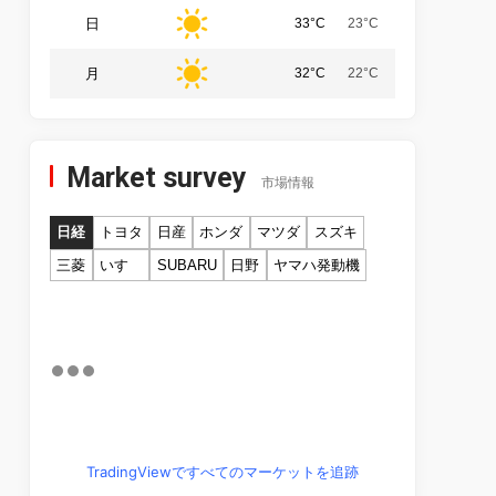
日
33°C
23°C
月
32°C
22°C
Market survey
市場情報
日経
トヨタ
日産
ホンダ
マツダ
スズキ
三菱
いすゞ
SUBARU
日野
ヤマハ発動機
TradingViewですべてのマーケットを追跡