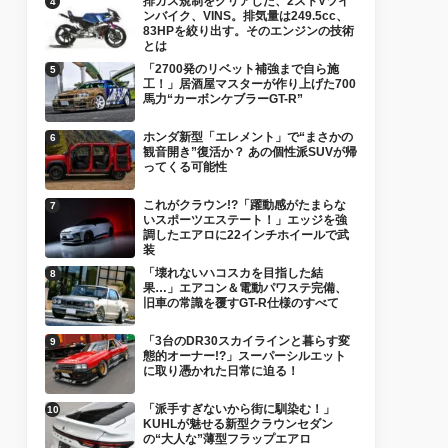
排ガス規制をクリアした、2ストVツイ
ンバイク、VINS。排気量は249.5cc、
83HPを絞り出す。そのエンジンの技術
とは
「2700発のリベット補強まで自ら施
工！」居酒屋マスターが作り上げた700
馬力“カーボンケブラーGT-R”
ホンダ新型「エレメント」で“まさかの
観音開き”復活か？ あの個性派SUVが帰
ってくる可能性
これがクラウン!?「躍動感がたまらな
いスポーツエステート！」エッジを強
調したエアロに22インチホイールで武
装
「壊れないハコスカを目指した結
果…」エアコン＆電動パワステ完備、
旧車の常識を覆すGT-R仕様のすべて
「3台のDR30スカイラインと暮らす変
態的オーナー!?」スーパーシルエット
に取り憑かれた日常に迫る！
「派手すぎないから街に馴染む！」
KUHLが魅せる新型クラウンセダン
の“大人な”薄型フラップエアロ