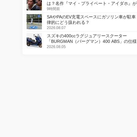
は？名作『マイ・プライベート・アイダホ』が
デジタルリマスター版で復活
9時間前
SAやPAのEV充電スペースにガソリン車が駐車
律的にどう扱われる？
2026.08.07
スズキの400ccラグジュアリースクーター
「BURGMAN（バーグマン）400 ABS」の仕
更し、8月18日に発売
2026.08.05