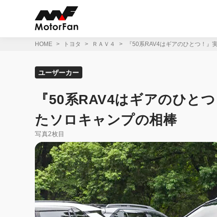
コ
ン
テ
ン
ツ
HOME
トヨタ
ＲＡＶ４
『50系RAV4はギアのひとつ！
へ
ス
キ
ユーザーカー
ッ
プ
『50系RAV4はギアのひ
たソロキャンプの相棒
写真2枚目