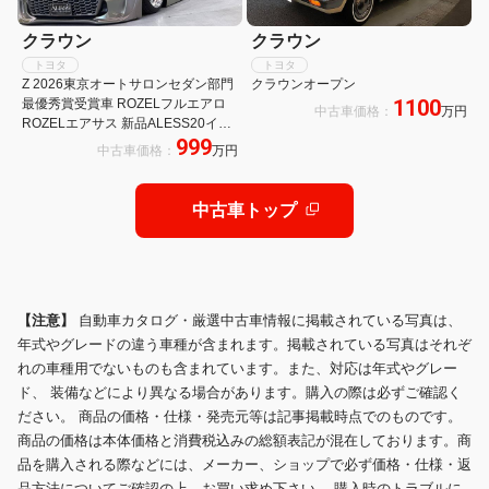
クラウン
クラウン
トヨタ
トヨタ
Z 2026東京オートサロンセダン部門
クラウンオープン
1100
最優秀賞受賞車 ROZELフルエアロ
中古車価格：
万円
ROZELエアサス 新品ALESS20イン
999
チアルミ 黒革シート ROZELフロア
中古車価格：
万円
マット ROZELブレーキ カーボンロ
ーター
中古車トップ
【注意】
自動車カタログ・厳選中古車情報に掲載されている写真は、
年式やグレードの違う車種が含まれます。掲載されている写真はそれぞ
れの車種用でないものも含まれています。また、対応は年式やグレー
ド、 装備などにより異なる場合があります。購入の際は必ずご確認く
ださい。 商品の価格・仕様・発売元等は記事掲載時点でのものです。
商品の価格は本体価格と消費税込みの総額表記が混在しております。商
品を購入される際などには、メーカー、ショップで必ず価格・仕様・返
品方法についてご確認の上、お買い求め下さい。 購入時のトラブルに