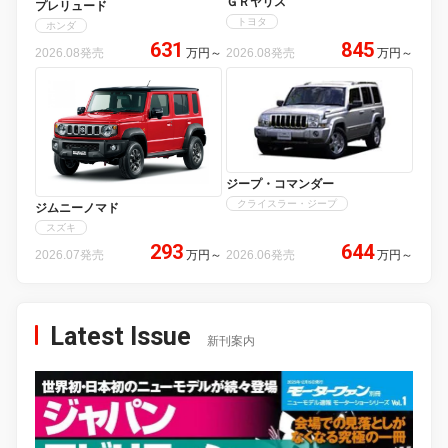
ＧＲヤリス
プレリュード
トヨタ
ホンダ
631
845
2026.08発売
万円
～
2026.08発売
万円
～
ジープ・コマンダー
クライスラー・ジープ
ジムニーノマド
スズキ
293
644
2026.07発売
万円
～
2026.06発売
万円
～
Latest Issue
新刊案内