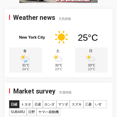
Weather news
天気情報
25°C
New York City
金
土
日
31°C
32°C
33°C
24°C
23°C
23°C
Market survey
市場情報
日経
トヨタ
日産
ホンダ
マツダ
スズキ
三菱
いすゞ
SUBARU
日野
ヤマハ発動機