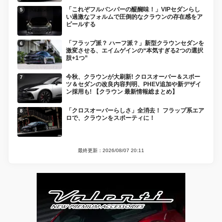
「これぞフルバンパーの醍醐味！」VIPセダンらし
い過激なフォルムで圧倒的なクラウンの存在感をア
ピールする
「フラップ派？ ハーフ派？」新型クラウンセダンを
激変させる、エイムゲインの“本気すぎる2つの選択
肢+1つ”
今秋、クラウンが大刷新! クロスオーバー＆スポー
ツ＆セダンの改良内容判明、PHEV追加や新デザイ
ン採用も! 【クラウン 最新情報総まとめ】
「クロスオーバーらしさ」全消去！ フラップ系エア
ロで、クラウンをスポーティに！
最終更新：2026/08/07 20:11