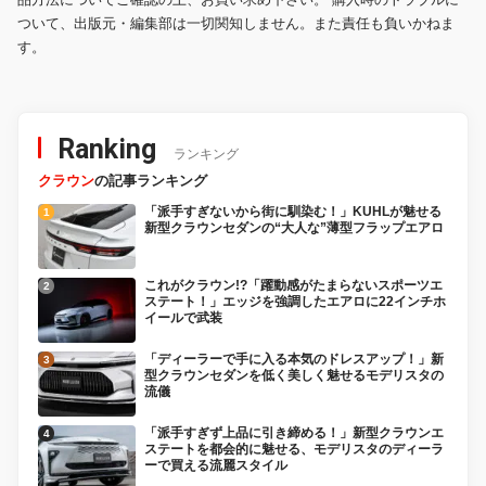
ついて、出版元・編集部は一切関知しません。また責任も負いかねま
す。
Ranking
ランキング
クラウン
の記事ランキング
「派手すぎないから街に馴染む！」KUHLが魅せる
新型クラウンセダンの“大人な”薄型フラップエアロ
これがクラウン!?「躍動感がたまらないスポーツエ
ステート！」エッジを強調したエアロに22インチホ
イールで武装
「ディーラーで手に入る本気のドレスアップ！」新
型クラウンセダンを低く美しく魅せるモデリスタの
流儀
「派手すぎず上品に引き締める！」新型クラウンエ
ステートを都会的に魅せる、モデリスタのディーラ
ーで買える流麗スタイル