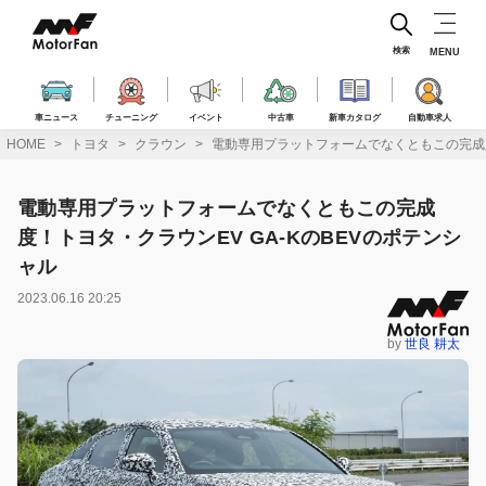
コ
ン
テ
検索
MENU
ン
ツ
へ
車ニュース
チューニング
イベント
中古車
新車カタログ
自動車求人
ス
HOME
トヨタ
クラウン
電動専用プラットフォームでなくともこの完成度
キ
ッ
プ
電動専用プラットフォームでなくともこの完成
度！トヨタ・クラウンEV GA-KのBEVのポテンシ
ャル
2023.06.16 20:25
by
世良 耕太