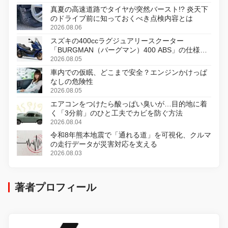
真夏の高速道路でタイヤが突然バースト!? 炎天下
のドライブ前に知っておくべき点検内容とは
2026.08.06
スズキの400ccラグジュアリースクーター
「BURGMAN（バーグマン）400 ABS」の仕様を
変更し、8月18日に発売
2026.08.05
車内での仮眠、どこまで安全？エンジンかけっぱ
なしの危険性
2026.08.05
エアコンをつけたら酸っぱい臭いが…目的地に着
く「3分前」のひと工夫でカビを防ぐ方法
2026.08.04
令和8年熊本地震で「通れる道」を可視化、クルマ
の走行データが災害対応を支える
2026.08.03
著者プロフィール