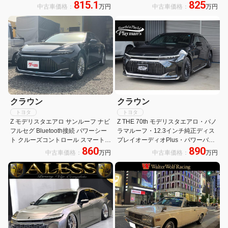
815.1
825
アムナッパ革 12.3インチディスプレ
ター ナビ テレビ パワーシート ベン
中古車価格：
万円
中古車価格：
万円
イオーディオ パノラミックビュー ア
チレーション
ドバンスドパーク
クラウン
クラウン
トヨタ
トヨタ
Z モデリスタエアロ サンルーフ ナビ
Z THE 70th モデリスタエアロ・パノ
フルセグ Bluetooth接続 パワーシー
ラマルーフ・12.3インチ純正ディス
ト クルーズコントロール スマートキ
プレイオーディオPlus・パワーバッ
860
890
ー プッシュスタート 革シート シー
クドア・パノラミックビューモニタ
中古車価格：
万円
中古車価格：
万円
トヒーター オートエアコン
ー・本革シート・HUD・BSM・シー
トヒーター・シートベンチレーショ
ン