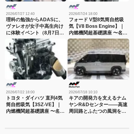
2026/07/27 12:40
2026/07/24 18:00
理科の勉強からADASに、
フォード V型8気筒自然吸
ヴァレオが女子中高生向け
気【V8 Boss Engine】｜
に体験イベント（8月7日締
内燃機関超基礎講座 〜名作
切）
エンジン図鑑
2026/07/22 18:00
2026/07/18 10:10
トヨタ・ダイハツ 直列4気
キアの開発力を支えるナム
筒自然吸気【3SZ-VE】｜
ヤンR&Dセンター――高速
内燃機関超基礎講座 〜名作
周回路とふたつの風洞を訪
エンジン図鑑
ねる