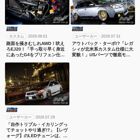
カスタム
2026.08.01
ユーザーカー
2026.07.31
路面を掻きむしれAWD！吠え
アウトバック・ターボ!?「レガ
ろEJ20！「手っ取り早く身近
シィが北米系カスタム仕様に大
にあったG4をブリフェン仕様
変貌！」USパーツで徹底モデ
のモンスターマシンに魔改造」
ィファイ!!
載せ替えしてボアアップ
ユーザーカー
2026.07.29
「自作トリプル・イカリングっ
てチョットやり過ぎ!?」【レヴ
ォーグ】のLEDチューンは、や