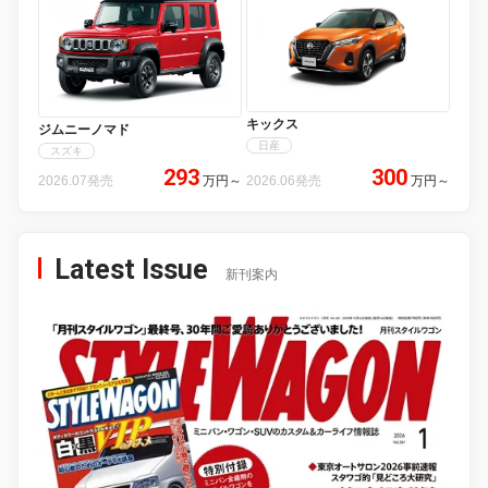
キックス
ジムニーノマド
日産
スズキ
293
300
2026.07発売
万円
～
2026.06発売
万円
～
Latest Issue
新刊案内