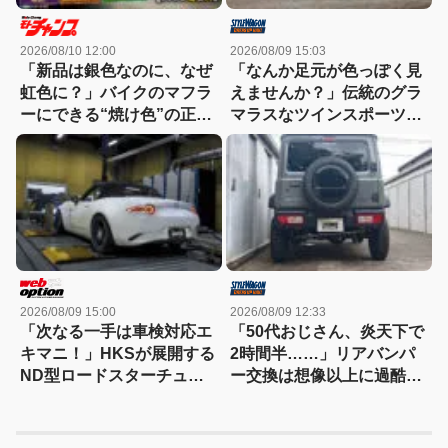
2026/08/10 12:00
2026/08/09 15:03
「新品は銀色なのに、なぜ
「なんか足元が色っぽく見
虹色に？」バイクのマフラ
えませんか？」伝統のグラ
ーにできる“焼け色”の正体
マラスなツインスポーツが
【バイクQ & A】
作り出すプレミアムスポー
ツ！
2026/08/09 15:00
2026/08/09 12:33
「次なる一手は車検対応エ
「50代おじさん、炎天下で
キマニ！」HKSが展開する
2時間半……」リアバンパ
ND型ロードスターチュー
ー交換は想像以上に過酷だ
ニング最前線
った