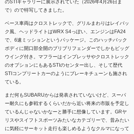
のSTIギャラリーに展示されていた（2026年4月26日ま
で）ので特写してきました。
ベース車両はクロストレックで、グリルまわりはレイバッ
ク風、ヘッドライトはWRX S4っぽい、エンジンはFA24
で、6速ミッションというパッケージ。このハッチバック
ボディに開口部全開のブリブリフェンダーでしかもビッグ
ウイング付き。マフラーはインプレッサやクロストレック
のオプションにもあるSTIのセンター出し、そして歴代
STIコンプリートカーのようにブレーキチューンも施され
ている。
まだ何もSUBARUからは発表されていないけど、スーパ
ー耐久にも参戦するくらいだから近い将来の市販を予定し
ているんじゃないかなーと勝手に想像しています。GRヤ
リスやスイフトスポーツみたいなカテゴリーで、昔みたい
に気軽にサーキット走行も楽しめるようなクルマになって