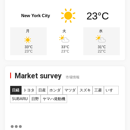
23°C
New York City
月
火
水
33°C
33°C
31°C
23°C
23°C
22°C
Market survey
市場情報
日経
トヨタ
日産
ホンダ
マツダ
スズキ
三菱
いすゞ
SUBARU
日野
ヤマハ発動機