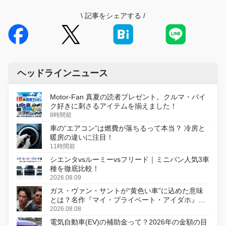
\
記事をシェアする
/
ヘッドラインニュース
Motor-Fan 真夏の読者プレゼント。クルマ・バイ
ク好きに刺さるアイテムを揃えました！
8時間前
車の“エアコン”は燃費が落ちるって本当？ 冷房と
暖房の違いに注目！
11時間前
シエンタvsルーミーvsフリード｜ミニバン人気3車
種を徹底比較！
2026.08.09
ガス・ヴァン・サントが“黄色い車”に込めた意味
とは？名作『マイ・プライベート・アイダホ』が
初のデジタルリマスター版で復活
2026.08.08
電気自動車(EV)の補助金って？2026年の金額の目