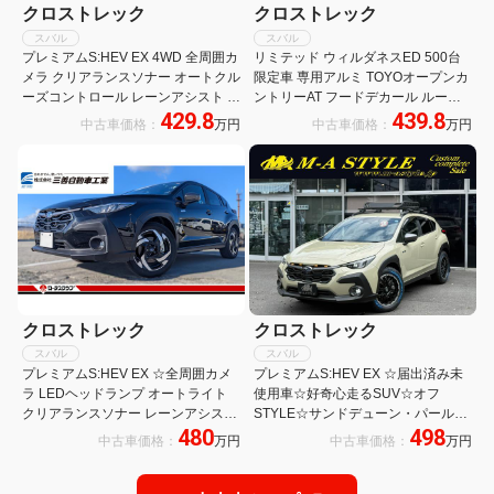
クロストレック
クロストレック
スバル
スバル
プレミアムS:HEV EX 4WD 全周囲カ
リミテッド ウィルダネスED 500台
メラ クリアランスソナー オートクル
限定車 専用アルミ TOYOオープンカ
ーズコントロール レーンアシスト パ
ントリーAT フードデカール ルーフ
429.8
439.8
ワーシート 衝突被害軽減システム ナ
レール 純正11.6型ナビ バックカメラ
中古車価格：
万円
中古車価格：
万円
ビ LEDヘッドランプ アルミホイール
マッドフラップ ドアアンダーガーニ
スマートキー アイドリングストップ
ュッシュ
クロストレック
クロストレック
スバル
スバル
プレミアムS:HEV EX ☆全周囲カメ
プレミアムS:HEV EX ☆届出済み未
ラ LEDヘッドランプ オートライト
使用車☆好奇心走るSUV☆オフ
クリアランスソナー レーンアシスト
STYLE☆サンドデューン・パール
480
498
オートクルーズコントロール スマー
☆LEDグリル・イルミネーション☆
中古車価格：
万円
中古車価格：
万円
トキー バックカメラ ナビ 前席シー
高い安全性能搭載☆3つのカメラの
トヒーター 衝突被害軽減ブレーキ
アイサイト☆1インチアップサス
AWD
☆18インチAW