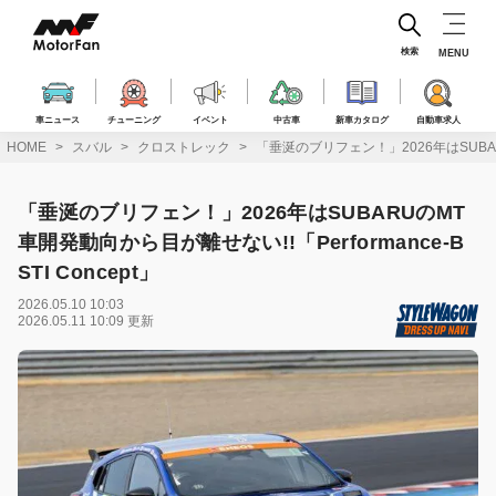
コ
ン
テ
検索
MENU
ン
ツ
へ
車ニュース
チューニング
イベント
中古車
新車カタログ
自動車求人
ス
HOME
スバル
クロストレック
「垂涎のブリフェン！」2026年はSUBARUの
キ
ッ
プ
「垂涎のブリフェン！」2026年はSUBARUのMT
車開発動向から目が離せない!!「Performance-B
STI Concept」
2026.05.10 10:03
2026.05.11 10:09 更新