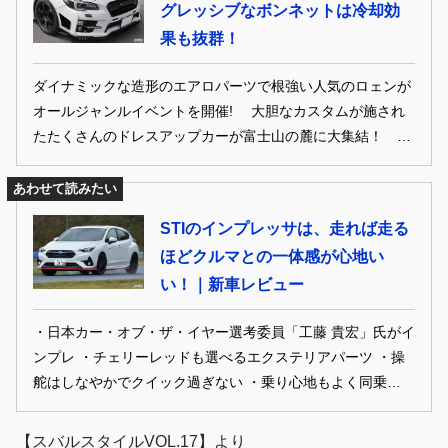
グレッシブなボンネットは冷却効
果も抜群！
ダイナミックな造形のエアロパーツで根強い人気のロェンが
オールジャンルイベントを開催! 大胆なカスタムが施され
たたくさんのドレスアップカーが富士山の麓に大集結！ 当
然イベントは大盛り上がりだったゾ!!
あわせて読みたい
STIのインプレッサは、走れば走る
ほどクルマとの一体感が心地い
い！｜新車レビュー
・日本カー・オブ・ザ・イヤー選考委員「工藤 貴宏」氏がイ
ンプレ ・チェリーレッドも選べるエクステリアパーツ ・操
舵はしなやかでクイック過ぎない ・乗り心地もよく同乗者に
やさしい
【スバルスタイルVOL.17】より