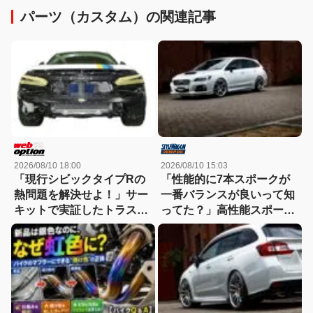
パーツ（カスタム）の関連記事
2026/08/10 18:00
2026/08/10 15:03
「現行シビックタイプRの
「性能的に7本スポークが
熱問題を解決せよ！」サー
一番バランスが良いって知
キットで実証したトラスト
ってた？」高性能スポーツ
高性能オイルクーラーの実
車にこそ履かせたい科学が
力
証明しているデザイン！