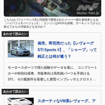
こちらはパフォーマンスBと同思想で開発されたスーパー耐久参戦車となる
「ハイパフォXバージョン2」。エンジンはFA24を搭載。サーキットでさらに
鍛えてからの市販化となるのか？
あわせて読みたい
発売、即完売だった【レヴォーグ
STI Sports #】、「シャープ」って
純正とは何が違う？
モータースポーツで得た経験やデータを基に、 コンプリート
カーや特別仕様車、市販車向け高性能パーツを手掛ける
STI。 その最新作を装着した新型インプレッサとクロストレ
ックに加え、 特別仕様車「STI Sport＃」第２弾となるレヴ
ォーグ STI Sport♯に試乗。 テスターが、市街地を中心に走
あわせて読みたい
り感じた、STIパーツの魅力を紹介しよう。
スポーティなVM系レヴォーグ、ア