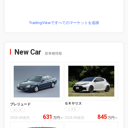
TradingViewですべてのマーケットを追跡
New Car
新車種情報
ＧＲヤリス
プレリュード
トヨタ
ホンダ
631
845
2026.08発売
万円
～
2026.08発売
万円
～