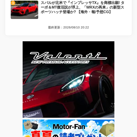
スバルが北米で『インプレッサTX』を商標出願! タ
ーボ＆MT復活説が浮上、「WRXの再来」の新型ス
ポーツハッチ登場か? 【海外・報/予想CG】
最終更新：2026/08/10 20:22