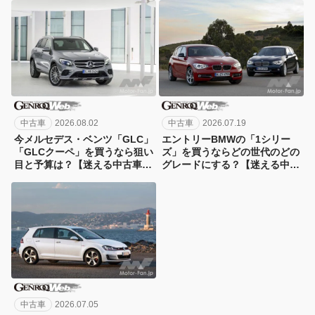
中古車
2026.08.02
中古車
2026.07.19
今メルセデス・ベンツ「GLC」
エントリーBMWの「1シリー
「GLCクーペ」を買うなら狙い
ズ」を買うならどの世代のどの
目と予算は？【迷える中古車ノ
グレードにする？【迷える中古
マドへ：26】
車ノマドへ：25】
中古車
2026.07.05