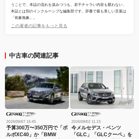
うことで、本誌の流れを汲みつつも、若干チャラい内容も厭わない、
本誌とは別のインクルーシブな編集部です。辞書で最も美しい言葉は
「有象無象」。
この著者の記事をもっと見る
中古車の関連記事
2026/08/07 16:45
2026/08/02 11:15
予算300万〜350万円で「ボ
今メルセデス・ベンツ
ルボXC40」か「BMW
「GLC」「GLCクーペ」を