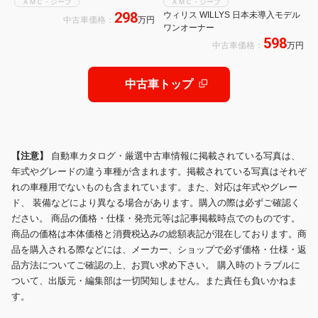
ＡＭＣ・ジープ
ＡＭＣ・ジープ
298
ウィリス WILLYS 日本未導入モデル
中古車価格：
万円
ワンオーナー
598
中古車価格：
万円
中古車トップ
【注意】
自動車カタログ・厳選中古車情報に掲載されている写真は、
年式やグレードの違う車種が含まれます。掲載されている写真はそれぞ
れの車種用でないものも含まれています。また、対応は年式やグレー
ド、 装備などにより異なる場合があります。購入の際は必ずご確認く
ださい。 商品の価格・仕様・発売元等は記事掲載時点でのものです。
商品の価格は本体価格と消費税込みの総額表記が混在しております。商
品を購入される際などには、メーカー、ショップで必ず価格・仕様・返
品方法についてご確認の上、お買い求め下さい。 購入時のトラブルに
ついて、出版元・編集部は一切関知しません。また責任も負いかねま
す。