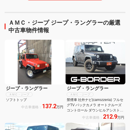
ＡＭＣ・ジープ ジープ・ラングラーの厳選
中古車物件情報
ジープ・ラングラー
ジープ・ラングラー
ＡＭＣ・ジープ
ＡＭＣ・ジープ
ソフトトップ
禁煙車 社外ナビ(carrozzeria) フルセ
137.2
グTV バックカメラ オートクルーズ
中古車価格：
万円
コントロール ダウンヒルアシストコ
212.9
ントロール 盗難防止システム サイド
中古車価格：
万円
カメラ レーンアシスト パークアシス
ト