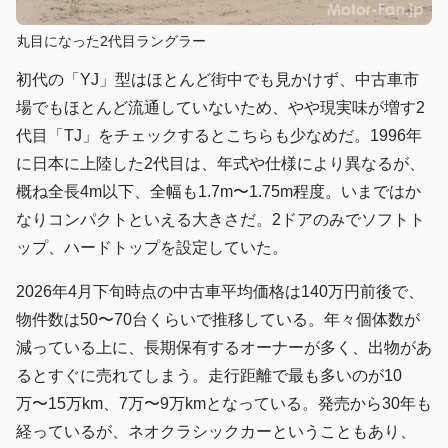
丸目になった2代目ラングラー
初代の「YJ」型はほとんど街中でも見かけず、中古車市
場でもほとんど流通していないため、やや現実味が増す2
代目「TJ」をチェックするとこちらも少なめだ。1996年
に日本に上陸した2代目は、年式や仕様により異なるが、
概ね全長4m以下、全幅も1.7m〜1.75m程度。いまではか
なりコンパクトといえる大きさだ。2ドアのみでソフトト
ップ、ハードトップを設定していた。
2026年4月下旬時点の中古車平均価格は140万円前後で、
物件数は50〜70台くらいで推移している。年々個体数が
減っている上に、長期保有するオーナーが多く、出物があ
るとすぐに売れてしまう。走行距離で最も多いのが10
万〜15万km、7万〜9万kmとなっている。発売から30年も
経っているが、ネオクラシックカーということもあり、