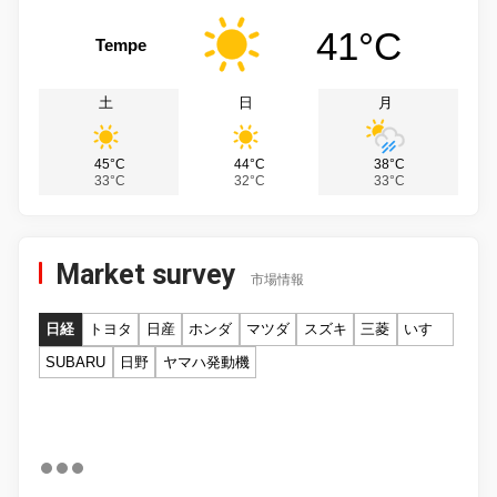
41°C
Tempe
土
日
月
45°C
44°C
38°C
33°C
32°C
33°C
Market survey
市場情報
日経
トヨタ
日産
ホンダ
マツダ
スズキ
三菱
いすゞ
SUBARU
日野
ヤマハ発動機