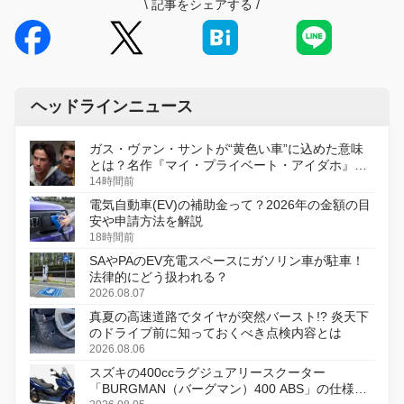
\
記事をシェアする
/
ヘッドラインニュース
ガス・ヴァン・サントが“黄色い車”に込めた意味
とは？名作『マイ・プライベート・アイダホ』が
初のデジタルリマスター版で復活
14時間前
電気自動車(EV)の補助金って？2026年の金額の目
安や申請方法を解説
18時間前
SAやPAのEV充電スペースにガソリン車が駐車！
法律的にどう扱われる？
2026.08.07
真夏の高速道路でタイヤが突然バースト!? 炎天下
のドライブ前に知っておくべき点検内容とは
2026.08.06
スズキの400ccラグジュアリースクーター
「BURGMAN（バーグマン）400 ABS」の仕様を