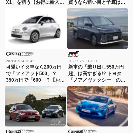
X1」を狙う【お得に輸入中
買うなら狙い目と予算は？
古車を選ぶなら：11】
【迷える中古車ノマドへ：
26】
2026/07/24 16:45
2026/07/23 19:00
可愛いイタ車なら200万円
新車の「乗り出し550万円
で「フィアット500」？
超」は高すぎる!? トヨタ
350万円で「600」？【お得
「ノア／ヴォクシー」の賢
に輸入中古車選ぶなら：
い選び方を考える。【新
10】
車・中古車どちらで買うべ
きか：01】