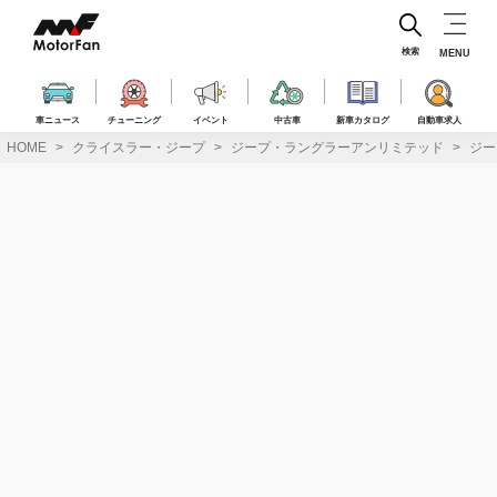
コ
ン
テ
検索
MENU
ン
ツ
へ
車ニュース
チューニング
イベント
中古車
新車カタログ
自動車求人
ス
HOME
クライスラー・ジープ
ジープ・ラングラーアンリミテッド
ジー
キ
ッ
プ