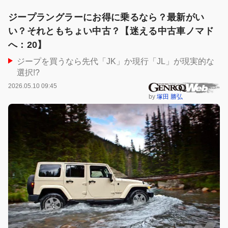
ジープラングラーにお得に乗るなら？最新がい
い？それともちょい中古？【迷える中古車ノマド
へ：20】
ジープを買うなら先代「JK」か現行「JL」が現実的な
選択!?
2026.05.10 09:45
by
塚田 勝弘