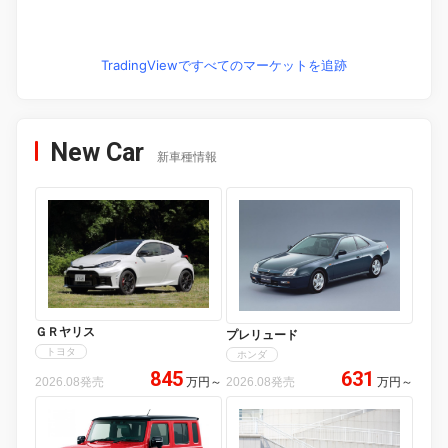
TradingViewですべてのマーケットを追跡
New Car
新車種情報
ＧＲヤリス
プレリュード
トヨタ
ホンダ
845
631
2026.08発売
万円
～
2026.08発売
万円
～