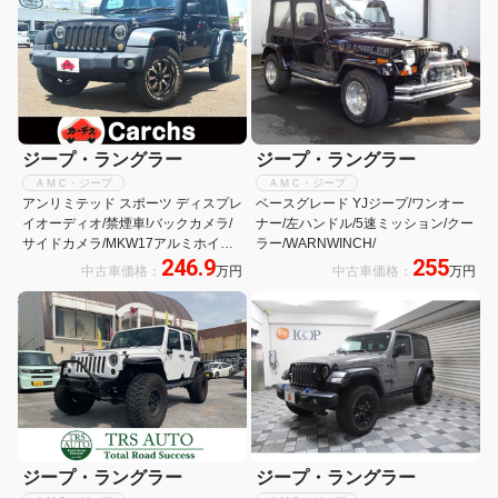
ジープ・ラングラー
ジープ・ラングラー
ＡＭＣ・ジープ
ＡＭＣ・ジープ
アンリミテッド スポーツ ディスプレ
ベースグレード YJジープ/ワンオー
イオーディオ/禁煙車!バックカメラ/
ナー/左ハンドル/5速ミッション/クー
サイドカメラ/MKW17アルミホイー
ラー/WARNWINCH/
246.9
255
ル/LEDヘッドライト/クルーズコント
中古車価格：
万円
中古車価格：
万円
ロール/ヒルディセントコントロール/
背面タイヤ
ジープ・ラングラー
ジープ・ラングラー