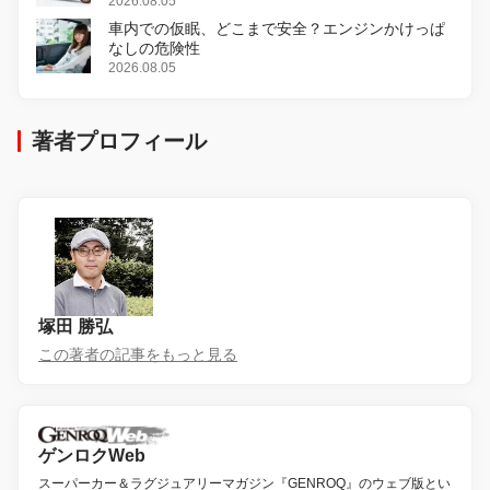
変更し、8月18日に発売
2026.08.05
車内での仮眠、どこまで安全？エンジンかけっぱ
なしの危険性
2026.08.05
著者プロフィール
塚田 勝弘
この著者の記事をもっと見る
ゲンロクWeb
スーパーカー＆ラグジュアリーマガジン『GENROQ』のウェブ版とい