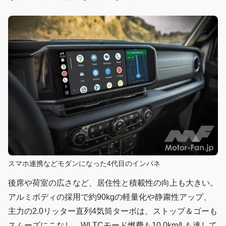
スマホ連携などモダンになった4代目のインパネ
後席や荷室の広さなど、居住性と積載性の向上も大きい。
アルミボディの採用で約90kgの軽量化や静粛性アップ、
主力の2.0リッター直列4気筒ターボは、ストップ＆ゴーも
スムーズにこなし、WLTCモード燃費も10.0km/Lも達して