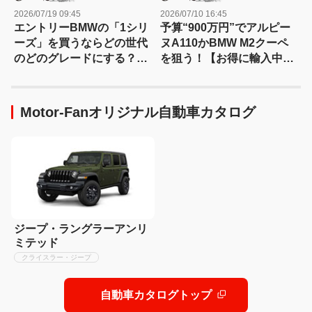
2026/07/19 09:45
2026/07/10 16:45
エントリーBMWの「1シリ
予算“900万円”でアルピー
ーズ」を買うならどの世代
ヌA110かBMW M2クーペ
のどのグレードにする？
を狙う！【お得に輸入中古
【迷える中古車ノマドへ：
車を選ぶなら：09】
25】
Motor-Fanオリジナル自動車カタログ
ジープ・ラングラーアンリ
ミテッド
クライスラー・ジープ
自動車カタログトップ