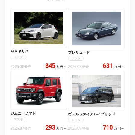
ＧＲヤリス
プレリュード
トヨタ
ホンダ
845
631
2026.08発売
万円
～
2026.08発売
万円
～
ジムニーノマド
ヴェルファイアハイブリッド
スズキ
トヨタ
293
710
2026.07発売
万円
～
2026.06発売
万円
～