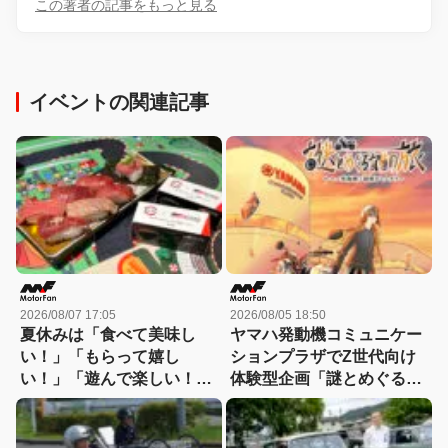
この著者の記事をもっと見る
イベントの関連記事
2026/08/07 17:05
2026/08/05 18:50
夏休みは「食べて美味し
ヤマハ発動機コミュニケー
い！」「もらって嬉し
ションプラザでZ世代向け
い！」「遊んで楽しい！」
体験型企画「謎とめぐる記
GAZOO Racingとコラボす
憶の旅」が実施中！
るスシローへGO！