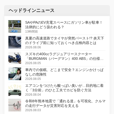
ヘッドラインニュース
SAやPAのEV充電スペースにガソリン車が駐車！
法律的にどう扱われる？
13時間前
真夏の高速道路でタイヤが突然バースト!? 炎天下
のドライブ前に知っておくべき点検内容とは
2026.08.06
スズキの400ccラグジュアリースクーター
「BURGMAN（バーグマン）400 ABS」の仕様を
変更し、8月18日に発売
2026.08.05
車内での仮眠、どこまで安全？エンジンかけっぱ
なしの危険性
2026.08.05
エアコンをつけたら酸っぱい臭いが…目的地に着
く「3分前」のひと工夫でカビを防ぐ方法
2026.08.04
令和8年熊本地震で「通れる道」を可視化、クルマ
の走行データが災害対応を支える
2026.08.03