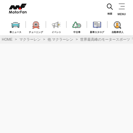
コ
ン
テ
検索
MENU
ン
ツ
へ
車ニュース
チューニング
イベント
中古車
新車カタログ
自動車求人
ス
HOME
マクラーレン
他 マクラーレン
世界最高峰のモータースポーツ「
キ
ッ
プ