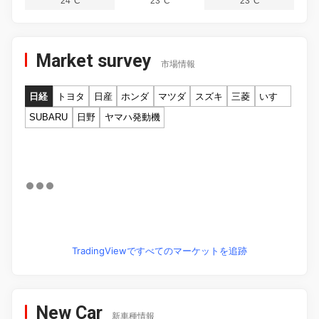
24°C
23°C
23°C
Market survey
市場情報
日経
トヨタ
日産
ホンダ
マツダ
スズキ
三菱
いすゞ
SUBARU
日野
ヤマハ発動機
TradingViewですべてのマーケットを追跡
New Car
新車種情報