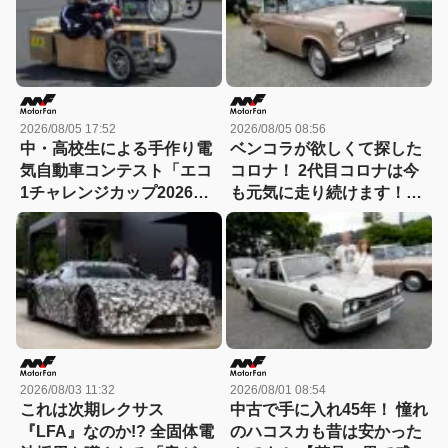
2026/08/05 17:52
2026/08/05 08:56
中・高校生による手作り電
ベンコラが欲しくて探した
気自動車コンテスト「エコ
コロナ！ 2代目コロナは今
1チャレンジカップ2026」
も元気に走り続けます！
が8月22日に開催！
【花見の里で感謝の集いや
ります！】
2026/08/03 11:32
2026/08/01 08:54
これは次期レクサス
中古で手に入れ45年！ 憧れ
『LFA』なのか!? 全固体電
のハコスカも昔は安かった