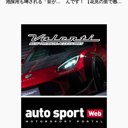
池採用も噂される「音がし
んです！ 【花見の里で感謝
ない」謎の次世代スーパー
の集いやります！】
カーの正体を探る! 【現地
写真付き】