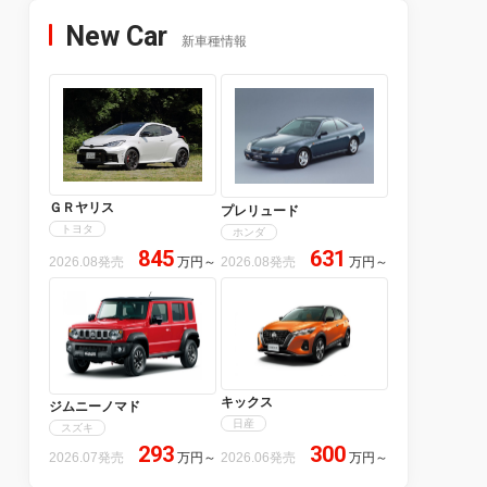
New Car
新車種情報
ＧＲヤリス
プレリュード
トヨタ
ホンダ
845
631
2026.08発売
万円
～
2026.08発売
万円
～
キックス
ジムニーノマド
日産
スズキ
293
300
2026.07発売
万円
～
2026.06発売
万円
～