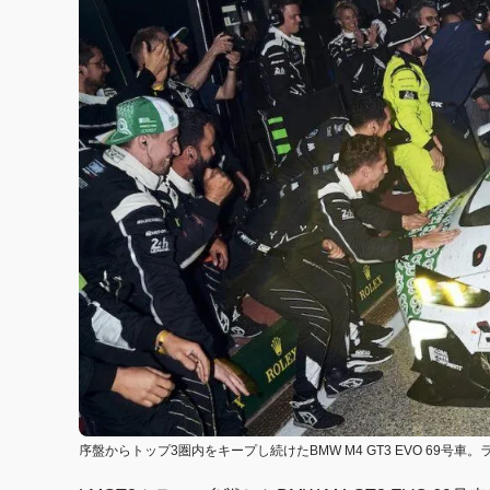
序盤からトップ3圏内をキープし続けたBMW M4 GT3 EVO 6