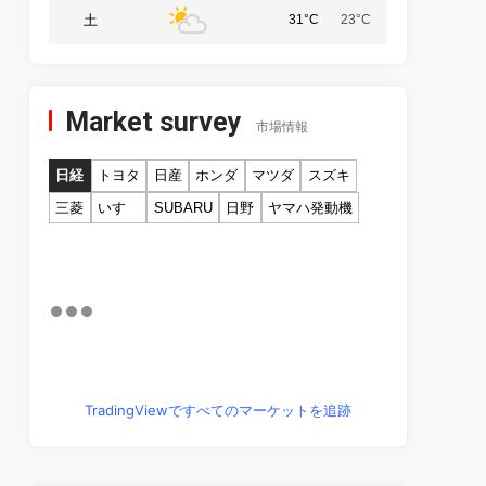
土
31°C
23°C
Market survey
市場情報
日経
トヨタ
日産
ホンダ
マツダ
スズキ
三菱
いすゞ
SUBARU
日野
ヤマハ発動機
TradingViewですべてのマーケットを追跡