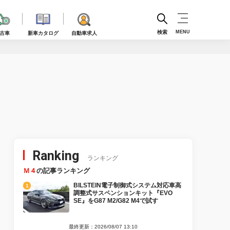
検索
MENU
古車
新車カタログ
自動車求人
Ranking
ランキング
Ｍ４
の記事ランキング
BILSTEIN電子制御式システム対応車高
調整式サスペンションキット『EVO
SE』をG87 M2/G82 M4で試す
最終更新：2026/08/07 13:10