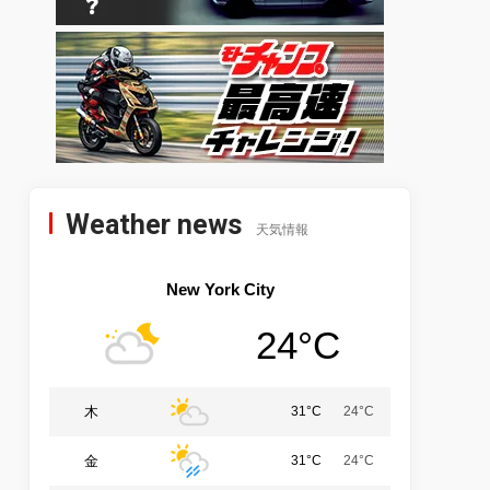
Weather news
天気情報
New York City
24°C
木
31°C
24°C
金
31°C
24°C