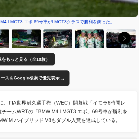
4 LMGT3 エボ 69号車がLMGT3クラスで勝利を飾った。
像をもっと見る（全10枚）
→
のニュースをGoogle検索で優先表示
に、FIA世界耐久選手権（WEC）開幕戦「イモラ6時間レ
ームWRTの「BMW M4 LMGT3 エボ」69号車が勝利を
W M ハイブリッド V8もダブル入賞を達成している。