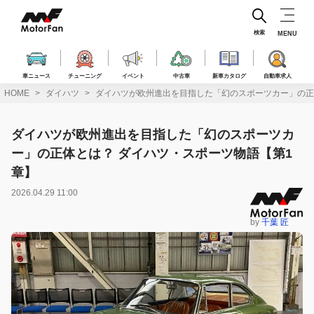
コ
ン
テ
検索
MENU
ン
ツ
へ
車ニュース
チューニング
イベント
中古車
新車カタログ
自動車求人
ス
HOME
ダイハツ
ダイハツが欧州進出を目指した「幻のスポーツカー」の正
キ
ッ
プ
ダイハツが欧州進出を目指した「幻のスポーツカ
ー」の正体とは？ ダイハツ・スポーツ物語【第1
章】
2026.04.29 11:00
by
千葉 匠