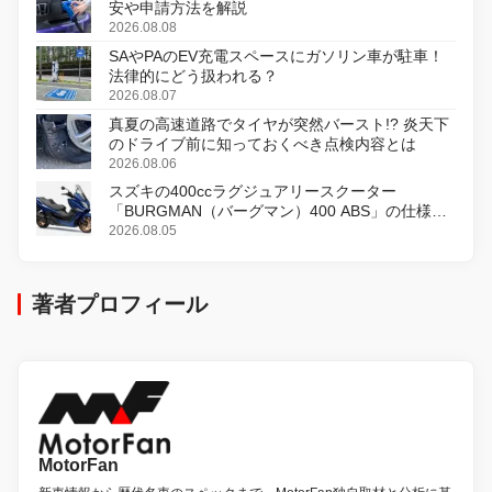
安や申請方法を解説
2026.08.08
SAやPAのEV充電スペースにガソリン車が駐車！
法律的にどう扱われる？
2026.08.07
真夏の高速道路でタイヤが突然バースト!? 炎天下
のドライブ前に知っておくべき点検内容とは
2026.08.06
スズキの400ccラグジュアリースクーター
「BURGMAN（バーグマン）400 ABS」の仕様を
変更し、8月18日に発売
2026.08.05
著者プロフィール
MotorFan