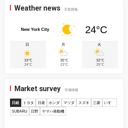
Weather news
天気情報
24°C
New York City
日
月
火
33°C
35°C
32°C
24°C
23°C
25°C
Market survey
市場情報
日経
トヨタ
日産
ホンダ
マツダ
スズキ
三菱
いすゞ
SUBARU
日野
ヤマハ発動機