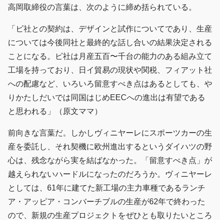
高岡取締役の言葉は、次のように締め括られている。
「ビ社との契約は、デザインと試作についてであり、生産
については今後同社と最終的な話し合いの結果決定される
ことになる。ビ社は月産五百〜千台の能力のある組み立て
工場を持っており、日イ貿易の現状や関税、フィアット社
への配慮など、いろいろ留意すべき点はあるとしても、や
りかたしだいでは同国はじめEECへの進出は有望である
と思われる」（原文ママ）
前向きな言葉だ。しかしヴィニヤーレにスポーツカーの生
産を委託し、それ契機に欧州進出するというダイハツの野
心は、残念ながら実を結ばなかった。「留意すべき点」が
越えられないハードルになったのだろうか。ヴィニヤーレ
としては、61年に建てた新工場の主力車種であるランチ
ア・アッピア・コンバーチブルの生産が62年で終わった
ので、新規の生産プロジェクトをぜひとも取りたいところ