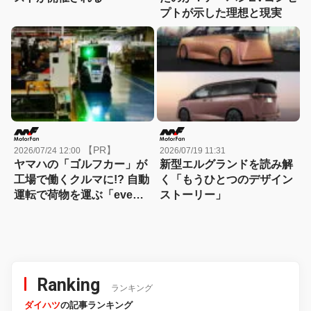
プトが示した理想と現実
【PR】
2026/07/24 12:00
2026/07/19 11:31
ヤマハの「ゴルフカー」が
新型エルグランドを読み解
工場で働くクルマに!? 自動
く「もうひとつのデザイン
運転で荷物を運ぶ「eve
ストーリー」
auto」はどうやって生まれ
た？
Ranking
ランキング
ダイハツ
の記事ランキング