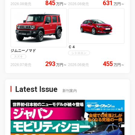
845
631
2026.08発売
万円
～
2026.08発売
万円
～
Ｃ４
ジムニーノマド
シトロエン
スズキ
293
455
2026.07発売
万円
～
2026.06発売
万円
～
Latest Issue
新刊案内