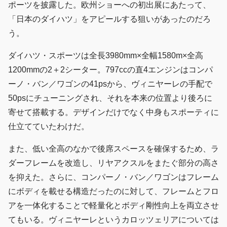
ポーツを披露した。欧州ショーへの初出展にあたって、
「日本のダイハツ」をアピールする狙いがあったのだろ
う。
ダイハツ・スポーツは全長3980mm×全幅1580m×全高
1200mmの2＋2シーター。797ccの直4エンジンはコンパ
ーノ・バン／ワゴンの41psから、ヴィニヤーレの手配で
50psにチューニングされ、それを本来の位置より後ろに
寄せて搭載する。デザインだけでなく中身もスポーティに
仕立てていたわけだ。
また、低い全高のなかで後席スペースを確保するため、ラ
ダーフレームを改造し、リヤアクスルをまたぐ部分の高さ
を抑えた。さらに、コンパーノ・バン／ワゴンはフレーム
にボディを載せる構造だったのに対して、フレームとフロ
アを一体化することで軽量化とボディ剛性向上を両立させ
てもいる。ヴィニヤーレというカロッツェリアについては