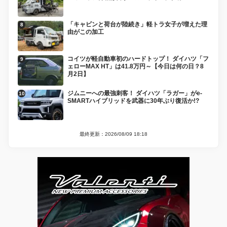
「キャビンと荷台が陸続き」軽トラ女子が増えた理
由がこの加工
コイツが軽自動車初のハードトップ！ ダイハツ「フ
ェローMAX HT」は41.8万円～【今日は何の日？8
月2日】
ジムニーへの最強刺客！ ダイハツ「ラガー」がe-
SMARTハイブリッドを武器に30年ぶり復活か!?
最終更新：2026/08/09 18:18