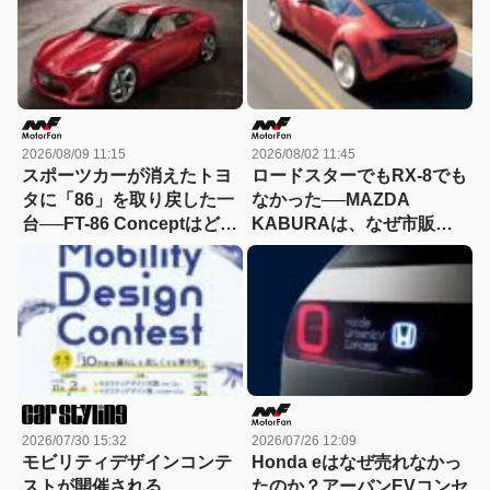
2026/08/09 11:15
2026/08/02 11:45
スポーツカーが消えたトヨ
ロードスターでもRX-8でも
タに「86」を取り戻した一
なかった──MAZDA
台──FT-86 Conceptはどう
KABURAは、なぜ市販さ
なった？
れなかったのか？
2026/07/30 15:32
2026/07/26 12:09
モビリティデザインコンテ
Honda eはなぜ売れなかっ
ストが開催される
たのか？アーバンEVコンセ