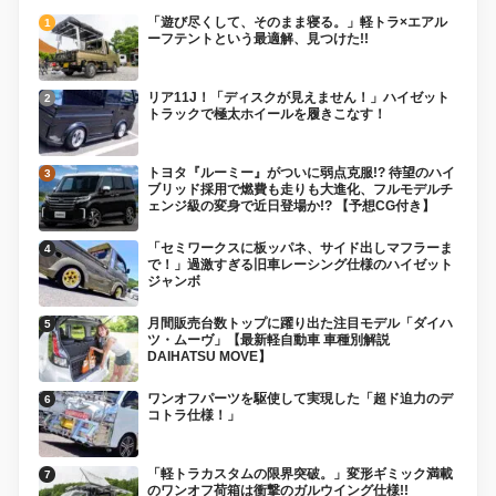
「遊び尽くして、そのまま寝る。」軽トラ×エアル
ーフテントという最適解、見つけた!!
リア11J！「ディスクが見えません！」ハイゼット
トラックで極太ホイールを履きこなす！
トヨタ『ルーミー』がついに弱点克服!? 待望のハイ
ブリッド採用で燃費も走りも大進化、フルモデルチ
ェンジ級の変身で近日登場か!? 【予想CG付き】
「セミワークスに板ッパネ、サイド出しマフラーま
で！」過激すぎる旧車レーシング仕様のハイゼット
ジャンボ
月間販売台数トップに躍り出た注目モデル「ダイハ
ツ・ムーヴ」【最新軽自動車 車種別解説
DAIHATSU MOVE】
ワンオフパーツを駆使して実現した「超ド迫力のデ
コトラ仕様！」
「軽トラカスタムの限界突破。」変形ギミック満載
のワンオフ荷箱は衝撃のガルウイング仕様!!