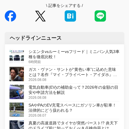
\
記事をシェアする
/
ヘッドラインニュース
シエンタvsルーミーvsフリード｜ミニバン人気3車
種を徹底比較！
6時間前
ガス・ヴァン・サントが“黄色い車”に込めた意味
とは？名作『マイ・プライベート・アイダホ』が
初のデジタルリマスター版で復活
2026.08.08
電気自動車(EV)の補助金って？2026年の金額の目
安や申請方法を解説
2026.08.08
SAやPAのEV充電スペースにガソリン車が駐車！
法律的にどう扱われる？
2026.08.07
真夏の高速道路でタイヤが突然バースト!? 炎天下
のドライブ前に知っておくべき点検内容とは