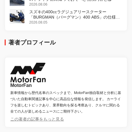
2026.08.06
スズキの400ccラグジュアリースクーター
「BURGMAN（バーグマン）400 ABS」の仕様を
変更し、8月18日に発売
2026.08.05
著者プロフィール
MotorFan
新車情報から歴代名車のスペックまで、MotorFan独自取材と分析に基
づいた自動車関連記事を中心に高品位な情報を発信します。 カーライ
フを楽しむトピックあり、業界動向を探る考察あり、クルマに関わる
全ての人が楽しめるニュースにご期待下さい。
この著者の記事をもっと見る