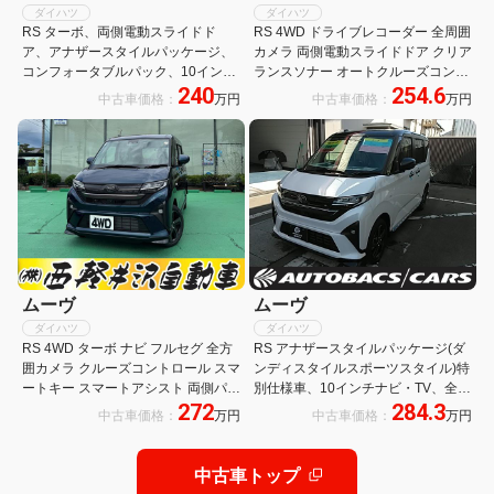
ダイハツ
ダイハツ
RS ターボ、両側電動スライドド
RS 4WD ドライブレコーダー 全周囲
ア、アナザースタイルパッケージ、
カメラ 両側電動スライドドア クリア
コンフォータブルパック、10インチ
ランスソナー オートクルーズコント
240
254.6
スタイリッシュナビ、ブラックマイ
ロール レーンアシスト 衝突被害軽減
中古車価格：
万円
中古車価格：
万円
カM/シャイニングホワイトP、シー
システム オートライト LEDヘッドラ
トヒーター、
ンプ スマートキー
ムーヴ
ムーヴ
ダイハツ
ダイハツ
RS 4WD ターボ ナビ フルセグ 全方
RS アナザースタイルパッケージ(ダ
囲カメラ クルーズコントロール スマ
ンディスタイルスポーツスタイル)特
ートキー スマートアシスト 両側パワ
別仕様車、10インチナビ・TV、全方
272
284.3
ースライドドア アイドリングストッ
位モニター、前後・車内・後方3カ
中古車価格：
万円
中古車価格：
万円
プ 修復歴無し 走行距離5km
メラドライブレコーダー、ETC2.0、
ブラインドスポットモニター
中古車トップ