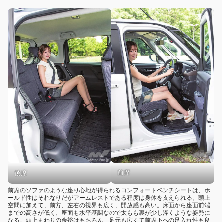
前席
後席
前席のソファのような座り心地が得られるコンフォートベンチシートは、ホ
ールド性はそれなりだがアームレストである程度は身体を支えられる。頭上
空間に加えて、前方、左右の視界も広く、開放感も高い。床面から座面前端
までの高さが低く、座面も水平基調なので太もも裏が少し浮くような姿勢に
なる。頭上まわりの余裕はもちろん、足元も広くて前席下への足入れ性も良