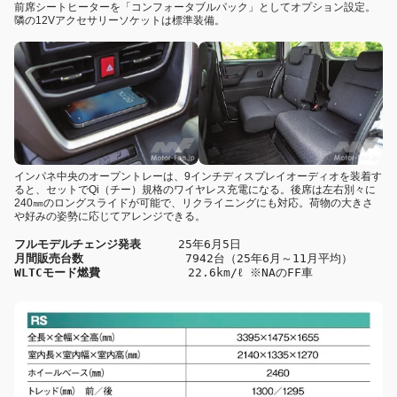
前席シートヒーターを「コンフォータブルパック」としてオプション設定。
隣の12Vアクセサリーソケットは標準装備。
インパネ中央のオープントレーは、9インチディスプレイオーディオを装着す
ると、セットでQi（チー）規格のワイヤレス充電になる。後席は左右別々に
240㎜のロングスライドが可能で、リクライニングにも対応。荷物の大きさ
や好みの姿勢に応じてアレンジできる。
フルモデルチェンジ発表
  　　25年6月5日 
月間販売台数 
　 　　　　　　 7942台（25年6月～11月平均）
WLTCモード燃費
 　　　　　　　22.6km/ℓ ※NAのFF車　