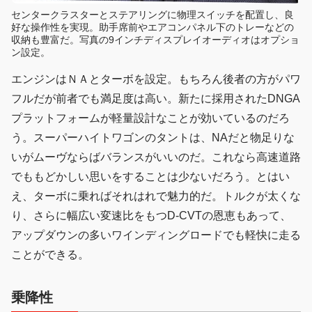
センタークラスターとステアリングに物理スイッチを配置し、良
好な操作性を実現。助手席前やエアコンパネル下のトレーなどの
収納も豊富だ。写真の9インチディスプレイオーディオはオプショ
ン設定。
エンジンはＮＡとターボを設定。もちろん後者の方がパワ
フルだが前者でも満足度は高い。新たに採用されたDNGA
プラットフォームが軽量設計なことが効いているのだろ
う。スーパーハイトワゴンのタントは、NAだと物足りな
いがムーヴならばバランスがいいのだ。これなら高速道路
でももどかしい思いをすることは少ないだろう。とはい
え、ターボに乗ればそれはれで魅力的だ。トルクが太くな
り、さらに幅広い変速比をもつD-CVTの恩恵もあって、
アップダウンの多いワインディングロードでも軽快に走る
ことができる。
乗降性