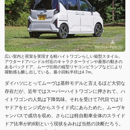
広い室内と荷室を実現する軽ハイトワゴンらしい箱型スタイル。
アウタードアハンドル付近のキャラクターラインや菱形の動きの
あるバックドア、ムーヴ伝統の縦型リヤコンビランプなどにより
躍動感も醸し出している。最小回転半径は4.7m。
ダイハツにとってムーヴは基幹モデルと言えるほど大切な
存在だが、近年ではスーパーハイトワゴンに押されて、ハ
イトワゴンの人気は下降気味。それを受けて7代目ではリ
ヤドアをヒンジ式からスライド式にあらためた。ムーヴキ
ャンバスで成功を収め、さらには軽自動車全体のスライド
ドア比率が約6割という現状をみれば当然の決断だろう。