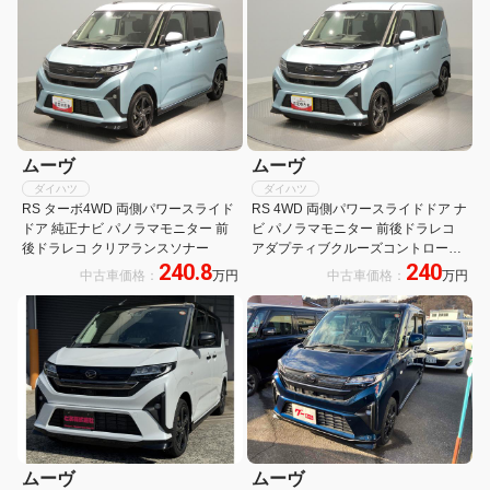
ムーヴ
ムーヴ
ダイハツ
ダイハツ
RS ターボ4WD 両側パワースライド
RS 4WD 両側パワースライドドア ナ
ドア 純正ナビ パノラマモニター 前
ビ パノラマモニター 前後ドラレコ
後ドラレコ クリアランスソナー
アダプティブクルーズコントロール
240.8
240
クリアランスソナー
中古車価格：
万円
中古車価格：
万円
ムーヴ
ムーヴ