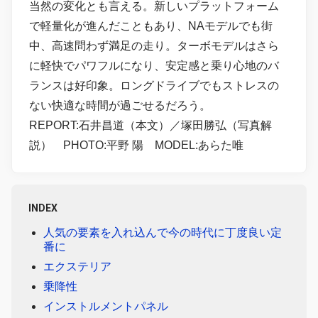
当然の変化とも言える。新しいプラットフォーム
で軽量化が進んだこともあり、NAモデルでも街
中、高速問わず満足の走り。ターボモデルはさら
に軽快でパワフルになり、安定感と乗り心地のバ
ランスは好印象。ロングドライブでもストレスの
ない快適な時間が過ごせるだろう。
REPORT:石井昌道（本文）／塚田勝弘（写真解
説） PHOTO:平野 陽 MODEL:あらた唯
INDEX
人気の要素を入れ込んで今の時代に丁度良い定
番に
エクステリア
乗降性
インストルメントパネル