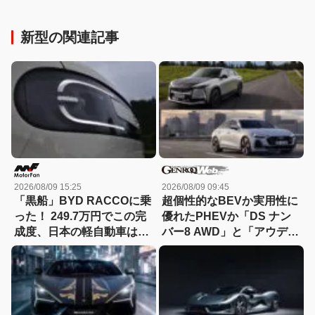
新型の関連記事
2026/08/09 15:25
2026/08/09 09:45
「黒船」BYD RACCOに乗
超個性的なBEVか実用性に
った！ 249.7万円でこの完
優れたPHEVか「DS ナン
成度、日本の軽自動車は大
バー8 AWD」と「アウディ
丈夫か？
A5 eハイブリッド」を比較