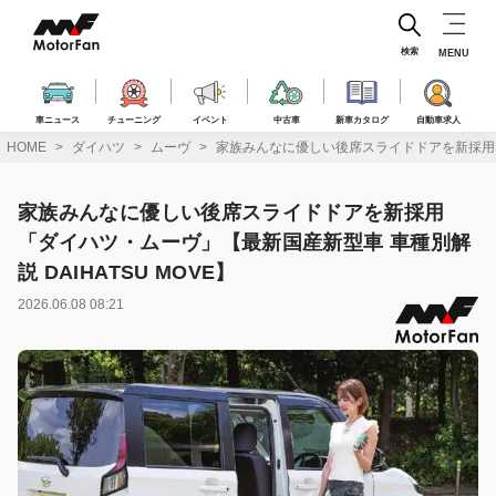
コ
ン
テ
検索
MENU
ン
ツ
へ
車ニュース
チューニング
イベント
中古車
新車カタログ
自動車求人
ス
HOME
ダイハツ
ムーヴ
家族みんなに優しい後席スライドドアを新採用「ダ
キ
ッ
プ
家族みんなに優しい後席スライドドアを新採用
「ダイハツ・ムーヴ」【最新国産新型車 車種別解
説 DAIHATSU MOVE】
2026.06.08 08:21