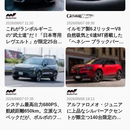
2026/08/07 11:30
2026/08/07 08:30
これがランボルギーニ
イルモア製6.2リッターV8
の“武士道”だ！「日本専用
自然吸気と6速MT搭載した
レヴエルト」が限定25台で
「ヘネシー ブラックバー
誕生!! その理由とは……？
ド」がデビュー【動画】
2026/08/07 07:35
2026/08/06 19:12
システム最高出力680PS、
アルファロメオ・ジュニア
航続距離650km。立派なス
に上品なシルバーアクセン
ペックだが、ボルボのフラ
トが際立つ140台限定の
ッグシップSUVの本当の魅
「スポルト スペチアーレ」