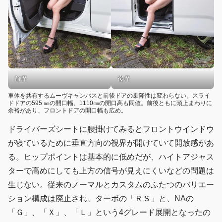
前席
後席
車体を共有するムーヴキャンバスと前後ドアの乗降性は変わらない。スライ
ドドアの595 ㎜の開口幅、1110㎜の開口高も同値。前後ともに頭上まわりに
余裕があり、フロントドアの開口幅も広め。
ドライバーズシートに腰掛けてみるとフロントウインドウ
が寝ているために垂直方向の視界が開けていて開放感があ
る。ヒップポイントは基本的に低めだが、ハイトアジャス
ターで高めにしても上方の信号が見えにくいなどの問題は
生じない。従来のノーマルとカスタムのふたつのバリエー
ション構成は廃止され、ターボの「ＲＳ」と、NAの
「Ｇ」、「Ｘ」、「Ｌ」という4グレード展開となったの