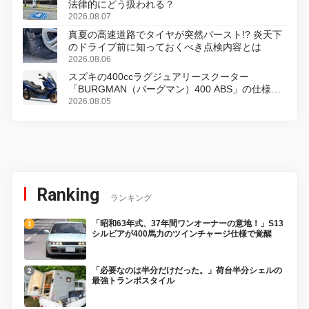
法律的にどう扱われる？
2026.08.07
真夏の高速道路でタイヤが突然バースト!? 炎天下
のドライブ前に知っておくべき点検内容とは
2026.08.06
スズキの400ccラグジュアリースクーター
「BURGMAN（バーグマン）400 ABS」の仕様を
変更し、8月18日に発売
2026.08.05
Ranking
ランキング
「昭和63年式、37年間ワンオーナーの意地！」S13
シルビアが400馬力のツインチャージ仕様で覚醒
「必要なのは半分だけだった。」荷台半分シェルの
最強トランポスタイル