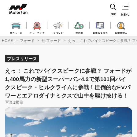
コ
ン
テ
検索
MENU
ン
ツ
へ
車ニュース
チューニング
イベント
中古車
新車カタログ
自動車求人
ス
HOME
フォード
他 フォード
えっ！ これでパイクスピークに参戦？ フ
キ
ッ
プ
プレスリリース
えっ！ これでパイクスピークに参戦？ フォードが
1,400馬力の新型スーパーバン4.2で第101回パイ
クスピーク・ヒルクライムに参戦！圧倒的なEVパ
ワーとエアロダイナミクスで山中を駆け抜ける！
写真1枚目