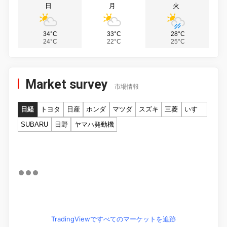
日
月
火
34°C
33°C
28°C
24°C
22°C
25°C
Market survey
市場情報
日経
トヨタ
日産
ホンダ
マツダ
スズキ
三菱
いすゞ
SUBARU
日野
ヤマハ発動機
TradingViewですべてのマーケットを追跡