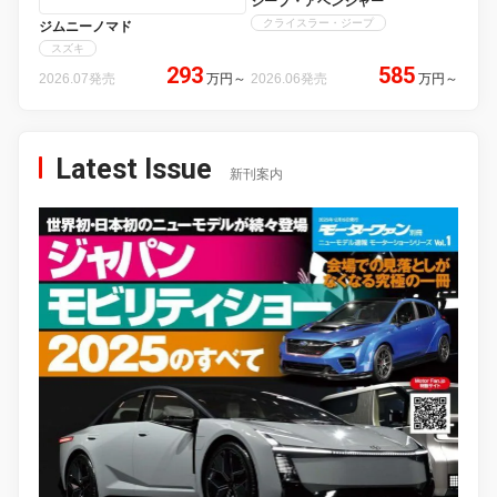
ジープ・アベンジャー
クライスラー・ジープ
ジムニーノマド
スズキ
293
585
2026.07発売
万円
～
2026.06発売
万円
～
Latest Issue
新刊案内