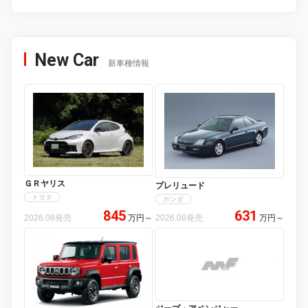
New Car
新車種情報
ＧＲヤリス
プレリュード
トヨタ
ホンダ
845
631
2026.08発売
万円
～
2026.08発売
万円
～