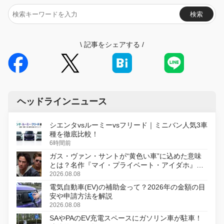
検索
\
記事をシェアする
/
ヘッドラインニュース
シエンタvsルーミーvsフリード｜ミニバン人気3車
種を徹底比較！
6時間前
ガス・ヴァン・サントが“黄色い車”に込めた意味
とは？名作『マイ・プライベート・アイダホ』が
初のデジタルリマスター版で復活
2026.08.08
電気自動車(EV)の補助金って？2026年の金額の目
安や申請方法を解説
2026.08.08
SAやPAのEV充電スペースにガソリン車が駐車！