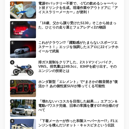
電源やバッテリー不要で、-1℃の飲めるシャーベッ
ト状ドリンクを生成。現場作業やアウトドアに「ア
イススラリーメーカー」が便利！
「18歳、父から譲り受けたS130」そこから始まっ
た、ひとりの走り屋とフェアレディZの物語
これがクラウン!?「躍動感がたまらないスポーツエ
ステート！」エッジを強調したエアロに22インチホ
イールで武装
排ガス規制をクリアした、2ストVツインバイク、
VINS。排気量は249.5cc、83HPを絞り出す。その
エンジンの技術とは
ホンダ新型「エレメント」で“まさかの観音開き”復
活か？ あの個性派SUVが帰ってくる可能性
「壊れないハコスカを目指した結果…」エアコン＆
電動パワステ完備、旧車の常識を覆すGT-R仕様のす
べて
「下着メーカーが作った和製スーパーカー!?」F1エ
ンジンを積んだジオット・キャスピタという伝説