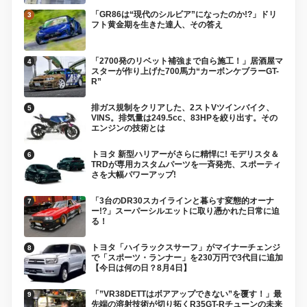
「GR86は“現代のシルビア”になったのか!?」ドリ
フト黄金期を生きた達人、その答え
「2700発のリベット補強まで自ら施工！」居酒屋マ
スターが作り上げた700馬力“カーボンケブラーGT-
R”
排ガス規制をクリアした、2ストVツインバイク、
VINS。排気量は249.5cc、83HPを絞り出す。その
エンジンの技術とは
トヨタ 新型ハリアーがさらに精悍に! モデリスタ＆
TRDが専用カスタムパーツを一斉発売、スポーティ
さを大幅パワーアップ!
「3台のDR30スカイラインと暮らす変態的オーナ
ー!?」スーパーシルエットに取り憑かれた日常に迫
る！
トヨタ「ハイラックスサーフ」がマイナーチェンジ
で「スポーツ・ランナー」を230万円で3代目に追加
【今日は何の日？8月4日】
「”VR38DETTはボアアップできない”を覆す！」最
先端の溶射技術が切り拓くR35GT-Rチューンの未来