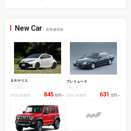
New Car
新車種情報
ＧＲヤリス
プレリュード
トヨタ
ホンダ
845
631
2026.08発売
万円
～
2026.08発売
万円
～