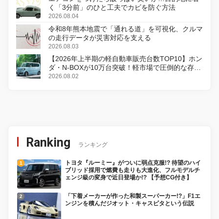
く「3分前」のひと工夫でカビを防ぐ方法
2026.08.04
令和8年熊本地震で「通れる道」を可視化、クルマ
の走行データが災害対応を支える
2026.08.03
【2026年上半期の軽自動車販売台数TOP10】ホン
ダ・N-BOXが10万台突破！軽市場で圧倒的な存在
感
2026.08.02
Ranking
ランキング
トヨタ『ルーミー』がついに弱点克服!? 待望のハイ
ブリッド採用で燃費も走りも大進化、フルモデルチ
ェンジ級の変身で近日登場か!? 【予想CG付き】
「下着メーカーが作った和製スーパーカー!?」F1エ
ンジンを積んだジオット・キャスピタという伝説