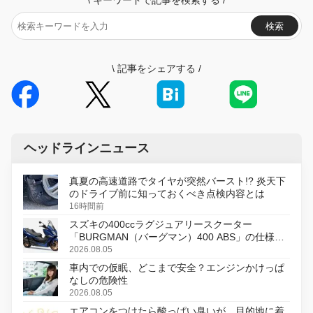
\
キーワードで記事を検索する
/
検索
\
記事をシェアする
/
ヘッドラインニュース
真夏の高速道路でタイヤが突然バースト!? 炎天下
のドライブ前に知っておくべき点検内容とは
16時間前
スズキの400ccラグジュアリースクーター
「BURGMAN（バーグマン）400 ABS」の仕様を
変更し、8月18日に発売
2026.08.05
車内での仮眠、どこまで安全？エンジンかけっぱ
なしの危険性
2026.08.05
エアコンをつけたら酸っぱい臭いが…目的地に着