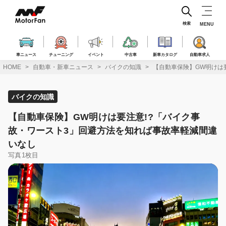
コ
ン
テ
検索
MENU
ン
ツ
へ
車ニュース
チューニング
イベント
中古車
新車カタログ
自動車求人
ス
HOME
自動車・新車ニュース
バイクの知識
【自動車保険】GW明けは
キ
ッ
プ
バイクの知識
【自動車保険】GW明けは要注意!?「バイク事
故・ワースト3」回避方法を知れば事故率軽減間違
いなし
写真1枚目