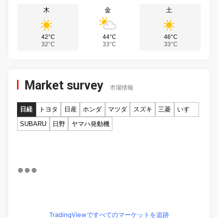
木
金
土
42°C
44°C
46°C
32°C
33°C
33°C
Market survey
市場情報
日経
トヨタ
日産
ホンダ
マツダ
スズキ
三菱
いすゞ
SUBARU
日野
ヤマハ発動機
TradingViewですべてのマーケットを追跡