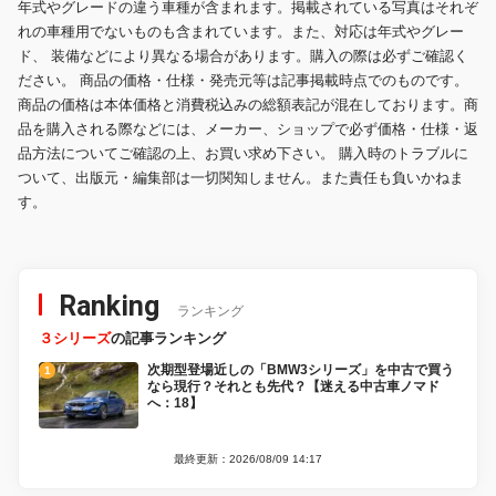
年式やグレードの違う車種が含まれます。掲載されている写真はそれぞ
れの車種用でないものも含まれています。また、対応は年式やグレー
ド、 装備などにより異なる場合があります。購入の際は必ずご確認く
ださい。 商品の価格・仕様・発売元等は記事掲載時点でのものです。
商品の価格は本体価格と消費税込みの総額表記が混在しております。商
品を購入される際などには、メーカー、ショップで必ず価格・仕様・返
品方法についてご確認の上、お買い求め下さい。 購入時のトラブルに
ついて、出版元・編集部は一切関知しません。また責任も負いかねま
す。
Ranking
ランキング
３シリーズ
の記事ランキング
次期型登場近しの「BMW3シリーズ」を中古で買う
なら現行？それとも先代？【迷える中古車ノマド
へ：18】
最終更新：2026/08/09 14:17