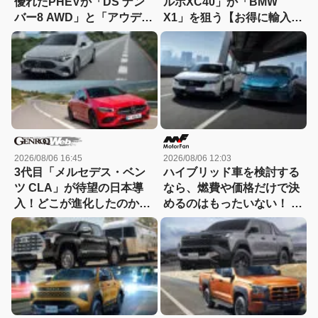
優れたPHEVか「DS ナン
ルボXC40」か「BMW
バー8 AWD」と「アウディ
X1」を狙う【お得に輸入中
A5 eハイブリッド」を比較
古車を選ぶなら：11】
2026/08/06 16:45
2026/08/06 12:03
3代目「メルセデス・ベン
ハイブリッド車を検討する
ツ CLA」が待望の日本導
なら、燃費や価格だけで決
入！どこが進化したのか先
めるのはもったいない！ ト
代とエンジン車同士で比較
ヨタとホンダでハイブリッ
ド車の「走りの個性」が異
なるのには理由があった