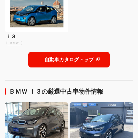
ｉ３
ＢＭＷ
自動車カタログトップ
ＢＭＷ ｉ３の厳選中古車物件情報