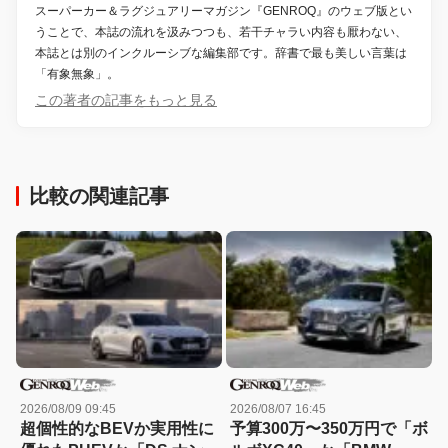
スーパーカー＆ラグジュアリーマガジン『GENROQ』のウェブ版とい
うことで、本誌の流れを汲みつつも、若干チャラい内容も厭わない、
本誌とは別のインクルーシブな編集部です。辞書で最も美しい言葉は
「有象無象」。
この著者の記事をもっと見る
比較の関連記事
2026/08/09 09:45
2026/08/07 16:45
超個性的なBEVか実用性に
予算300万〜350万円で「ボ