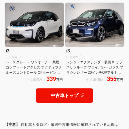
ニター
キングサポート ドライビングアシス
ト+ 19タービンスタイリングAW シ
ートヒーター
i3
i3
ＢＭＷ
ＢＭＷ
ベースグレード ワンオーナー 禁煙
レンジ・エクステンダー装備車 ガラ
コンフォートアクセス アクティブク
スサンルーフ プライバシーガラス ブ
ルーズコントロール OPタービン
ラウンレザー 20インチOPアルミホ
339
355
19AW ドライビングアシストプラス
イール シートヒーター パーキングア
中古車価格：
万円
中古車価格：
万円
パーキングアシスト リアカメラ コン
シスト LEDヘッドライト アクティブ
フォートPKG オートAC ミラーETC
クルーズコントロール ドライビング
アシストプラス
中古車トップ
【注意】
自動車カタログ・厳選中古車情報に掲載されている写真は、