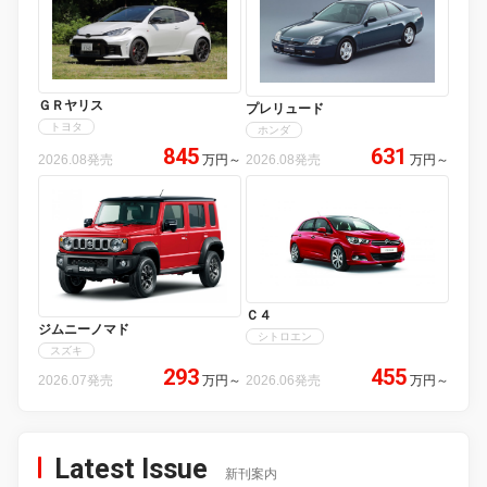
ＧＲヤリス
プレリュード
トヨタ
ホンダ
845
631
2026.08発売
万円
～
2026.08発売
万円
～
Ｃ４
ジムニーノマド
シトロエン
スズキ
293
455
2026.07発売
万円
～
2026.06発売
万円
～
Latest Issue
新刊案内