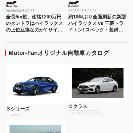
2026/08/06 08:37
2026/08/05 08:31
全長6m超、価格1200万円
約10年ぶり全面刷新の新型
のタンドラはハイラックス
ハイラックス vs 三菱トラ
の上位互換なのか? サイ
イトン! スペック・装備・
ズ・装備・走り・価格を徹
価格を比較、勝った点/惜し
底比較して分かった決定的
い点を徹底検証! 【新型ハ
な違い 【新型ハイラックス
イラックス 徹底比較】
Motor-Fanオリジナル自動車カタログ
徹底比較】
Ｃクラス
３シリーズ
メルセデス・ベンツ
ＢＭＷ