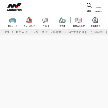
コ
ン
テ
検索
MENU
ン
ツ
へ
車ニュース
チューニング
イベント
中古車
新車カタログ
自動車求人
ス
HOME
ＢＭＷ
３シリーズ
フル電動モデルに生まれ変わった長年のライ
キ
ッ
プ