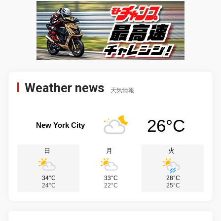
Weather news
天気情報
26°C
New York City
日
月
火
34°C
33°C
28°C
24°C
22°C
25°C