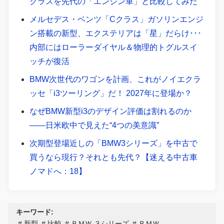
クラスを先代の「エンジン車」と比較してみた
メルセデス・ベンツ「Cクラス」ガソリンエンジ
ン搭載の新型、エクステリアは「星」だらけ･･･
内部にはローラーダイヤル＆物理的トグルスイ
ッチが復活
BMW次世代のワゴンを計画、これがノイエクラ
ッセ「i3ツーリング」だ！ 2027年に登場か？
なぜBMW新型i3のデザイン評価は割れるのか
――日米欧中で見えた“4つの美意識”
次期型登場近しの「BMW3シリーズ」を中古で
買うなら現行？それとも先代？【迷える中古車
ノマドへ：18】
キーワード:
新型
比較
ＢＭＷ ３シリーズ
ＢＭＷ