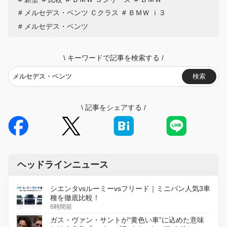
メルセデス・ベンツ Ｃクラス
ＢＭＷ ｉ３
メルセデス・ベンツ
\
キーワードで記事を検索する
/
検索
\
記事をシェアする
/
ヘッドラインニュース
シエンタvsルーミーvsフリード｜ミニバン人気3車
種を徹底比較！
6時間前
ガス・ヴァン・サントが“黄色い車”に込めた意味