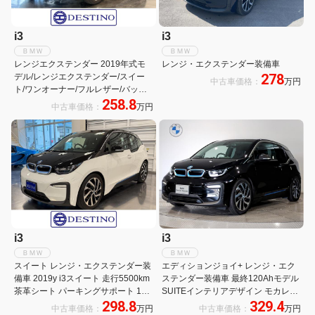
i3
i3
ＢＭＷ
ＢＭＷ
レンジエクステンダー 2019年式モ
レンジ・エクステンダー装備車
278
デル/レンジエクステンダー/スイー
中古車価格：
万円
ト/ワンオーナー/フルレザー/バック
258.8
カメラ/ETC2.0車載器
中古車価格：
万円
i3
i3
ＢＭＷ
ＢＭＷ
スイート レンジ・エクステンダー装
エディションジョイ+ レンジ・エク
備車 2019y i3スイート 走行5500km
ステンダー装備車 最終120Ahモデル
茶革シート パーキングサポート 19
SUITEインテリアデザイン モカレザ
298.8
329.4
インチAW ETC 純正ナビ&バックモ
ーS プラスPKG harman/kardon パー
中古車価格：
万円
中古車価格：
万円