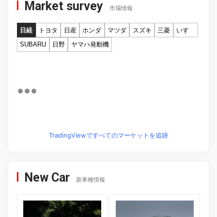
Market survey
市場情報
日経
トヨタ
日産
ホンダ
マツダ
スズキ
三菱
いすゞ
SUBARU
日野
ヤマハ発動機
TradingViewですべてのマーケットを追跡
New Car
新車種情報