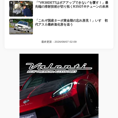
「”VR38DETTはボアアップできない”を覆す！」最
先端の溶射技術が切り拓くR35GT-Rチューンの未来
「これぞ国産ターボ黄金期の忘れ形見！」いすゞ初
代アスカ最終進化形を追う
最終更新：2026/08/07 02:09