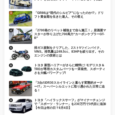
「GR86は“現代のシルビア”になったのか!?」ドリ
フト黄金期を生きた達人、その答え
「2700発のリベット補強まで自ら施工！」居酒屋マ
スターが作り上げた700馬力“カーボンケブラーGT-
R”
排ガス規制をクリアした、2ストVツインバイク、
VINS。排気量は249.5cc、83HPを絞り出す。その
エンジンの技術とは
トヨタ 新型ハリアーがさらに精悍に! モデリスタ＆
TRDが専用カスタムパーツを一斉発売、スポーティ
さを大幅パワーアップ!
「3台のDR30スカイラインと暮らす変態的オーナ
ー!?」スーパーシルエットに取り憑かれた日常に迫
る！
トヨタ「ハイラックスサーフ」がマイナーチェンジ
で「スポーツ・ランナー」を230万円で3代目に追加
【今日は何の日？8月4日】