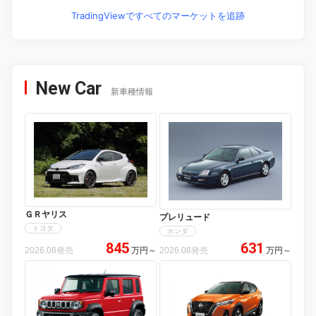
TradingViewですべてのマーケットを追跡
New Car
新車種情報
ＧＲヤリス
プレリュード
トヨタ
ホンダ
845
631
2026.08発売
万円
～
2026.08発売
万円
～