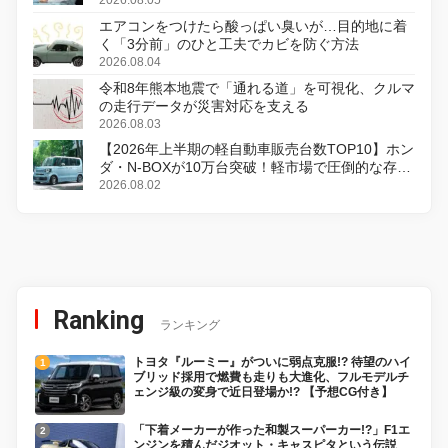
エアコンをつけたら酸っぱい臭いが…目的地に着
く「3分前」のひと工夫でカビを防ぐ方法
2026.08.04
令和8年熊本地震で「通れる道」を可視化、クルマ
の走行データが災害対応を支える
2026.08.03
【2026年上半期の軽自動車販売台数TOP10】ホン
ダ・N-BOXが10万台突破！軽市場で圧倒的な存在
感
2026.08.02
Ranking
ランキング
トヨタ『ルーミー』がついに弱点克服!? 待望のハイ
ブリッド採用で燃費も走りも大進化、フルモデルチ
ェンジ級の変身で近日登場か!? 【予想CG付き】
「下着メーカーが作った和製スーパーカー!?」F1エ
ンジンを積んだジオット・キャスピタという伝説