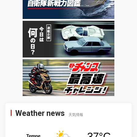
Weather news
天気情報
37°C
Tempe