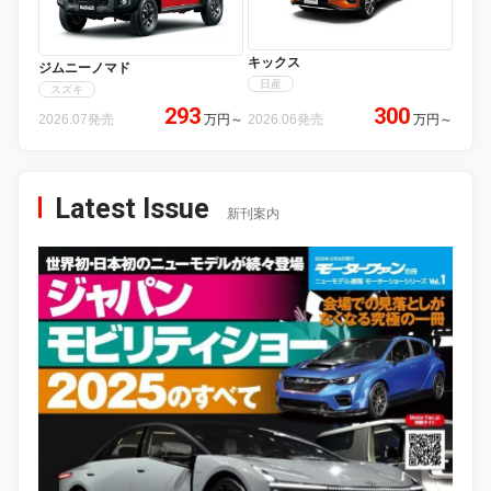
キックス
ジムニーノマド
日産
スズキ
293
300
2026.07発売
万円
～
2026.06発売
万円
～
Latest Issue
新刊案内