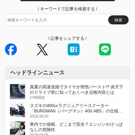
\
キーワードで記事を検索する
/
検索
\
記事をシェアする
/
ヘッドラインニュース
真夏の高速道路でタイヤが突然バースト!? 炎天下
のドライブ前に知っておくべき点検内容とは
17時間前
スズキの400ccラグジュアリースクーター
「BURGMAN（バーグマン）400 ABS」の仕様を
変更し、8月18日に発売
2026.08.05
車内での仮眠、どこまで安全？エンジンかけっぱ
なしの危険性
2026.08.05