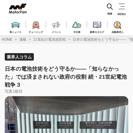
コ
ン
テ
検索
MENU
ン
ツ
へ
車ニュース
チューニング
イベント
中古車
新車カタログ
自動車求人
ス
HOME
連載
21世紀の電池攻防戦
日本の電池技術をどう守るか——「知
キ
ッ
プ
業界人コラム
日本の電池技術をどう守るか——「知らなかっ
た」では済まされない政府の役割 続・21世紀電池
戦争３
写真1枚目