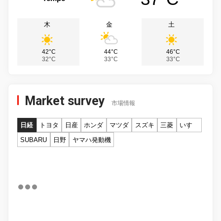
木
金
土
42°C
44°C
46°C
32°C
33°C
33°C
Market survey
市場情報
日経
トヨタ
日産
ホンダ
マツダ
スズキ
三菱
いすゞ
SUBARU
日野
ヤマハ発動機