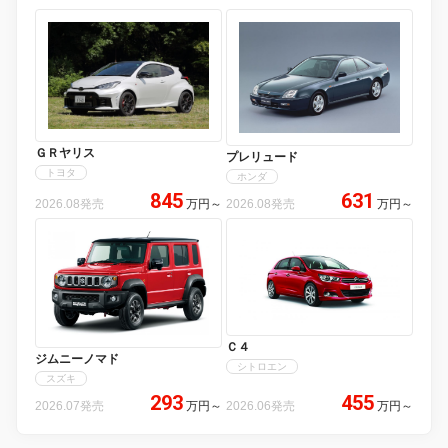
ＧＲヤリス
プレリュード
トヨタ
ホンダ
845
631
2026.08発売
万円
～
2026.08発売
万円
～
Ｃ４
ジムニーノマド
シトロエン
スズキ
293
455
2026.07発売
万円
～
2026.06発売
万円
～