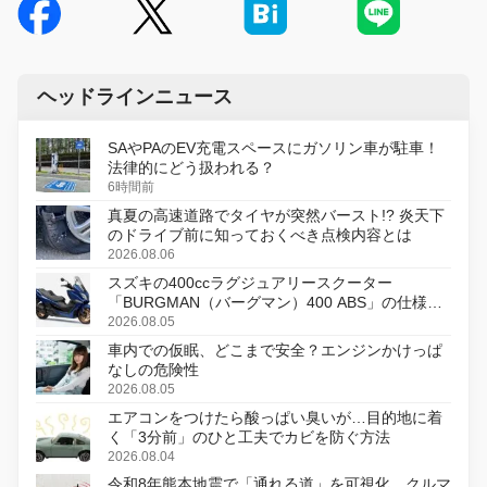
ヘッドラインニュース
SAやPAのEV充電スペースにガソリン車が駐車！
法律的にどう扱われる？
6時間前
真夏の高速道路でタイヤが突然バースト!? 炎天下
のドライブ前に知っておくべき点検内容とは
2026.08.06
スズキの400ccラグジュアリースクーター
「BURGMAN（バーグマン）400 ABS」の仕様を
変更し、8月18日に発売
2026.08.05
車内での仮眠、どこまで安全？エンジンかけっぱ
なしの危険性
2026.08.05
エアコンをつけたら酸っぱい臭いが…目的地に着
く「3分前」のひと工夫でカビを防ぐ方法
2026.08.04
令和8年熊本地震で「通れる道」を可視化、クルマ