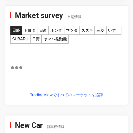
Market survey
市場情報
日経
トヨタ
日産
ホンダ
マツダ
スズキ
三菱
いすゞ
SUBARU
日野
ヤマハ発動機
TradingViewですべてのマーケットを追跡
New Car
新車種情報