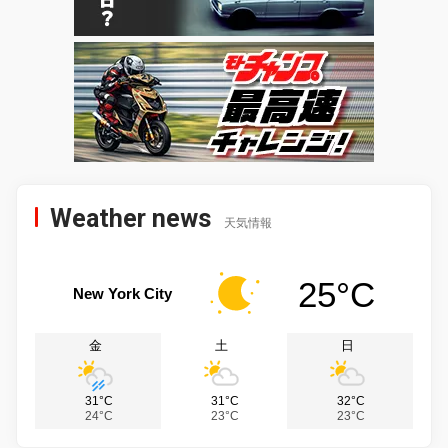
Weather news
天気情報
25°C
New York City
金
土
日
31°C
31°C
32°C
24°C
23°C
23°C