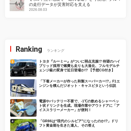
の走行データが災害対応を支える
2026.08.03
Ranking
ランキング
トヨタ『ルーミー』がついに弱点克服!? 待望のハイ
ブリッド採用で燃費も走りも大進化、フルモデルチ
ェンジ級の変身で近日登場か!? 【予想CG付き】
「下着メーカーが作った和製スーパーカー!?」F1エ
ンジンを積んだジオット・キャスピタという伝説
電源やバッテリー不要で、-1℃の飲めるシャーベッ
ト状ドリンクを生成。現場作業やアウトドアに「ア
イススラリーメーカー」が便利！
「GR86は“現代のシルビア”になったのか!?」ドリ
フト黄金期を生きた達人、その答え