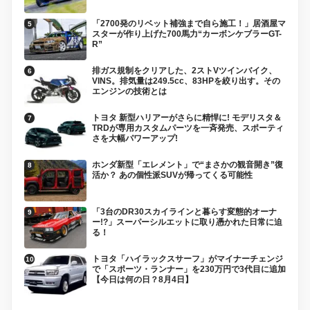
「2700発のリベット補強まで自ら施工！」居酒屋マ
スターが作り上げた700馬力“カーボンケブラーGT-
R”
排ガス規制をクリアした、2ストVツインバイク、
VINS。排気量は249.5cc、83HPを絞り出す。その
エンジンの技術とは
トヨタ 新型ハリアーがさらに精悍に! モデリスタ＆
TRDが専用カスタムパーツを一斉発売、スポーティ
さを大幅パワーアップ!
ホンダ新型「エレメント」で“まさかの観音開き”復
活か？ あの個性派SUVが帰ってくる可能性
「3台のDR30スカイラインと暮らす変態的オーナ
ー!?」スーパーシルエットに取り憑かれた日常に迫
る！
トヨタ「ハイラックスサーフ」がマイナーチェンジ
で「スポーツ・ランナー」を230万円で3代目に追加
【今日は何の日？8月4日】