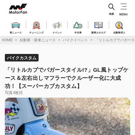
コ
ン
テ
検索
MENU
ン
ツ
へ
車ニュース
チューニング
イベント
中古車
新車カタログ
自動車求人
ス
HOME
自動車・新車ニュース
バイクイベント
「リトルカブでバガース
キ
ッ
プ
バイクカスタム
「リトルカブでバガースタイル!?」GL風トップケ
ース＆左右出しマフラーでクルーザー化に大成
功！【スーパーカブカスタム】
写真4枚目