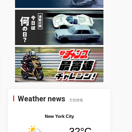
Weather news
天気情報
New York City
32°C