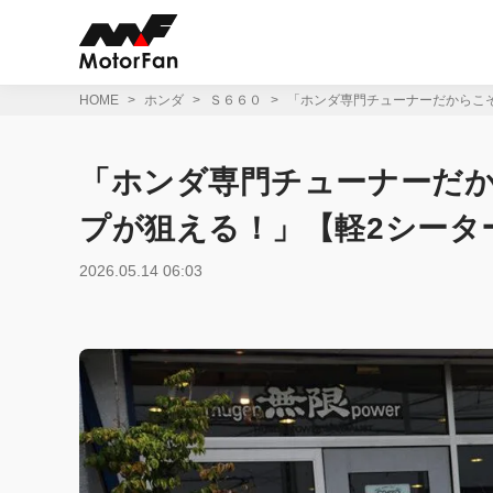
コ
ン
テ
ン
ツ
HOME
ホンダ
Ｓ６６０
「ホンダ専門チューナーだからこ
へ
ス
キ
「ホンダ専門チューナーだ
ッ
プ
プが狙える！」【軽2シータ
2026.05.14 06:03