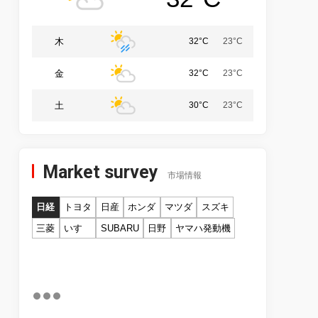
木
32°C
23°C
金
32°C
23°C
土
30°C
23°C
Market survey
市場情報
日経
トヨタ
日産
ホンダ
マツダ
スズキ
三菱
いすゞ
SUBARU
日野
ヤマハ発動機