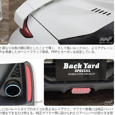
と異なり台形の開口部としたことで薄く、そして低いルックスに。よりアグレッシ
力を考慮したガーニーフラップ形状。FRPとカーボンを設定している。
しにセパレートタイプのタイコが見えるレイアウト。マフラー装着には純正バンパ
け感をできるだけ抑える。純正マフラー用に設けられたリアバンパーの切り欠き部