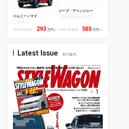
ジープ・アベンジャー
ジムニーノマド
クライスラー・ジープ
スズキ
293
585
2026.07発売
万円
～
2026.06発売
万円
～
Latest Issue
新刊案内