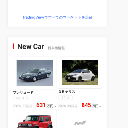
TradingViewですべてのマーケットを追跡
New Car
新車種情報
ＧＲヤリス
プレリュード
トヨタ
ホンダ
631
845
2026.08発売
万円
～
2026.08発売
万円
～