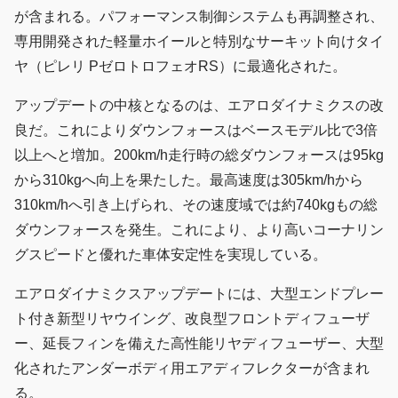
が含まれる。パフォーマンス制御システムも再調整され、
専用開発された軽量ホイールと特別なサーキット向けタイ
ヤ（ピレリ PゼロトロフェオRS）に最適化された。
アップデートの中核となるのは、エアロダイナミクスの改
良だ。これによりダウンフォースはベースモデル比で3倍
以上へと増加。200km/h走行時の総ダウンフォースは95kg
から310kgへ向上を果たした。最高速度は305km/hから
310km/hへ引き上げられ、その速度域では約740kgもの総
ダウンフォースを発生。これにより、より高いコーナリン
グスピードと優れた車体安定性を実現している。
エアロダイナミクスアップデートには、大型エンドプレー
ト付き新型リヤウイング、改良型フロントディフューザ
ー、延長フィンを備えた高性能リヤディフューザー、大型
化されたアンダーボディ用エアディフレクターが含まれ
る。