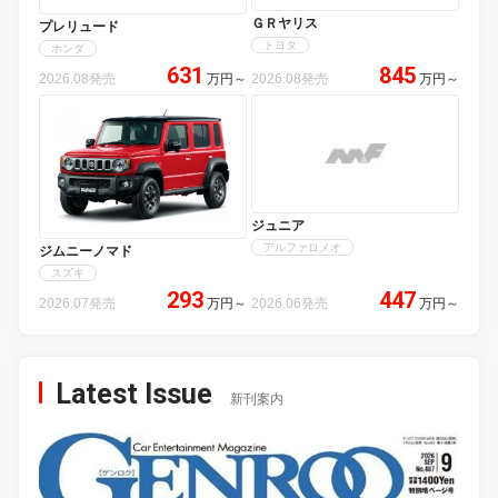
ＧＲヤリス
プレリュード
トヨタ
ホンダ
631
845
2026.08発売
万円
～
2026.08発売
万円
～
ジュニア
アルファロメオ
ジムニーノマド
スズキ
293
447
2026.07発売
万円
～
2026.06発売
万円
～
Latest Issue
新刊案内