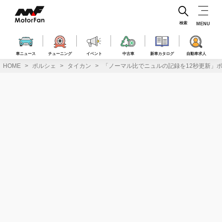
コ
ン
テ
検索
MENU
ン
ツ
へ
車ニュース
チューニング
イベント
中古車
新車カタログ
自動車求人
ス
HOME
ポルシェ
タイカン
「ノーマル比でニュルの記録を12秒更新」ポ
キ
ッ
プ