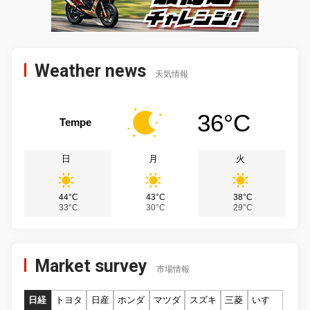
Weather news
天気情報
36°C
Tempe
日
月
火
44°C
43°C
38°C
33°C
30°C
29°C
Market survey
市場情報
日経
トヨタ
日産
ホンダ
マツダ
スズキ
三菱
いすゞ