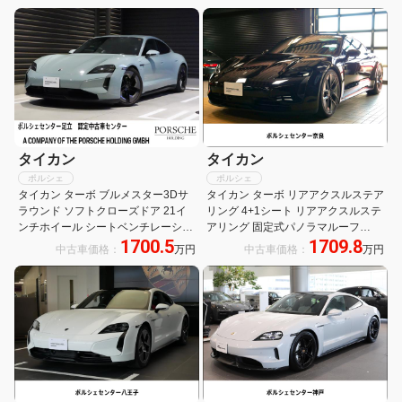
タイカン
タイカン
ポルシェ
ポルシェ
タイカン ターボ ブルメスター3Dサ
タイカン ターボ リアアクスルステア
ラウンド ソフトクローズドア 21イ
リング 4+1シート リアアクスルステ
ンチホイール シートベンチレーショ
アリング 固定式パノラマルーフ
1700.5
1709.8
ン アダプティブスポーツシート アク
BOSE シートベンチレーション
中古車価格：
万円
中古車価格：
万円
ティブレーンキーピング イルミネー
PSCB ソフトクローズドア パッセン
テッドライトストリップ プライバシ
ジャーディスプレイ 18wayシート
ーガラス