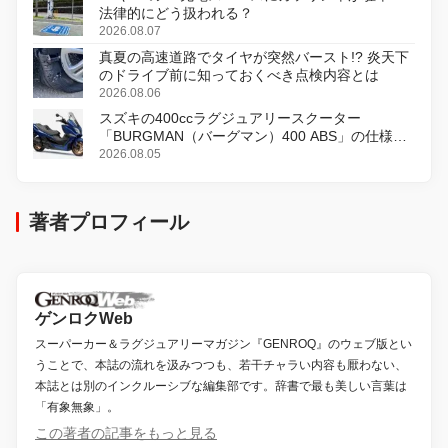
法律的にどう扱われる？
2026.08.07
真夏の高速道路でタイヤが突然バースト!? 炎天下
のドライブ前に知っておくべき点検内容とは
2026.08.06
スズキの400ccラグジュアリースクーター
「BURGMAN（バーグマン）400 ABS」の仕様を
変更し、8月18日に発売
2026.08.05
著者プロフィール
ゲンロクWeb
スーパーカー＆ラグジュアリーマガジン『GENROQ』のウェブ版とい
うことで、本誌の流れを汲みつつも、若干チャラい内容も厭わない、
本誌とは別のインクルーシブな編集部です。辞書で最も美しい言葉は
「有象無象」。
この著者の記事をもっと見る