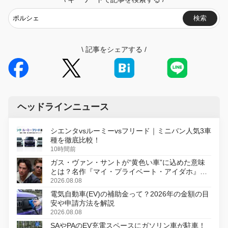
検索
\
記事をシェアする
/
ヘッドラインニュース
シエンタvsルーミーvsフリード｜ミニバン人気3車
種を徹底比較！
10時間前
ガス・ヴァン・サントが“黄色い車”に込めた意味
とは？名作『マイ・プライベート・アイダホ』が
初のデジタルリマスター版で復活
2026.08.08
電気自動車(EV)の補助金って？2026年の金額の目
安や申請方法を解説
2026.08.08
SAやPAのEV充電スペースにガソリン車が駐車！