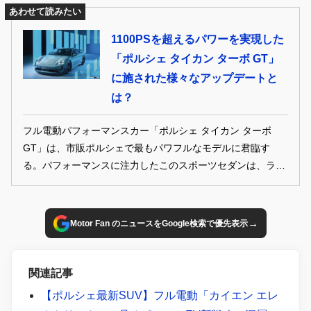
あわせて読みたい
1100PSを超えるパワーを実現した
「ポルシェ タイカン ターボ GT」
に施された様々なアップデートと
は？
フル電動パフォーマンスカー「ポルシェ タイカン ターボ
GT」は、市販ポルシェで最もパワフルなモデルに君臨す
る。パフォーマンスに注力したこのスポーツセダンは、ライ
バルたちを遥かに凌駕する走行性能を発揮。ローンチコント
ロール使用時の最高出力は760kW（1034PS）、オーバーブ
ーストを使うことで2秒間最大815kW（1108PS）にも達す
→
Motor Fan のニュースをGoogle検索で優先表示
る。
関連記事
【ポルシェ最新SUV】フル電動「カイエン エレ