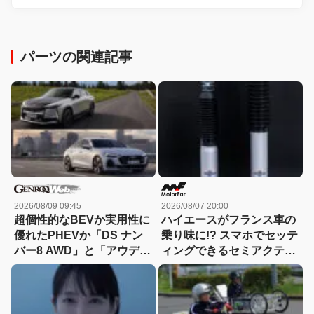
パーツの関連記事
2026/08/09 09:45
2026/08/07 20:00
超個性的なBEVか実用性に
ハイエースがフランス車の
優れたPHEVか「DS ナン
乗り味に!? スマホでセッテ
バー8 AWD」と「アウディ
ィングできるセミアクティ
A5 eハイブリッド」を比較
ブサスペンション！カヤバ
『ActRide』が凄い