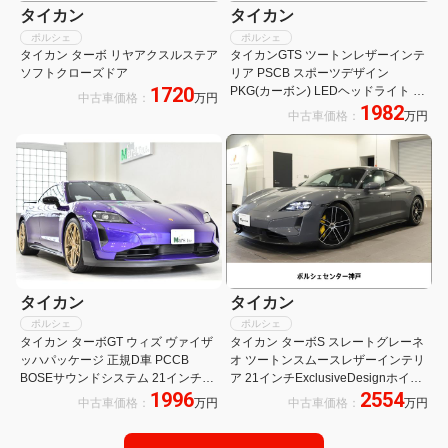
タイカン
タイカン
ポルシェ
ポルシェ
タイカン ターボ リヤアクスルステア
タイカンGTS ツートンレザーインテ
ソフトクローズドア
リア PSCB スポーツデザイン
1720
PKG(カーボン) LEDヘッドライト 21
中古車価格：
万円
1982
インチミッションデザインホイール
中古車価格：
万円
塗装ホイール パノラマルーフシステ
ム リアアクスルステアリング
タイカン
タイカン
ポルシェ
ポルシェ
タイカン ターボGT ウィズ ヴァイザ
タイカン ターボS スレートグレーネ
ッハパッケージ 正規D車 PCCB
オ ツートンスムースレザーインテリ
BOSEサウンドシステム 21インチ
ア 21インチExclusiveDesignホイー
1996
2554
TurboGT鍛造軽量ホイール カーボン
ル ハイグロスブラック塗装ホイール
中古車価格：
万円
中古車価格：
万円
製フルバケットシート カーボンドア
固定式パノラミックルーフ 4ゾーン
シルガード 右ハンドル 保証継承R10
クライメントコントロール