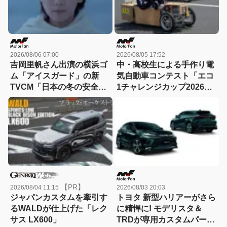
2026/08/06 07:00
2026/08/05 17:52
吉岡里帆さん出演の横浜ゴ
中・高校生による手作り電
ム「アイスガード」の新
気自動車コンテスト「エコ
TVCM「日本の冬の安全
1チャレンジカップ2026」
は、スタッドレスタイヤが
が8月22日に開催！
守る。」が8月から放映開
始！
【PR】
2026/08/04 11:15
2026/08/03 20:03
ジャパンカスタムを牽引す
トヨタ 新型ハリアーがさら
るWALDが仕上げた「レク
に精悍に! モデリスタ＆
サス LX600」
TRDが専用カスタムパーツ