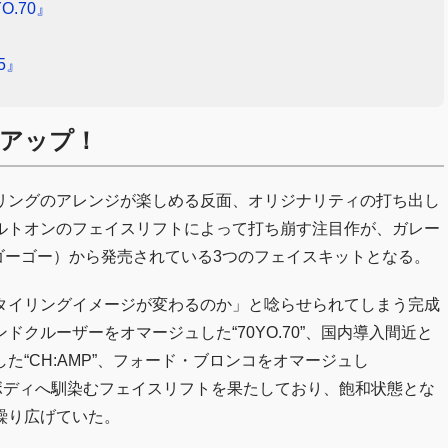
.70』
5』
アップ！
リングのアレンジが楽しめる反面、オリジナリティの打ち出し
ルトオンのフェイスリフトによって打ち崩す注目作が、ガレー
トゴーゴー）から発売されている3つのフェイスキットとなる。
タイリングイメージが変わるのか」と唸らせられてしまう完成
クルーザーをオマージュした“70YO.70”、国内導入間近と
“CH:AMP”、フォード・ブロンコをオマージュし
るボディへ馴染むフェイスリフトを果たしており、飽和状態とな
繰り広げていた。