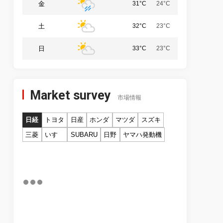
金
31°C
24°C
土
32°C
23°C
日
33°C
23°C
Market survey
市場情報
日経
トヨタ
日産
ホンダ
マツダ
スズキ
三菱
いすゞ
SUBARU
日野
ヤマハ発動機