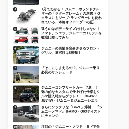
3分でわかる！ ジムニーやランドクルー
ザーの「ラダーフレーム」の意味〈 G
クラスにもジープ･ラングラーにも使わ
れている、本格オフローダーの証〉
違うのはボディサイズだけじゃない！
ノマド、シエラ、ジムニーの3モデルを
徹底比較してみた
ジムニーの表情を変身させるフロント
グリル、選択肢は8種類！
「そこにしまえるの!?」ジムニー乗り
必見のサンシェード！
ジムニーコンプリートカー「7選」！
魅力的なカスタムで仕上げた仕様をク
ルマ購入時からゲット！｜JB64W／
JB74W・ジムニー＆ジムニーシエラ
さらにソックリな「G62L」爆誕！ 『ジ
ムニーノマド』をAMG・G63テイスト
にチェンジ
注目の「ジムニー・ノマド」５ドア仕