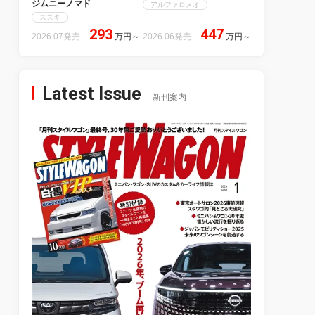
ジムニーノマド
アルファロメオ
スズキ
293
447
2026.07発売
万円
～
2026.06発売
万円
～
Latest Issue
新刊案内