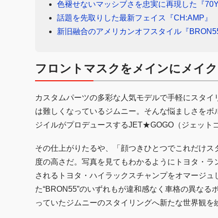
色褪せないマッシブさを忠実に再現した『70YO
話題を先取りした最新フェイス『CH:AMP』
新旧融合のアメリカンオフスタイル『BRON5
フロントマスクをメインにメイク
カスタムパーツの多彩な人気モデルで手軽にスタイ
は難しくなっているジムニー。そんな悩ましさをボ
ジイルがプロデュースするJET★GOGO（ジェッ
その仕上がりたるや、「顔つきひとつでこれだけス
度の高さだ。写真を見てもわかるようにトヨタ・ランド
されるトヨタ・ハイラックスチャンプをオマージュした
た“BRON55”のいずれもが違和感なく車格の異な
っていたジムニーのスタイリングへ新たな世界観を