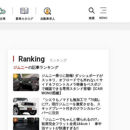
検索
MENU
古車
新車カタログ
自動車求人
Ranking
ランキング
ジムニー
の記事ランキング
ジムニー乗りに朗報! ダッシュボードが
スッキリ、オフロードでも外れない! サ
イド＆フロントカメラ映像をベスポジ
で確認できる専用スタンド登場!【CAR
MONO図鑑】
「シエラもノマドも無加工で『70顔』
に!?」現行ジムニーを激変させる、ス
キッドプレート付きのクラシカルバン
パーに注目
「ジムニーでちゃんと寝られるの!?」
前席完全フラット全長184cm！ 車中
泊マットが快適すぎる!!