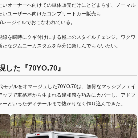
たいオーナーへ向けての単体販売だけにとどまらず、ノーマル
たいユーザーへ向けたコンプリートカー販売も
るガレージイルでおこなわれている。
視線を瞬時にクギ付けにする極上のスタイルチェンジ。ワクワ
新たなジムニーカスタムを存分に楽しんでもらいたい。
た『70YO.70』
モデルをオマージュした70YO.70は、無骨なマッシブフェイ
アップで車格差から生まれる違和感を巧みにカバーし、アドブ
ラーといったディテールまで抜かりなく作り込んできた。