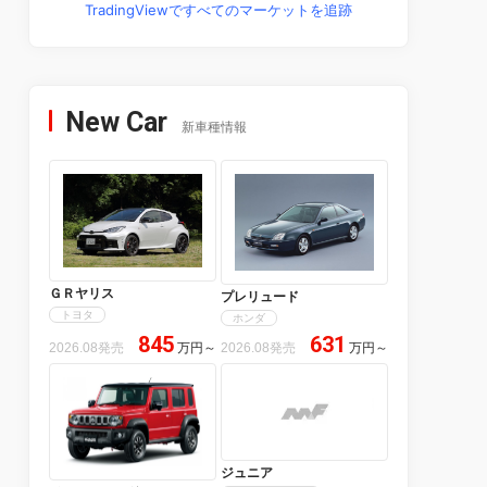
TradingViewですべてのマーケットを追跡
New Car
新車種情報
ＧＲヤリス
プレリュード
トヨタ
ホンダ
845
631
2026.08発売
万円
～
2026.08発売
万円
～
ジュニア