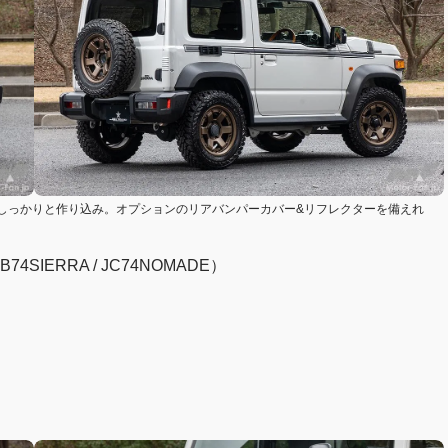
しっかりと作り込み。オプションのリアバンパーカバー&リフレクターを備えれ
 JB74SIERRA / JC74NOMADE）