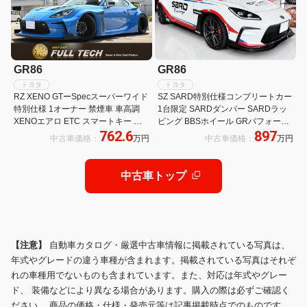
GR86
GR86
トヨタ
トヨタ
RZ XENO GTーSpecスーパーワイド
SZ SARD特別仕様コンプリートカー
特別仕様 1オーナー 禁煙車 車高調
1台限定 SARDダンパー SARDラッ
XENOエアロ ETC スマートキー 純
ピング BBSホイール GRパフォーマ
762.6
897
正メモリーナビ フルセグTV LEDヘ
ンスソフトウェア書換済み
中古車価格：
万円
中古車価格：
万円
ッドライト 18インチAW ドライブレ
コーダ
中古車トップ
【注意】
自動車カタログ・厳選中古車情報に掲載されている写真は、
年式やグレードの違う車種が含まれます。掲載されている写真はそれぞ
れの車種用でないものも含まれています。また、対応は年式やグレー
ド、 装備などにより異なる場合があります。購入の際は必ずご確認く
ださい。 商品の価格・仕様・発売元等は記事掲載時点でのものです。