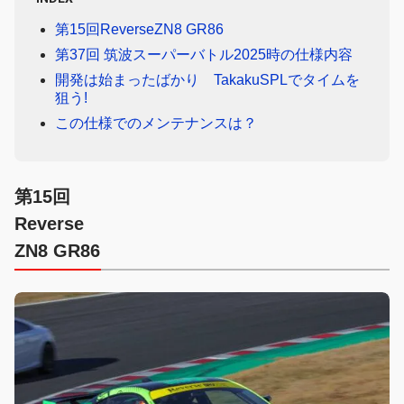
第15回ReverseZN8 GR86
第37回 筑波スーパーバトル2025時の仕様内容
開発は始まったばかり TakakuSPLでタイムを
狙う!
この仕様でのメンテナンスは？
第15回
Reverse
ZN8 GR86