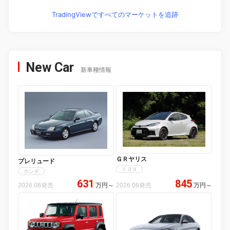
TradingViewですべてのマーケットを追跡
New Car
新車種情報
ＧＲヤリス
プレリュード
トヨタ
ホンダ
631
845
2026.08発売
万円
～
2026.08発売
万円
～