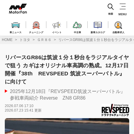
コ
ン
テ
検索
MENU
ン
ツ
へ
車ニュース
チューニング
イベント
中古車
新車カタログ
自動車求人
ス
HOME
トヨタ
ＧＲ８６
リバースGR86は筑波１分１秒台をラジアルタイ
キ
ッ
プ
リバースGR86は筑波１分１秒台をラジアルタイヤ
で狙う カギはオリジナル車高調の熟成。12月17日
開催『38th REVSPEED 筑波スーパーバトル』
に向けて
2025年12月18日『REVSPEED筑波スーパーバトル』
参戦車両紹介 Reverse ZN8 GR86
2026.07.06 17:10
2026.07.23 15:41 更新