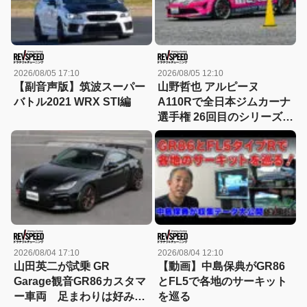
2026/08/05 17:10
2026/08/05 12:10
【副音声版】筑波スーパー
山野哲也 アルピーヌ
バトル2021 WRX STI編
A110Rで全日本ジムカーナ
選手権 26回目のシリーズチ
ャンピオンを獲得 連続タ
イトル記録も更新
2026/08/04 17:10
2026/08/04 12:10
山田英二が試乗 GR
【動画】中島保典がGR86
Garage観音GR86カスタマ
とFL5で各地のサーキット
ー車両 足まわりは好み！
を巡る