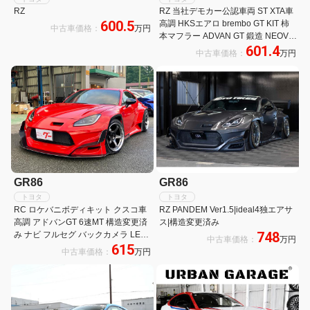
RZ
RZ 当社デモカー公認車両 ST XTA車
600.5
高調 HKSエアロ brembo GT KIT 柿
中古車価格：
万円
本マフラー ADVAN GT 鍛造 NEOVA
601.4
AD09 ALPINE 9型ナビ RECARO2脚
中古車価格：
万円
GR86
GR86
トヨタ
トヨタ
RC ロケバニボディキット クスコ車
RZ PANDEM Ver1.5|ideal4独エアサ
高調 アドバンGT 6速MT 構造変更済
ス|構造変更済み
748
み ナビ フルセグ バックカメラ LED
中古車価格：
万円
615
ヘッドライト
中古車価格：
万円