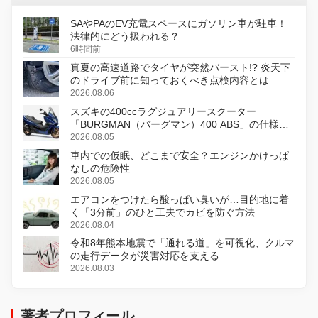
SAやPAのEV充電スペースにガソリン車が駐車！
法律的にどう扱われる？
6時間前
真夏の高速道路でタイヤが突然バースト!? 炎天下
のドライブ前に知っておくべき点検内容とは
2026.08.06
スズキの400ccラグジュアリースクーター
「BURGMAN（バーグマン）400 ABS」の仕様を
変更し、8月18日に発売
2026.08.05
車内での仮眠、どこまで安全？エンジンかけっぱ
なしの危険性
2026.08.05
エアコンをつけたら酸っぱい臭いが…目的地に着
く「3分前」のひと工夫でカビを防ぐ方法
2026.08.04
令和8年熊本地震で「通れる道」を可視化、クルマ
の走行データが災害対応を支える
2026.08.03
著者プロフィール