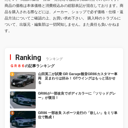
商品の価格は本体価格と消費税込みの総額表記が混在しております。商
品を購入される際などには、メーカー、ショップで必ず価格・仕様・返
品方法についてご確認の上、お買い求め下さい。 購入時のトラブルに
ついて、出版元・編集部は一切関知しません。また責任も負いかねま
す。
Ranking
ランキング
ＧＲ８６
の記事ランキング
山田英二が試乗 GR Garage観音GR86カスタマー車
両 足まわりは好み！ GTウイングはもっと活かせ
る
GR86が一部改良でボディカラーに「ソリッドグレ
ー」が復活！
GR86 一部改良 スポーツ走行の「欲しい」をミリ単
位で熟成！