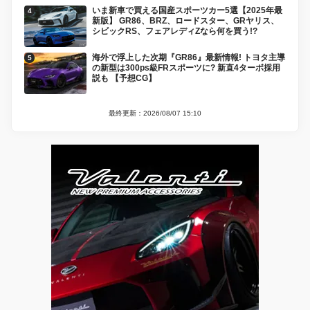
いま新車で買える国産スポーツカー5選【2025年最
新版】 GR86、BRZ、ロードスター、GRヤリス、
シビックRS、フェアレディZなら何を買う!?
海外で浮上した次期『GR86』最新情報! トヨタ主導
の新型は300ps級FRスポーツに? 新直4ターボ採用
説も 【予想CG】
最終更新：2026/08/07 15:10