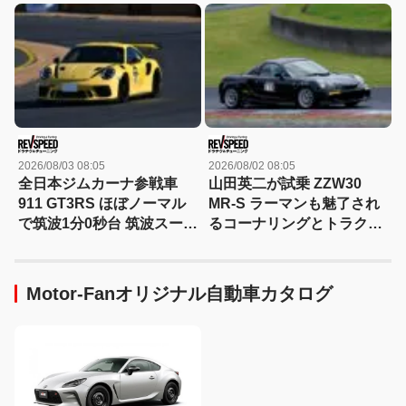
GTウイングはもっと活かせ
る
2026/08/03 08:05
2026/08/02 08:05
全日本ジムカーナ参戦車
山田英二が試乗 ZZW30
911 GT3RS ほぼノーマル
MR-S ラーマンも魅了され
で筑波1分0秒台 筑波スーパ
るコーナリングとトラクシ
ーバトル2025参戦車両紹介
ョン
Motor-Fanオリジナル自動車カタログ