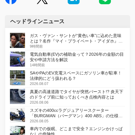
ヘッドラインニュース
ガス・ヴァン・サントが“黄色い車”に込めた意味
とは？名作『マイ・プライベート・アイダホ』が
初のデジタルリマスター版で復活
9時間前
電気自動車(EV)の補助金って？2026年の金額の目
安や申請方法を解説
14時間前
SAやPAのEV充電スペースにガソリン車が駐車！
法律的にどう扱われる？
2026.08.07
真夏の高速道路でタイヤが突然バースト!? 炎天下
のドライブ前に知っておくべき点検内容とは
2026.08.06
スズキの400ccラグジュアリースクーター
「BURGMAN（バーグマン）400 ABS」の仕様を
変更し、8月18日に発売
2026.08.05
車内での仮眠、どこまで安全？エンジンかけっぱ
なしの危険性