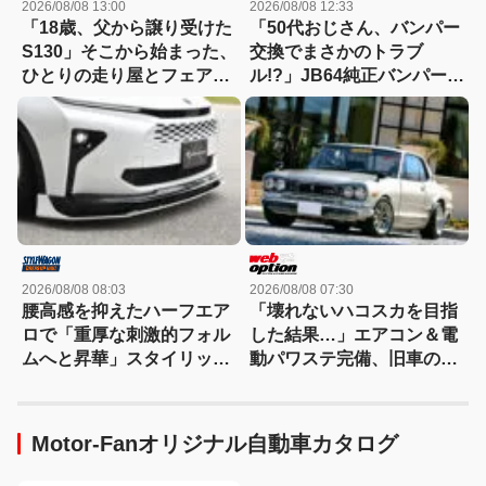
2026/08/08 13:00
2026/08/08 12:33
「18歳、父から譲り受けた
「50代おじさん、バンパー
S130」そこから始まった、
交換でまさかのトラブ
ひとりの走り屋とフェアレ
ル!?」JB64純正バンパー流
ディZの物語
用に挑戦したら、センサー
エラーも体験（涙）
2026/08/08 08:03
2026/08/08 07:30
腰高感を抑えたハーフエア
「壊れないハコスカを目指
ロで「重厚な刺激的フォル
した結果…」エアコン＆電
ムへと昇華」スタイリッシ
動パワステ完備、旧車の常
ュなエステートを構築
識を覆すGT-R仕様のすべて
Motor-Fanオリジナル自動車カタログ