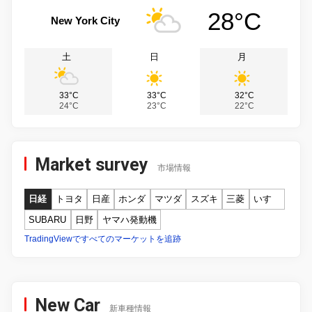
28°C
New York City
土
日
月
33°C
33°C
32°C
24°C
23°C
22°C
Market survey
市場情報
日経
トヨタ
日産
ホンダ
マツダ
スズキ
三菱
いすゞ
SUBARU
日野
ヤマハ発動機
TradingViewですべてのマーケットを追跡
New Car
新車種情報