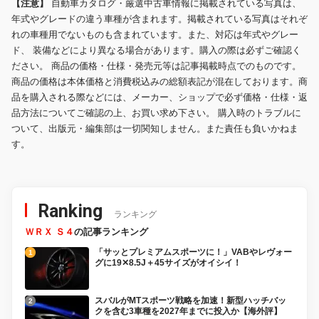
【注意】
自動車カタログ・厳選中古車情報に掲載されている写真は、
年式やグレードの違う車種が含まれます。掲載されている写真はそれぞ
れの車種用でないものも含まれています。また、対応は年式やグレー
ド、 装備などにより異なる場合があります。購入の際は必ずご確認く
ださい。 商品の価格・仕様・発売元等は記事掲載時点でのものです。
商品の価格は本体価格と消費税込みの総額表記が混在しております。商
品を購入される際などには、メーカー、ショップで必ず価格・仕様・返
品方法についてご確認の上、お買い求め下さい。 購入時のトラブルに
ついて、出版元・編集部は一切関知しません。また責任も負いかねま
す。
Ranking
ランキング
ＷＲＸ Ｓ４
の記事ランキング
「サッとプレミアムスポーツに！」VABやレヴォー
グに19✕8.5J＋45サイズがオイシイ！
スバルがMTスポーツ戦略を加速！新型ハッチバッ
クを含む3車種を2027年までに投入か【海外評】