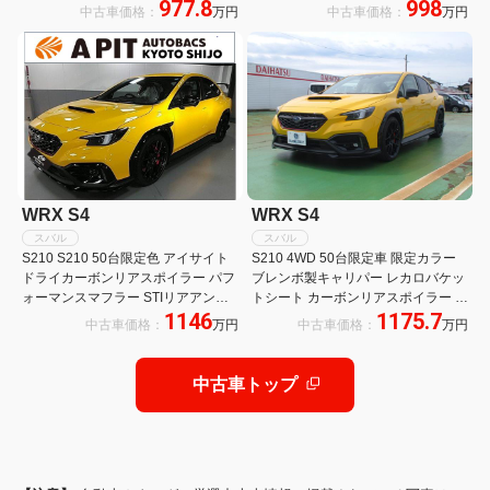
977.8
998
純正ブレンボブレーキ◇純正レカロ
ポイラーサイドシルプレート 純正本
中古車価格：
万円
中古車価格：
万円
レザーシート◇純正ZF社製電子制御
革レカロシート 走行300キロ台 委託
ダンパー
車
WRX S4
WRX S4
スバル
スバル
S210 S210 50台限定色 アイサイト
S210 4WD 50台限定車 限定カラー
ドライカーボンリアスポイラー パフ
ブレンボ製キャリパー レカロバケッ
ォーマンスマフラー STIリアアンダ
トシート カーボンリアスポイラー 純
1146
1175.7
ーディフューザー 11.6インチセンタ
正19AW STIスポイラー 純正11.6型
中古車価格：
万円
中古車価格：
万円
ーインフォメーション ハーマンカー
ディスプレイ ハーマンカードンスピ
ドンサウンドシステム
ーカー 登録済未使用車
中古車トップ