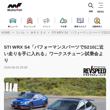
コ
ン
テ
検索
MENU
ン
ツ
へ
車ニュース
チューニング
イベント
中古車
新車カタログ
自動車求人
ス
HOME
スバル
ＷＲＸ Ｓ４
STI WRX S4「パフォーマンスパーツで
キ
ッ
プ
STI WRX S4「パフォーマンスパーツでS210に近
い走りを手に入れる」ワークスチューン試乗会よ
り
2026.06.03 20:00