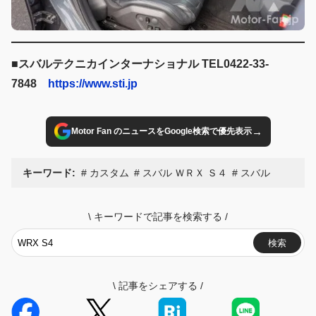
■スバルテクニカインターナショナル TEL0422-33-
7848
https://www.sti.jp
→
Motor Fan のニュースをGoogle検索で優先表示
キーワード:
カスタム
スバル ＷＲＸ Ｓ４
スバル
\
キーワードで記事を検索する
/
検索
\
記事をシェアする
/