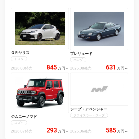
ＧＲヤリス
プレリュード
トヨタ
ホンダ
845
631
2026.08発売
万円
～
2026.08発売
万円
～
ジープ・アベンジャー
クライスラー・ジープ
ジムニーノマド
スズキ
293
585
2026.07発売
万円
～
2026.06発売
万円
～