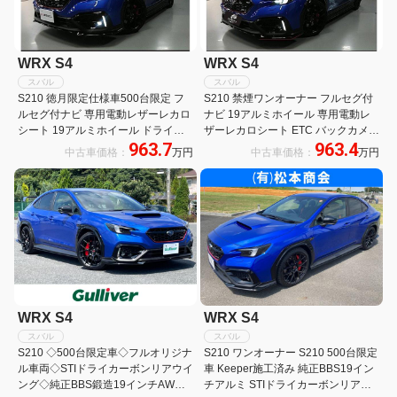
WRX S4
WRX S4
スバル
スバル
S210 徳月限定仕様車500台限定 フ
S210 禁煙ワンオーナー フルセグ付
ルセグ付ナビ 専用電動レザーレカロ
ナビ 19アルミホイール 専用電動レ
シート 19アルミホイール ドライカ
ザーレカロシート ETC バックカメラ
963.7
963.4
ーボンスポイラー ETC バックカメラ
スマートキー ドライカーボンスポイ
中古車価格：
万円
中古車価格：
万円
ラー
WRX S4
WRX S4
スバル
スバル
S210 ◇500台限定車◇フルオリジナ
S210 ワンオーナー S210 500台限定
ル車両◇STIドライカーボンリアウイ
車 Keeper施工済み 純正BBS19イン
ング◇純正BBS鍛造19インチAW◇
チアルミ STIドライカーボンリアス