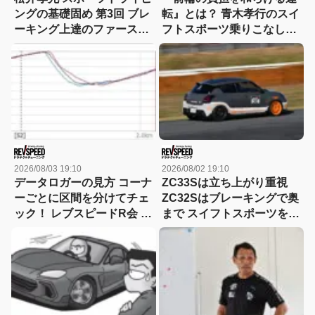
ングの基礎固め 第3回 ブレ
転』とは？ 青木孝行のスイ
ーキング上達のファースト
フトスポーツ乗りこなしド
ステップ
ラテク論
2026/08/03 19:10
2026/08/02 19:10
データロガーの見方 コーナ
ZC33Sは立ち上がり重視
ーごとに区間を分けてチェ
ZC32Sはブレーキングで奥
ック！ レブスピードR会 ド
まで スイフトスポーツを乗
ラテクの「傾向と対策」セ
りこなすには!? 蘓武喜和が
レクション
レクチャー