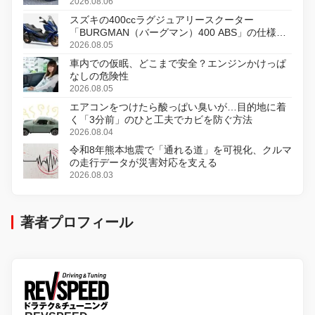
2026.08.06
スズキの400ccラグジュアリースクーター
「BURGMAN（バーグマン）400 ABS」の仕様を
変更し、8月18日に発売
2026.08.05
車内での仮眠、どこまで安全？エンジンかけっぱ
なしの危険性
2026.08.05
エアコンをつけたら酸っぱい臭いが…目的地に着
く「3分前」のひと工夫でカビを防ぐ方法
2026.08.04
令和8年熊本地震で「通れる道」を可視化、クルマ
の走行データが災害対応を支える
2026.08.03
著者プロフィール