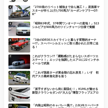
「2700発のリベット補強まで自ら施工！」居酒屋マ
スターが作り上げた700馬力“カーボンケブラーGT-
R”
「昭和63年式、37年間ワンオーナーの意地！」S13
シルビアが400馬力のツインチャージ仕様で覚醒
「3台のDR30スカイラインと暮らす変態的オーナ
ー!?」スーパーシルエットに取り憑かれた日常に迫
る！
これがクラウン!?「躍動感がたまらないスポーツエ
ステート！」エッジを強調したエアロに22インチホ
イールで武装
「これぞ国産ターボ黄金期の忘れ形見！」いすゞ初
代アスカ最終進化形を追う
「派手すぎないから街に馴染む！」KUHLが魅せる
新型クラウンセダンの“大人な”薄型フラップエアロ
「内装は昭和のキャバレー風!?」2.0LV6スーパーチ