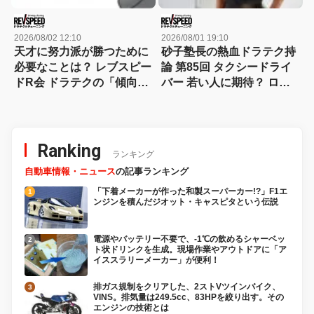
2026/08/02 12:10
2026/08/01 19:10
天才に努力派が勝つために
砂子塾長の熱血ドラテク持
必要なことは？ レブスピー
論 第85回 タクシードライ
ドR会 ドラテクの「傾向と
バー 若い人に期待？ ロボ
対策」セレクション
に期待？
Ranking
ランキング
自動車情報・ニュース
の記事ランキング
「下着メーカーが作った和製スーパーカー!?」F1エ
ンジンを積んだジオット・キャスピタという伝説
電源やバッテリー不要で、-1℃の飲めるシャーベッ
ト状ドリンクを生成。現場作業やアウトドアに「ア
イススラリーメーカー」が便利！
排ガス規制をクリアした、2ストVツインバイク、
VINS。排気量は249.5cc、83HPを絞り出す。その
エンジンの技術とは