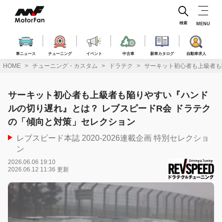
コ
ン
テ
検索
MENU
ン
ツ
へ
車ニュース
チューニング
イベント
中古車
新車カタログ
自動車求人
ス
HOME
チューニング・カスタム
ドラテク
サーキット初心者も上級者も
キ
ッ
プ
サーキット初心者も上級者も陥りやすい『ハンド
ルの切り遅れ』とは？ レブスピードR会 ドラテク
の「傾向と対策」セレクション
レブスピード本誌 2020-2026連載企画 特別セレクショ
ン
2026.06.06 19:10
2026.06.12 11:36 更新