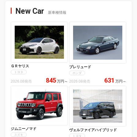
New Car
新車種情報
ＧＲヤリス
プレリュード
トヨタ
ホンダ
845
631
2026.08発売
万円
～
2026.08発売
万円
～
ジムニーノマド
ヴェルファイアハイブリッド
スズキ
トヨタ