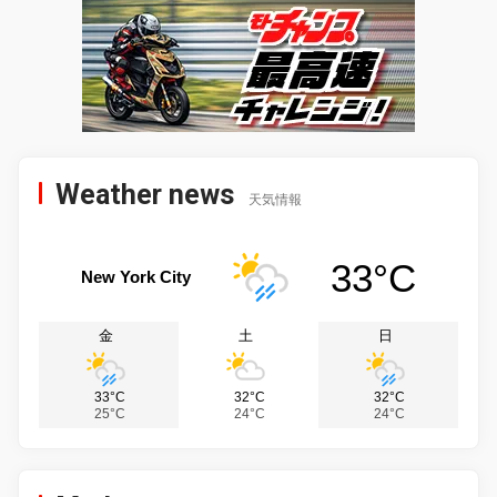
Weather news
天気情報
33°C
New York City
金
土
日
33°C
32°C
32°C
25°C
24°C
24°C