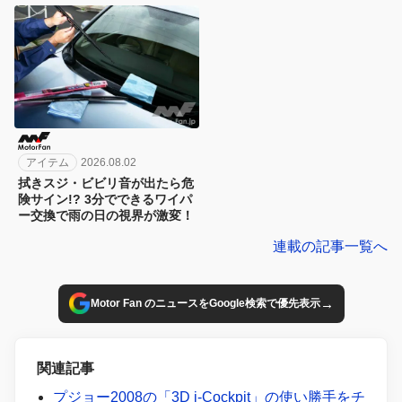
凄い
アイテム
2026.08.02
拭きスジ・ビビリ音が出たら危
険サイン!? 3分でできるワイパ
ー交換で雨の日の視界が激変！
連載の記事一覧へ
→
Motor Fan のニュースをGoogle検索で優先表示
関連記事
プジョー2008の「3D i-Cockpit」の使い勝手をチ