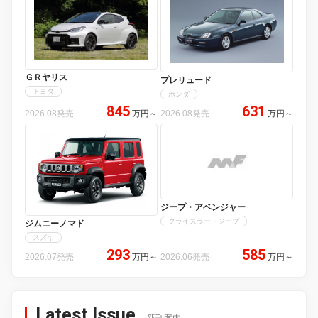
ＧＲヤリス
プレリュード
トヨタ
ホンダ
845
631
2026.08発売
万円
～
2026.08発売
万円
～
ジープ・アベンジャー
クライスラー・ジープ
ジムニーノマド
スズキ
293
585
2026.07発売
万円
～
2026.06発売
万円
～
Latest Issue