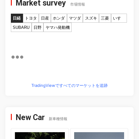
Market survey
市場情報
日経
トヨタ
日産
ホンダ
マツダ
スズキ
三菱
いすゞ
SUBARU
日野
ヤマハ発動機
TradingViewですべてのマーケットを追跡
New Car
新車種情報