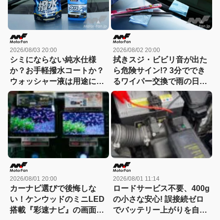
2026/08/03 20:00
2026/08/02 20:00
シミにならない純水仕様
拭きスジ・ビビリ音が出た
か？お手軽撥水コートか？
ら危険サイン!? 3分ででき
ウォッシャー液は用途に合
るワイパー交換で雨の日の
わせて選ぶ時代
視界が激変！
2026/08/01 20:00
2026/08/01 11:14
カーナビ選びで後悔しな
ロードサービス不要、400g
い！ケンウッドのミニLED
の小さな安心! 誤接続ゼロ
搭載『彩速ナビ』の画面の
でバッテリー上がりを自力