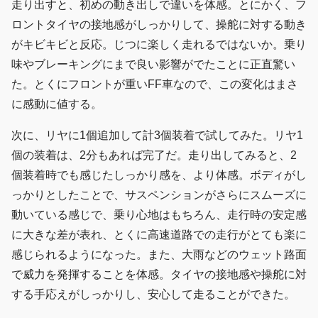
走り出すと、初めの動き出しで違いを体感。とにかく、フ
ロントタイヤの接地感がしっかりして、操舵に対する動き
がキビキビと反応。じつに楽しく走れるではないか。乗り
味やブレーキングにまで良い影響がでたことに正直驚い
た。とくにフロントが重いFF車なので、この変化はまさ
に感動に値する。
次に、リヤに1個追加して計3個装着で試してみた。リヤ1
個の装着は、2分もあれば完了だ。走り出してみると、2
個装着時でも感じたしっかり感を、より体感。ボディがし
っかりとしたことで、サスペンションがさらにスムーズに
動いている感じで、乗り心地はもちろん、走行時の安定感
に大きな差が表れ、とくに高速道路での走行がとても楽に
感じられるようになった。また、大雨などのウェット路面
で威力を発揮することを体感。タイヤの接地感や操舵に対
する手応えがしっかりし、安心して走ることができた。