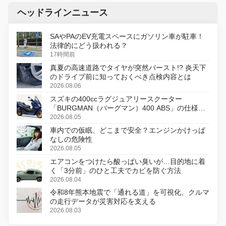
ヘッドラインニュース
SAやPAのEV充電スペースにガソリン車が駐車！
法律的にどう扱われる？
17時間前
真夏の高速道路でタイヤが突然バースト!? 炎天下
のドライブ前に知っておくべき点検内容とは
2026.08.06
スズキの400ccラグジュアリースクーター
「BURGMAN（バーグマン）400 ABS」の仕様を
変更し、8月18日に発売
2026.08.05
車内での仮眠、どこまで安全？エンジンかけっぱ
なしの危険性
2026.08.05
エアコンをつけたら酸っぱい臭いが…目的地に着
く「3分前」のひと工夫でカビを防ぐ方法
2026.08.04
令和8年熊本地震で「通れる道」を可視化、クルマ
の走行データが災害対応を支える
2026.08.03