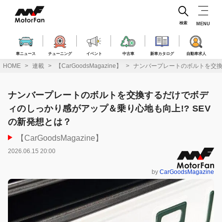
コ
ン
テ
検索
MENU
ン
ツ
へ
車ニュース
チューニング
イベント
中古車
新車カタログ
自動車求人
ス
HOME
連載
【CarGoodsMagazine】
ナンバープレートのボルトを交換
キ
ッ
プ
ナンバープレートのボルトを交換するだけでボデ
ィのしっかり感がアップ＆乗り心地も向上!? SEV
の新発想とは？
【CarGoodsMagazine】
2026.06.15 20:00
by
CarGoodsMagazine