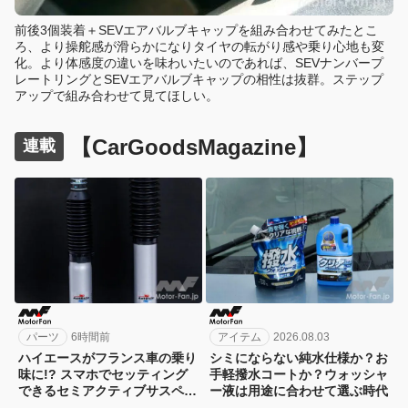
前後3個装着＋SEVエアバルブキャップを組み合わせてみたとこ
ろ、より操舵感が滑らかになりタイヤの転がり感や乗り心地も変
化。より体感度の違いを味わいたいのであれば、SEVナンバープ
レートリングとSEVエアバルブキャップの相性は抜群。ステップ
アップで組み合わせて見てほしい。
【CarGoodsMagazine】
連載
パーツ
6時間前
アイテム
2026.08.03
ハイエースがフランス車の乗り
シミにならない純水仕様か？お
味に!? スマホでセッティング
手軽撥水コートか？ウォッシャ
できるセミアクティブサスペン
ー液は用途に合わせて選ぶ時代
ション！カヤバ『ActRide』が