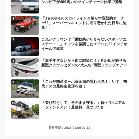
シルビアが400馬力のツインチャージ仕様で覚醒
「3台のDR30スカイラインと暮らす変態的オーナ
ー!?」スーパーシルエットに取り憑かれた日常に迫
る！
これがクラウン!?「躍動感がたまらないスポーツエ
ステート！」エッジを強調したエアロに22インチホ
イールで武装
「派手すぎないから街に馴染む！」KUHLが魅せる
新型クラウンセダンの“大人な”薄型フラップエアロ
「これぞ国産ターボ黄金期の忘れ形見！」いすゞ初
代アスカ最終進化形を追う
「遊び尽くして、そのまま寝る。」軽トラ×エアル
ーフテントという最適解、見つけた!!
最終更新：2026/08/08 02:12