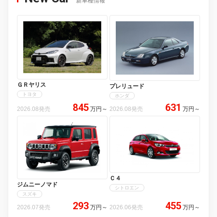
新車種情報
ＧＲヤリス
プレリュード
トヨタ
ホンダ
845
631
2026.08発売
万円
～
2026.08発売
万円
～
Ｃ４
ジムニーノマド
シトロエン
スズキ
293
455
2026.07発売
万円
～
2026.06発売
万円
～