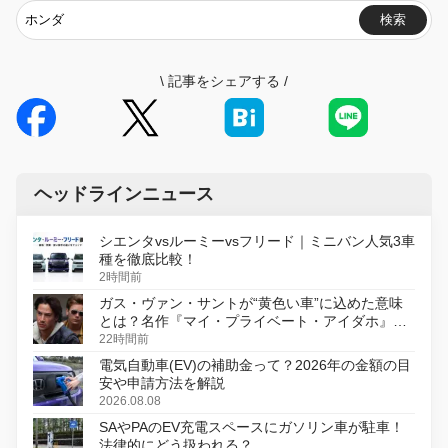
検索
\
記事をシェアする
/
ヘッドラインニュース
シエンタvsルーミーvsフリード｜ミニバン人気3車
種を徹底比較！
2時間前
ガス・ヴァン・サントが“黄色い車”に込めた意味
とは？名作『マイ・プライベート・アイダホ』が
初のデジタルリマスター版で復活
22時間前
電気自動車(EV)の補助金って？2026年の金額の目
安や申請方法を解説
2026.08.08
SAやPAのEV充電スペースにガソリン車が駐車！
法律的にどう扱われる？