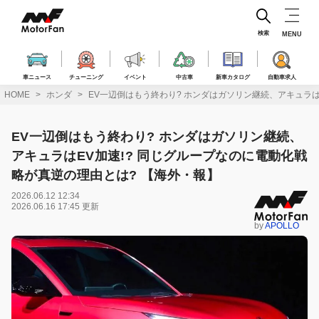
コ
ン
テ
検索
MENU
ン
ツ
へ
車ニュース
チューニング
イベント
中古車
新車カタログ
自動車求人
ス
HOME
ホンダ
EV一辺倒はもう終わり? ホンダはガソリン継続、アキュラは
キ
ッ
プ
EV一辺倒はもう終わり? ホンダはガソリン継続、
アキュラはEV加速!? 同じグループなのに電動化戦
略が真逆の理由とは? 【海外・報】
2026.06.12 12:34
2026.06.16 17:45 更新
by
APOLLO