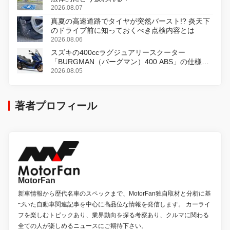
2026.08.07
真夏の高速道路でタイヤが突然バースト!? 炎天下
のドライブ前に知っておくべき点検内容とは
2026.08.06
スズキの400ccラグジュアリースクーター
「BURGMAN（バーグマン）400 ABS」の仕様を
変更し、8月18日に発売
2026.08.05
著者プロフィール
MotorFan
新車情報から歴代名車のスペックまで、MotorFan独自取材と分析に基
づいた自動車関連記事を中心に高品位な情報を発信します。 カーライ
フを楽しむトピックあり、業界動向を探る考察あり、クルマに関わる
全ての人が楽しめるニュースにご期待下さい。