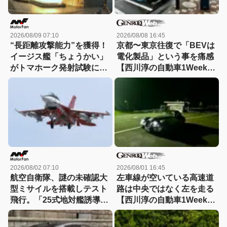
2026/08/09 07:10
2026/08/08 16:45
“長距離攻撃能力”を獲得！
京都〜東京往復で「BEVは
イージス艦「ちょうかい」
電化製品」という事を痛感
がトマホーク発射試験に成
【西川淳の自動車1Weekダ
功
イアリーVol.38】
2026/08/02 07:10
2026/08/01 16:45
航空自衛隊、謎の未確認大
左車線が空いている高速道
型ミサイルを搭載しテスト
路は中央ではなく左を走る
飛行。「25式地対艦誘導
【西川淳の自動車1Weekダ
弾」空中発射型が初めて姿
イアリーVol.37】
を見せた！