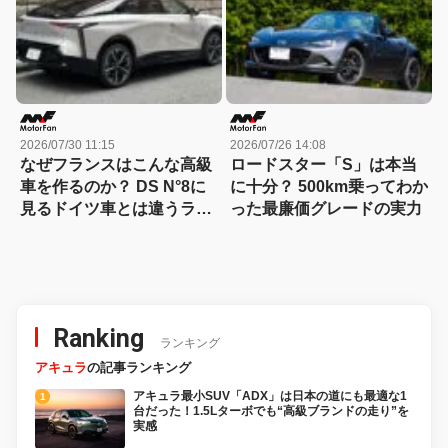
2026/07/30 11:15
2026/07/26 14:08
なぜフランスはこんな高級
ロードスター「S」は本当
車を作るのか？ DS N°8に
に十分？ 500km乗ってわか
見るドイツ車とは違うラグ
った最廉価グレードの実力
ジュアリー
Ranking
ランキング
アキュラ
の記事ランキング
アキュラ最小SUV「ADX」は日本の道にも最適な1
台だった！1.5Lターボでも“高級ブランドの走り”を
実感