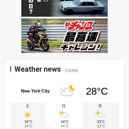
Weather news
天気情報
28°C
New York City
土
日
月
34°C
34°C
33°C
24°C
24°C
22°C