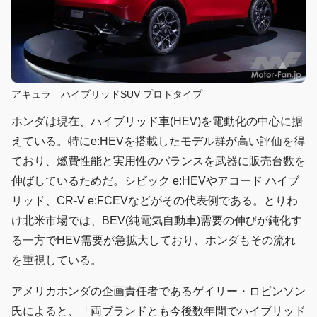
アキュラ ハイブリッドSUV プロトタイプ
ホンダは現在、ハイブリッド車(HEV)を電動化の中心に据
えている。特にe:HEVを搭載したモデル群が高い評価を得
ており、燃費性能と実用性のバランスを武器に販売台数を
伸ばしているためだ。シビック e:HEVやアコード ハイブ
リッド、CR-V e:FCEVなどがその代表例である。とりわ
け北米市場では、BEV(純電気自動車)需要の伸びが鈍化す
る一方でHEV需要が急拡大しており、ホンダもその流れ
を重視している。
アメリカホンダの企画責任者であるゲイリー・ロビンソン
氏によると、「両ブランドとも今後数年間でハイブリッド