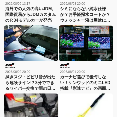
2026/08/06 13:17
2026/08/03 20:00
海外での人気の高いJDM。
シミにならない純水仕様
国際貿易からJDMカスタム
か？お手軽撥水コートか？
のＲ34モデルカーが発売
ウォッシャー液は用途に合
わせて選ぶ時代
2026/08/02 20:00
2026/08/01 20:00
拭きスジ・ビビリ音が出た
カーナビ選びで後悔しな
ら危険サイン!? 3分ででき
い！ケンウッドのミニLED
るワイパー交換で雨の日の
搭載『彩速ナビ』の画面の
視界が激変！
良さは店頭で一目瞭然？