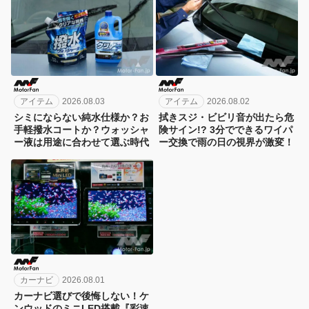
アイテム
2026.08.03
アイテム
2026.08.02
シミにならない純水仕様か？お
拭きスジ・ビビリ音が出たら危
手軽撥水コートか？ウォッシャ
険サイン!? 3分でできるワイパ
ー液は用途に合わせて選ぶ時代
ー交換で雨の日の視界が激変！
カーナビ
2026.08.01
カーナビ選びで後悔しない！ケ
ンウッドのミニLED搭載『彩速