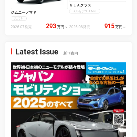
ＧＬＡクラス
メルセデスＡＭＧ
ジムニーノマド
スズキ
293
915
2026.07発売
万円
～
2026.06発売
万円
～
Latest Issue
新刊案内