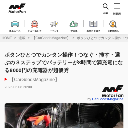
コ
ン
テ
検索
MENU
ン
ツ
へ
車ニュース
チューニング
イベント
中古車
新車カタログ
自動車求人
ス
HOME
連載
【CarGoodsMagazine】
ボタンひとつでカンタン操作！つ
キ
ッ
プ
ボタンひとつでカンタン操作！つなぐ・挿す・選
ぶの３ステップでバッテリーが8時間で満充電にな
る8000円の充電器が超優秀
【CarGoodsMagazine】
2026.06.08 20:00
by
CarGoodsMagazine