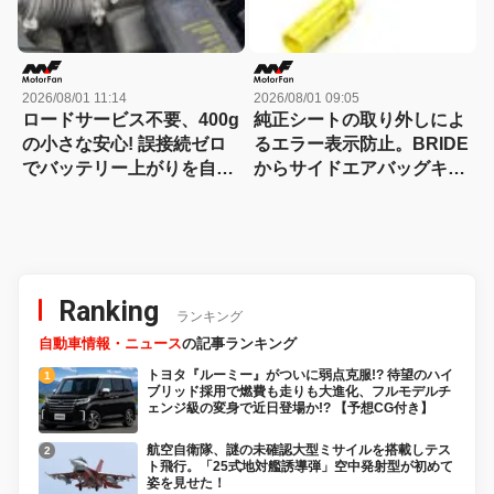
2026/08/01 11:14
2026/08/01 09:05
ロードサービス不要、400g
純正シートの取り外しによ
の小さな安心! 誤接続ゼロ
るエラー表示防止。BRIDE
でバッテリー上がりを自力
からサイドエアバッグキャ
で即解決できるコンパクト
ンセラー追加発売
な保護回路つきジャンプス
ターター登場!【CAR
MONO図鑑】
Ranking
ランキング
自動車情報・ニュース
の記事ランキング
トヨタ『ルーミー』がついに弱点克服!? 待望のハイ
ブリッド採用で燃費も走りも大進化、フルモデルチ
ェンジ級の変身で近日登場か!? 【予想CG付き】
航空自衛隊、謎の未確認大型ミサイルを搭載しテス
ト飛行。「25式地対艦誘導弾」空中発射型が初めて
姿を見せた！