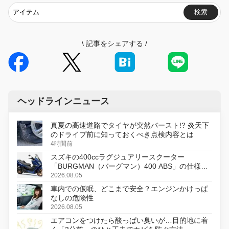
検索
\
記事をシェアする
/
ヘッドラインニュース
真夏の高速道路でタイヤが突然バースト!? 炎天下
のドライブ前に知っておくべき点検内容とは
4時間前
スズキの400ccラグジュアリースクーター
「BURGMAN（バーグマン）400 ABS」の仕様を
変更し、8月18日に発売
2026.08.05
車内での仮眠、どこまで安全？エンジンかけっぱ
なしの危険性
2026.08.05
エアコンをつけたら酸っぱい臭いが…目的地に着