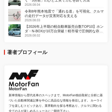
く「3分前」のひと工夫でカビを防ぐ方法
2026.08.04
令和8年熊本地震で「通れる道」を可視化、クルマ
の走行データが災害対応を支える
2026.08.03
【2026年上半期の軽自動車販売台数TOP10】ホン
ダ・N-BOXが10万台突破！軽市場で圧倒的な存在
感
2026.08.02
著者プロフィール
MotorFan
新車情報から歴代名車のスペックまで、MotorFan独自取材と分析に基
づいた自動車関連記事を中心に高品位な情報を発信します。 カーライ
フを楽しむトピックあり、業界動向を探る考察あり、クルマに関わる
全ての人が楽しめるニュースにご期待下さい。