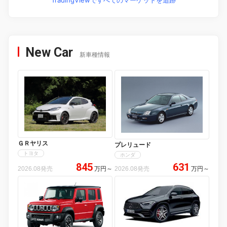
TradingViewですべてのマーケットを追跡
New Car
新車種情報
ＧＲヤリス
プレリュード
トヨタ
ホンダ
845
631
2026.08発売
万円
～
2026.08発売
万円
～