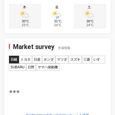
木
金
土
30°C
31°C
30°C
23°C
24°C
24°C
Market survey
市場情報
日経
トヨタ
日産
ホンダ
マツダ
スズキ
三菱
いすゞ
SUBARU
日野
ヤマハ発動機