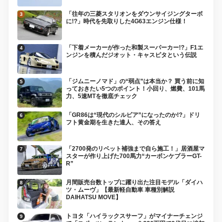
「往年の三菱スタリオンをダウンサイジングターボ
に!?」時代を先取りした4G63エンジン仕様！
「下着メーカーが作った和製スーパーカー!?」F1エ
ンジンを積んだジオット・キャスピタという伝説
「ジムニーノマド」の“弱点”は本当か？ 買う前に知
っておきたい5つのポイント！小回り、燃費、101馬
力、5速MTを徹底チェック
「GR86は“現代のシルビア”になったのか!?」ドリ
フト黄金期を生きた達人、その答え
「2700発のリベット補強まで自ら施工！」居酒屋マ
スターが作り上げた700馬力“カーボンケブラーGT-
R”
月間販売台数トップに躍り出た注目モデル「ダイハ
ツ・ムーヴ」【最新軽自動車 車種別解説
DAIHATSU MOVE】
トヨタ「ハイラックスサーフ」がマイナーチェンジ