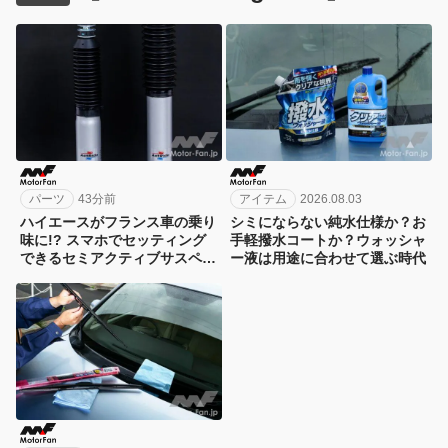
パーツ
43分前
アイテム
2026.08.03
ハイエースがフランス車の乗り
シミにならない純水仕様か？お
味に!? スマホでセッティング
手軽撥水コートか？ウォッシャ
できるセミアクティブサスペン
ー液は用途に合わせて選ぶ時代
ション！カヤバ『ActRide』が
凄い