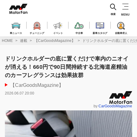
コ
ン
テ
検索
MENU
ン
ツ
へ
車ニュース
チューニング
イベント
中古車
新車カタログ
自動車求人
ス
HOME
連載
【CarGoodsMagazine】
ドリンクホルダーの底に置くだけ
キ
ッ
プ
ドリンクホルダーの底に置くだけで車内のニオイ
が消える！660円で90日間持続する北海道産精油
のカーフレグランスは効果抜群
【CarGoodsMagazine】
2026.06.07 20:00
by
CarGoodsMagazine