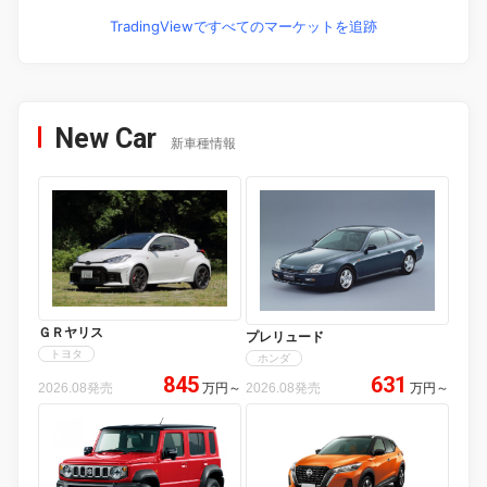
TradingViewですべてのマーケットを追跡
New Car
新車種情報
ＧＲヤリス
プレリュード
トヨタ
ホンダ
845
631
2026.08発売
万円
～
2026.08発売
万円
～