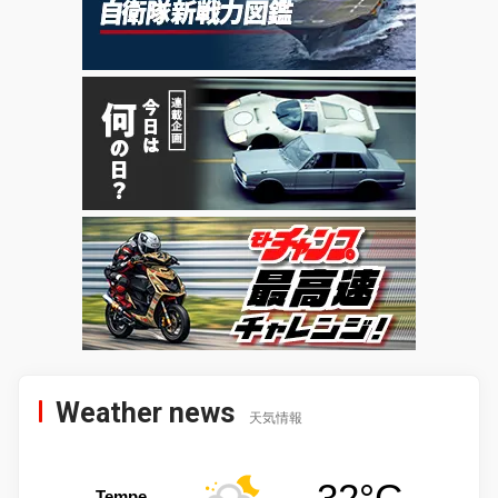
Weather news
天気情報
32°C
Tempe