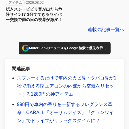
アイテム
2026.08.02
拭きスジ・ビビリ音が出たら危
険サイン!? 3分でできるワイパ
ー交換で雨の日の視界が激変！
連載の記事一覧へ
→
Motor Fan のニュースをGoogle検索で優先表示
関連記事
スプレーするだけで車内のカビ臭・タバコ臭が1
秒で消える!? エアコンの内部から空気をリセッ
トする1280円の神アイテム
998円で車内の香りを一新するフレグランス革
命！CARALL『オーサムデイズ』『グランワイ
ン』でドライブがリラックスタイムに!?