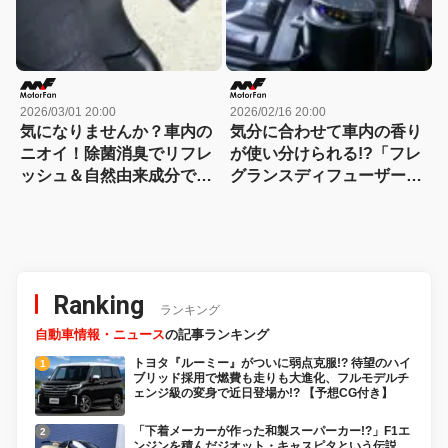
2026/03/01 20:00
2026/02/16 20:00
気になりませんか？車内の
気分に合わせて車内の香り
ニオイ！除菌消臭でリフレ
が使い分けられる!?「フレ
ッシュ＆自然由来成分で安
グランスディフューザー」
心!! 最新カーフレグランス
のススメ
事情
Ranking
ランキング
自動車情報・ニュース
の記事ランキング
トヨタ『ルーミー』がついに弱点克服!? 待望のハイ
ブリッド採用で燃費も走りも大進化、フルモデルチ
ェンジ級の変身で近日登場か!? 【予想CG付き】
「下着メーカーが作った和製スーパーカー!?」F1エ
ンジンを積んだジオット・キャスピタという伝説