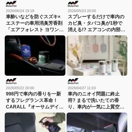
2026/06/24 19:19
2026/05/23 20:00
車酔いなどを防ぐスズキ×
スプレーするだけで車内の
エステーの車用消臭芳香剤
カビ臭・タバコ臭が1秒で
「エアフォレスト ヨワン」
消える!? エアコンの内部か
がエステーでも取り扱い開
ら空気をリセットする1280
始！
円の神アイテム
2026/05/22 20:00
2026/04/27 11:03
998円で車内の香りを一新
車内のニオイ問題に終止
するフレグランス革命！
符? まるで洗いたての香
CARALL『オーサムデイ
り、車内が一気に上質空間
ズ』『グランワイン』でド
に変わる新芳香剤が登場!
ライブがリラックスタイム
【CAR MONO図鑑】
に!?