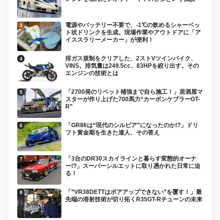
電源やバッテリー不要で、-1℃の飲めるシャーベッ
ト状ドリンクを生成。現場作業やアウトドアに「ア
イススラリーメーカー」が便利！
排ガス規制をクリアした、2ストVツインバイク、
VINS。排気量は249.5cc、83HPを絞り出す。その
エンジンの技術とは
「2700発のリベット補強まで自ら施工！」居酒屋マ
スターが作り上げた700馬力“カーボンケブラーGT-
R”
「GR86は“現代のシルビア”になったのか!?」ドリ
フト黄金期を生きた達人、その答え
「3台のDR30スカイラインと暮らす変態的オーナ
ー!?」スーパーシルエットに取り憑かれた日常に迫
る！
「”VR38DETTはボアアップできない”を覆す！」最
先端の溶射技術が切り拓くR35GT-Rチューンの未来