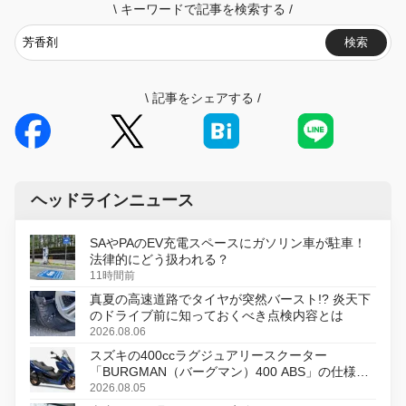
\
キーワードで記事を検索する
/
検索
\
記事をシェアする
/
ヘッドラインニュース
SAやPAのEV充電スペースにガソリン車が駐車！
法律的にどう扱われる？
11時間前
真夏の高速道路でタイヤが突然バースト!? 炎天下
のドライブ前に知っておくべき点検内容とは
2026.08.06
スズキの400ccラグジュアリースクーター
「BURGMAN（バーグマン）400 ABS」の仕様を
変更し、8月18日に発売
2026.08.05