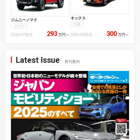
キックス
ジムニーノマド
日産
スズキ
293
300
2026.07発売
万円
～
2026.06発売
万円
～
Latest Issue
新刊案内