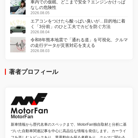
車内での仮眠、どこまで安全？エンジンかけっぱ
なしの危険性
2026.08.05
エアコンをつけたら酸っぱい臭いが…目的地に着
く「3分前」のひと工夫でカビを防ぐ方法
2026.08.04
令和8年熊本地震で「通れる道」を可視化、クルマ
の走行データが災害対応を支える
2026.08.03
著者プロフィール
MotorFan
新車情報から歴代名車のスペックまで、MotorFan独自取材と分析に基
づいた自動車関連記事を中心に高品位な情報を発信します。 カーライ
フを楽しむトピックあり、業界動向を探る考察あり、クルマに関わる