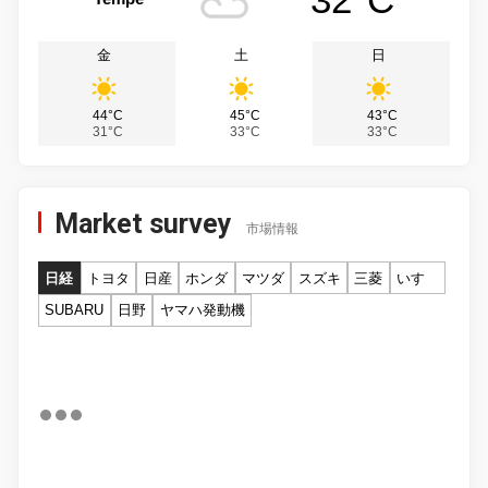
金
土
日
44°C
45°C
43°C
31°C
33°C
33°C
Market survey
市場情報
日経
トヨタ
日産
ホンダ
マツダ
スズキ
三菱
いすゞ
SUBARU
日野
ヤマハ発動機