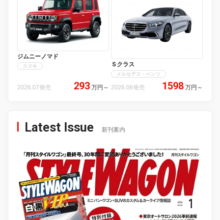
ジムニーノマド
Ｓクラス
スズキ
メルセデス・ベンツ
293
1598
2026.07発売
万円
～
2026.06発売
万円
～
Latest Issue
新刊案内