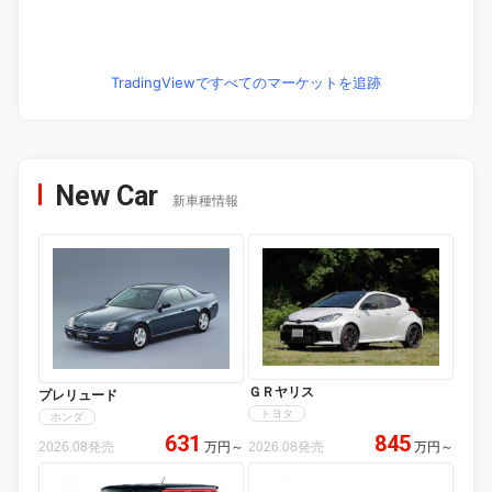
TradingViewですべてのマーケットを追跡
New Car
新車種情報
ＧＲヤリス
プレリュード
トヨタ
ホンダ
631
845
2026.08発売
万円
～
2026.08発売
万円
～