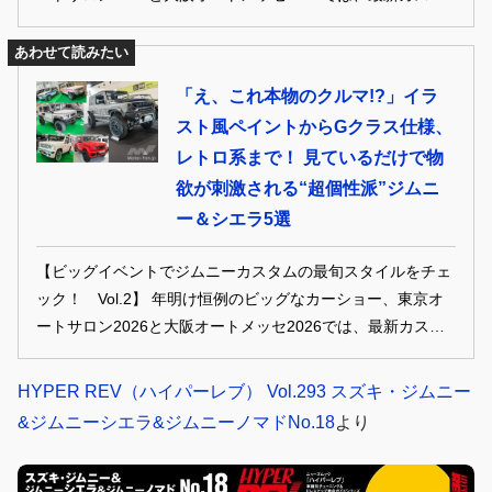
ムが施されたジムニー3車種が多数デビュー。2026年の新勢
力となるのはどれか、まとめてチェック！
あわせて読みたい
「え、これ本物のクルマ!?」イラ
スト風ペイントからGクラス仕様、
レトロ系まで！ 見ているだけで物
欲が刺激される“超個性派”ジムニ
ー＆シエラ5選
【ビッグイベントでジムニーカスタムの最旬スタイルをチェ
ック！ Vol.2】 年明け恒例のビッグなカーショー、東京オ
ートサロン2026と大阪オートメッセ2026では、最新カスタ
ムが施されたジムニー3車種が多数デビュー。2026年の新勢
力となるのはどれか、まとめてチェック！
HYPER REV（ハイパーレブ） Vol.293 スズキ・ジムニー
&ジムニーシエラ&ジムニーノマドNo.18
より