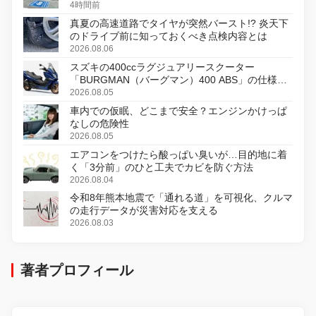
4時間前
真夏の高速道路でタイヤが突然バースト!? 炎天下
のドライブ前に知っておくべき点検内容とは
2026.08.06
スズキの400ccラグジュアリースクーター
「BURGMAN（バーグマン）400 ABS」の仕様を
変更し、8月18日に発売
2026.08.05
車内での仮眠、どこまで安全？エンジンかけっぱ
なしの危険性
2026.08.05
エアコンをつけたら酸っぱい臭いが…目的地に着
く「3分前」のひと工夫でカビを防ぐ方法
2026.08.04
令和8年熊本地震で「通れる道」を可視化、クルマ
の走行データが災害対応を支える
2026.08.03
著者プロフィール