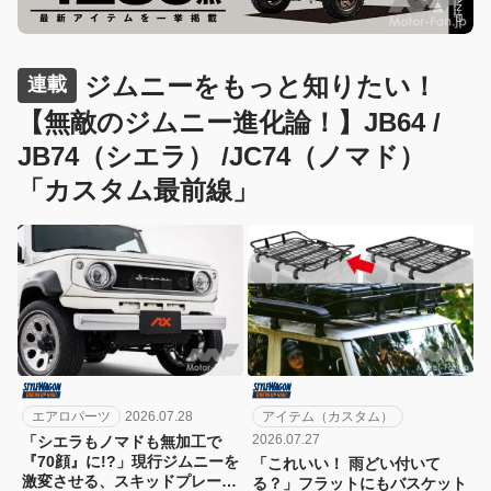
ジムニーをもっと知りたい！
連載
【無敵のジムニー進化論！】JB64 /
JB74（シエラ） /JC74（ノマド）
「カスタム最前線」
エアロパーツ
2026.07.28
アイテム（カスタム）
2026.07.27
「シエラもノマドも無加工で
『70顔』に!?」現行ジムニーを
「これいい！ 雨どい付いて
激変させる、スキッドプレート
る？」フラットにもバスケット