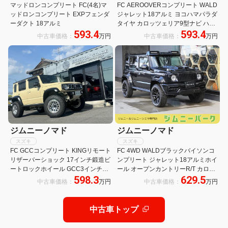
マッドロンコンプリート FC(4名)マ
FC AEROOVERコンプリート WALD
ッドロンコンプリート EXPフェンダ
ジャレット18アルミ ヨコハマパラダ
ーダクト 18アルミ
タイヤ カロッツェリア9型ナビ ハイ
593.4
593.4
マウントバックカメラ ETC2.0 LED
中古車価格：
万円
中古車価格：
万円
テールランプ バックフォグランプ サ
イドモール
ジムニーノマド
ジムニーノマド
スズキ
スズキ
FC GCCコンプリート KINGリモート
FC 4WD WALDブラックバイソンコ
リザーバーショック 17インチ鍛造ビ
ンプリート ジャレット18アルミホイ
ートロックホイール GCC3インチサ
ール オープンカントリーR/T カロッ
598.3
629.5
スペンションフルキット GCCフロン
ツェリア9型ナビ バックカメラ
中古車価格：
万円
中古車価格：
万円
トバンパー&ヒッチキャリアリアバ
ETC2.0車載器
ンパー 50mmフェンダ
中古車トップ