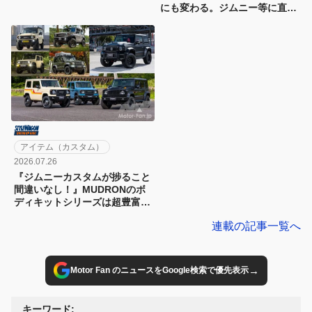
付きのクラシカルバンパーに注
にも変わる。ジムニー等に直付
目
けできる可変ルーフレールが登
場
アイテム（カスタム）
2026.07.26
『ジムニーカスタムが捗ること
間違いなし！』MUDRONのボ
ディキットシリーズは超豊富な
選択肢を用意
連載の記事一覧へ
→
Motor Fan のニュースをGoogle検索で優先表示
キーワード: