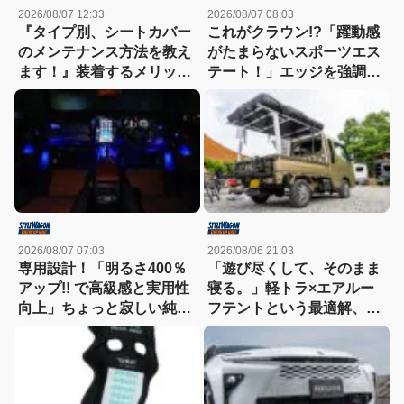
2026/08/07 12:33
2026/08/07 08:03
『タイプ別、シートカバー
これがクラウン!?「躍動感
のメンテナンス方法を教え
がたまらないスポーツエス
ます！』装着するメリット
テート！」エッジを強調し
も紹介！
たエアロに22インチホイー
ルで武装
2026/08/07 07:03
2026/08/06 21:03
専用設計！「明るさ400％
「遊び尽くして、そのまま
アップ!! で高級感と実用性
寝る。」軽トラ×エアルー
向上」ちょっと寂しい純正
フテントという最適解、見
室内照明をグレードアップ
つけた!!