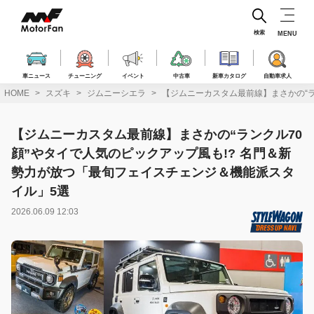
コ
ン
テ
検索
MENU
ン
ツ
へ
車ニュース
チューニング
イベント
中古車
新車カタログ
自動車求人
ス
HOME
スズキ
ジムニーシエラ
【ジムニーカスタム最前線】まさかの“ラ
キ
ッ
プ
【ジムニーカスタム最前線】まさかの“ランクル70
顔”やタイで人気のピックアップ風も!? 名門＆新
勢力が放つ「最旬フェイスチェンジ＆機能派スタ
イル」5選
2026.06.09 12:03