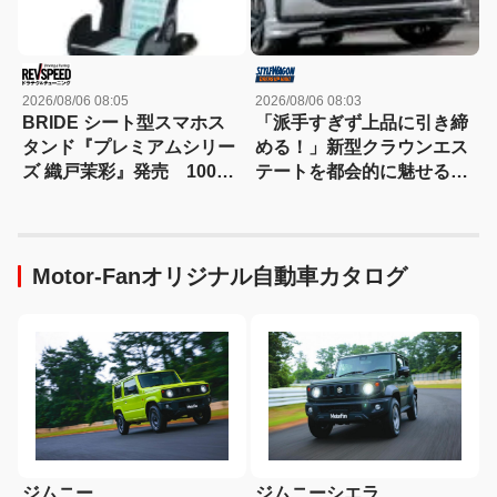
2026/08/06 08:05
2026/08/06 08:03
BRIDE シート型スマホス
「派手すぎず上品に引き締
タンド『プレミアムシリー
める！」新型クラウンエス
ズ 織戸茉彩』発売 100個
テートを都会的に魅せる、
限定でパッケージには自筆
モデリスタのディーラーで
サイン入り
買える流麗スタイル
Motor-Fanオリジナル自動車カタログ
ジムニーシエラ
ジムニー