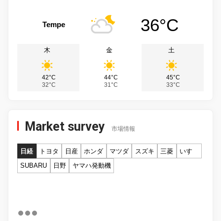
36°C
Tempe
木
金
土
42°C
44°C
45°C
32°C
31°C
33°C
Market survey
市場情報
日経
トヨタ
日産
ホンダ
マツダ
スズキ
三菱
いすゞ
SUBARU
日野
ヤマハ発動機