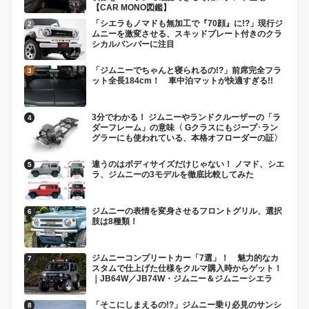
【CAR MONO図鑑】
「シエラもノマドも無加工で『70顔』に!?」現行ジ
ムニーを激変させる、スキッドプレート付きのクラ
シカルバンパーに注目
「ジムニーでちゃんと寝られるの!?」前席完全フラ
ット全長184cm！ 車中泊マットが快適すぎる!!
3分でわかる！ ジムニーやランドクルーザーの「ラ
ダーフレーム」の意味〈 Gクラスにもジープ･ラン
グラーにも使われている、本格オフローダーの証〉
違うのはボディサイズだけじゃない！ ノマド、シエ
ラ、ジムニーの3モデルを徹底比較してみた
ジムニーの表情を変身させるフロントグリル、選択
肢は8種類！
ジムニーコンプリートカー「7選」！ 魅力的なカ
スタムで仕上げた仕様をクルマ購入時からゲット！
｜JB64W／JB74W・ジムニー＆ジムニーシエラ
「そこにしまえるの!?」ジムニー乗り必見のサンシ